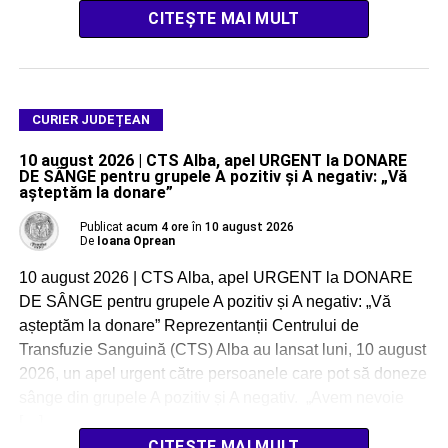
CITEȘTE MAI MULT
CURIER JUDEȚEAN
10 august 2026 | CTS Alba, apel URGENT la DONARE
DE SÂNGE pentru grupele A pozitiv și A negativ: „Vă
așteptăm la donare”
Publicat
acum 4 ore
în
10 august 2026
De
Ioana Oprean
10 august 2026 | CTS Alba, apel URGENT la DONARE
DE SÂNGE pentru grupele A pozitiv și A negativ: „Vă
așteptăm la donare” Reprezentanții Centrului de
Transfuzie Sanguină (CTS) Alba au lansat luni, 10 august
2026, un apel urgent către persoanele care pot să doneze
sânge din grupele A pozitiv și A negativ. „Avem nevoie
[…]
CITEȘTE MAI MULT