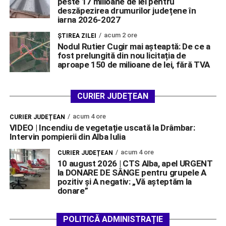
peste 17 milioane de lei pentru
deszăpezirea drumurilor județene în
iarna 2026-2027
acum 2 ore
ŞTIREA ZILEI
Nodul Rutier Cugir mai așteaptă: De ce a
fost prelungită din nou licitația de
aproape 150 de milioane de lei, fără TVA
CURIER JUDEȚEAN
acum 4 ore
CURIER JUDEȚEAN
VIDEO | Incendiu de vegetație uscată la Drâmbar:
Intervin pompierii din Alba Iulia
acum 4 ore
CURIER JUDEȚEAN
10 august 2026 | CTS Alba, apel URGENT
la DONARE DE SÂNGE pentru grupele A
pozitiv și A negativ: „Vă așteptăm la
donare”
POLITICĂ ADMINISTRAȚIE