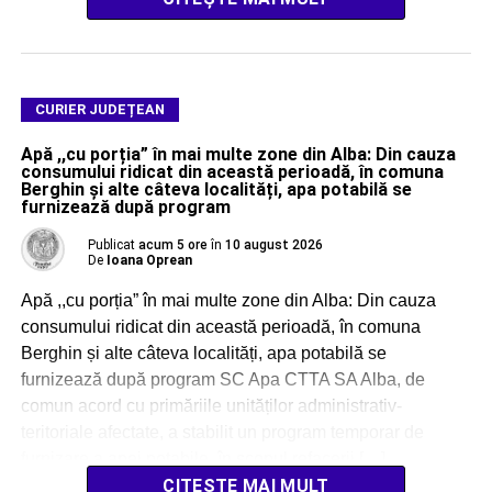
CURIER JUDEȚEAN
Apă ,,cu porția” în mai multe zone din Alba: Din cauza
consumului ridicat din această perioadă, în comuna
Berghin și alte câteva localități, apa potabilă se
furnizează după program
Publicat
acum 5 ore
în
10 august 2026
De
Ioana Oprean
Apă ,,cu porția” în mai multe zone din Alba: Din cauza
consumului ridicat din această perioadă, în comuna
Berghin și alte câteva localități, apa potabilă se
furnizează după program SC Apa CTTA SA Alba, de
comun acord cu primăriile unităților administrativ-
teritoriale afectate, a stabilit un program temporar de
furnizare a apei potabile, în scopul refacerii […]
CITEȘTE MAI MULT