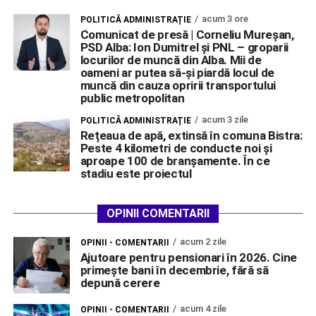
acum 3 ore
POLITICĂ ADMINISTRAȚIE
Comunicat de presă | Corneliu Mureșan,
PSD Alba: Ion Dumitrel și PNL – groparii
locurilor de muncă din Alba. Mii de
oameni ar putea să-și piardă locul de
muncă din cauza opririi transportului
public metropolitan
acum 3 zile
POLITICĂ ADMINISTRAȚIE
Rețeaua de apă, extinsă în comuna Bistra:
Peste 4 kilometri de conducte noi și
aproape 100 de branșamente. În ce
stadiu este proiectul
OPINII COMENTARII
acum 2 zile
OPINII - COMENTARII
Ajutoare pentru pensionari în 2026. Cine
primește bani în decembrie, fără să
depună cerere
acum 4 zile
OPINII - COMENTARII