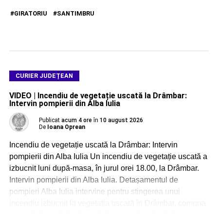
GIRATORIU
SANTIMBRU
CURIER JUDEȚEAN
VIDEO | Incendiu de vegetație uscată la Drâmbar:
Intervin pompierii din Alba Iulia
Publicat
acum 4 ore
în
10 august 2026
De
Ioana Oprean
Incendiu de vegetație uscată la Drâmbar: Intervin
pompierii din Alba Iulia Un incendiu de vegetație uscată a
izbucnit luni după-masa, în jurul orei 18.00, la Drâmbar.
Intervin pompierii din Alba Iulia. Detașamentul de
pompieri Alba Iulia intervine pentru stingerea unui
incendiu izbucnit la vegetația uscată în Drâmbar, comuna
Ciugud. Suprafața afectată de incendiu este de […]