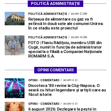
POLITICĂ ADMINISTRAȚIE
acum 2 zile
POLITICĂ ADMINISTRAȚIE
Rețeaua de alimentare cu gaz va fi
extinsă în două sate ale comunei Unirea:
În ce stadiu este proiectul
acum 4 zile
POLITICĂ ADMINISTRAȚIE
FOTO | Flaviu Rădițoiu, membru USR din
Cugir, numit în funcția de administrator
special la o filială a Companiei Naționale
ROMARM S.A.
OPINII COMENTARII
acum o zi
OPINII - COMENTARII
Discoteca ’80 revine la Cluj-Napoca. O
seară cu hituri legendare și artiști care au
făcut istorie
acum o zi
OPINII - COMENTARII
6 august 2026: Dezlegare la pește în