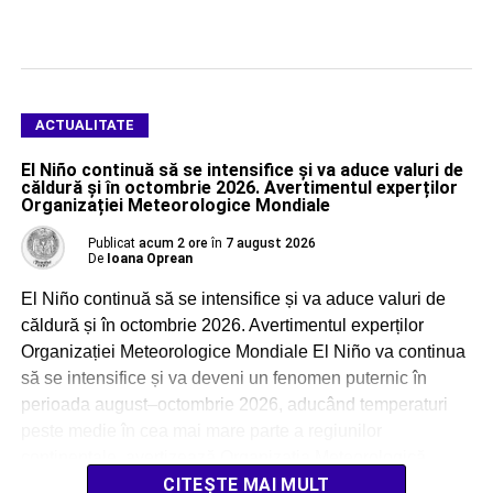
ACTUALITATE
El Niño continuă să se intensifice și va aduce valuri de
căldură și în octombrie 2026. Avertimentul experților
Organizației Meteorologice Mondiale
Publicat
acum 2 ore
în
7 august 2026
De
Ioana Oprean
El Niño continuă să se intensifice și va aduce valuri de
căldură și în octombrie 2026. Avertimentul experților
Organizației Meteorologice Mondiale El Niño va continua
să se intensifice și va deveni un fenomen puternic în
perioada august–octombrie 2026, aducând temperaturi
peste medie în cea mai mare parte a regiunilor
continentale, avertizează Organizația Meteorologică
Mondială (OMM). […]
CITEȘTE MAI MULT