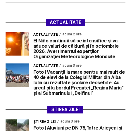
ACTUALITATE
acum 2 ore
ACTUALITATE
El Niño continuă să se intensifice și va
aduce valuri de căldură și în octombrie
2026. Avertimentul experților
Organizației Meteorologice Mondiale
acum 3 ore
ACTUALITATE
Foto | Vacanță la mare pentru mai mult de
40 de elevi de la Colegiul Militar din Alba
Iulia cu rezultate școlare deosebite: Au
urcat și la bordul Fregatei „Regina Maria”
și al Submarinului „Delfinul”
ȘTIREA ZILEI
acum 3 ore
ŞTIREA ZILEI
Foto | Aluviuni pe DN 75, între Arieșeni și