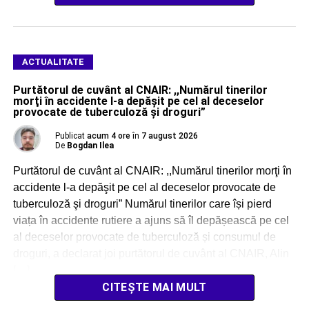
ACTUALITATE
Purtătorul de cuvânt al CNAIR: ,,Numărul tinerilor
morţi în accidente l-a depăşit pe cel al deceselor
provocate de tuberculoză şi droguri”
Publicat
acum 4 ore
în
7 august 2026
De
Bogdan Ilea
Purtătorul de cuvânt al CNAIR: ,,Numărul tinerilor morţi în
accidente l-a depăşit pe cel al deceselor provocate de
tuberculoză şi droguri” Numărul tinerilor care își pierd
viața în accidente rutiere a ajuns să îl depășească pe cel
al deceselor provocate de tuberculoză și consumul de
droguri, a declarat joi purtătorul de cuvânt al CNAIR, Alin
[…]
CITEȘTE MAI MULT