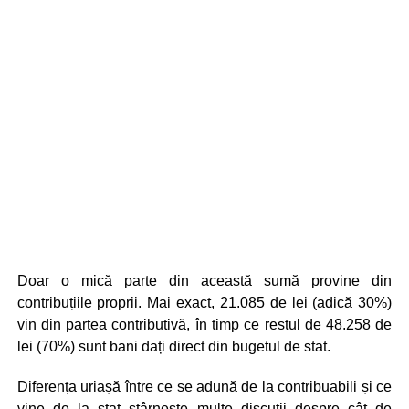
Doar o mică parte din această sumă provine din
contribuțiile proprii. Mai exact, 21.085 de lei (adică 30%)
vin din partea contributivă, în timp ce restul de 48.258 de
lei (70%) sunt bani dați direct din bugetul de stat.
Diferența uriașă între ce se adună de la contribuabili și ce
vine de la stat stârnește multe discuții despre cât de