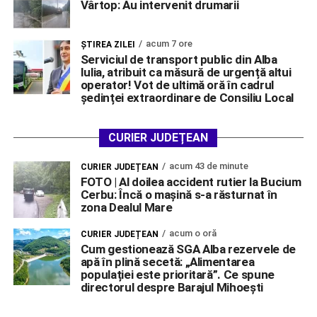
Vârtop: Au intervenit drumarii
acum 7 ore
ŞTIREA ZILEI
Serviciul de transport public din Alba
Iulia, atribuit ca măsură de urgență altui
operator! Vot de ultimă oră în cadrul
ședinței extraordinare de Consiliu Local
CURIER JUDEȚEAN
acum 43 de minute
CURIER JUDEȚEAN
FOTO | Al doilea accident rutier la Bucium
Cerbu: Încă o mașină s-a răsturnat în
zona Dealul Mare
acum o oră
CURIER JUDEȚEAN
Cum gestionează SGA Alba rezervele de
apă în plină secetă: „Alimentarea
populației este prioritară”. Ce spune
directorul despre Barajul Mihoești