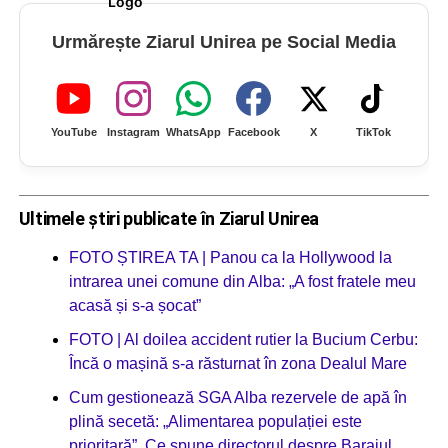
Urmărește Ziarul Unirea pe Social Media
YouTube
Instagram
WhatsApp
Facebook
X
TikTok
Ultimele știri publicate în Ziarul Unirea
FOTO ȘTIREA TA | Panou ca la Hollywood la
intrarea unei comune din Alba: „A fost fratele meu
acasă și s-a șocat”
FOTO | Al doilea accident rutier la Bucium Cerbu:
Încă o mașină s-a răsturnat în zona Dealul Mare
Cum gestionează SGA Alba rezervele de apă în
plină secetă: „Alimentarea populației este
prioritară”. Ce spune directorul despre Barajul