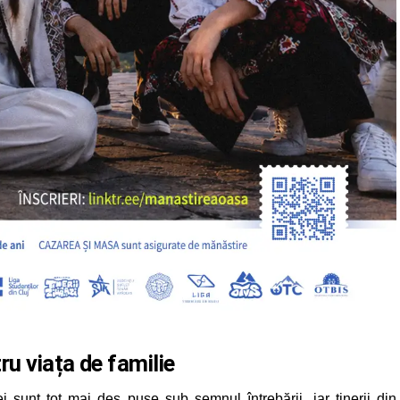
ru viața de familie
ei sunt tot mai des puse sub semnul întrebării, iar tinerii din