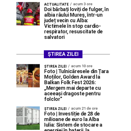
acum 3 ore
ACTUALITATE
Doi bărbați loviți de fulger, în
albia râului Mureș, într-un
județ vecin cu Alba:
Victimele în stop cardio-
respirator, resuscitate de
salvatori
ȘTIREA ZILEI
acum 10 ore
ŞTIREA ZILEI
Foto | Tulnicăresele din Țara
Moților, Golden Award la
Balkan Folk Fest 2026:
„Mergem mai departe cu
aceeași dragoste pentru
folclor”
acum 21 de ore
ŞTIREA ZILEI
Foto | Investiție de 28 de
milioane de euro la Alba
Iulia: Sistem de stocare a
energiei în baterii, la