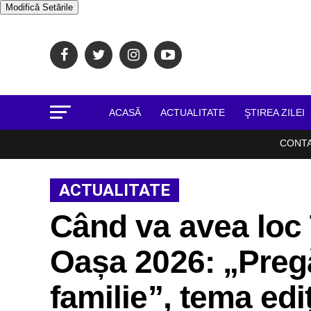
Modifică Setările
ACASĂ
ACTUALITATE
ŞTIREA ZILEI
CONT
ACTUALITATE
Când va avea loc 
Oașa 2026: „Pregă
familie”, tema ediț