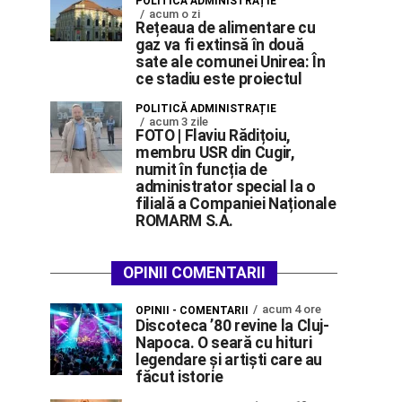
POLITICĂ ADMINISTRAȚIE
acum o zi
Rețeaua de alimentare cu
gaz va fi extinsă în două
sate ale comunei Unirea: În
ce stadiu este proiectul
POLITICĂ ADMINISTRAȚIE
acum 3 zile
FOTO | Flaviu Rădițoiu,
membru USR din Cugir,
numit în funcția de
administrator special la o
filială a Companiei Naționale
ROMARM S.A.
OPINII COMENTARII
acum 4 ore
OPINII - COMENTARII
Discoteca ’80 revine la Cluj-
Napoca. O seară cu hituri
legendare și artiști care au
făcut istorie