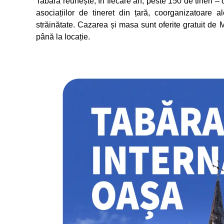
Tabăra reunește, în fiecare an, peste 150 de tineri –
asociațiilor de tineret din țară, coorganizatoare 
străinătate. Cazarea și masa sunt oferite gratuit de 
până la locație.