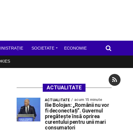
INISTRAȚIE
SOCIETATE
ECONOMIE
OKIES
ACTUALITATE
acum 15 minute
ACTUALITATE
Ilie Bolojan: „Românii nu vor
fi deconectați”. Guvernul
pregătește însă oprirea
curentului pentru unii mari
consumatori