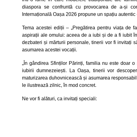
diaspora se confruntă cu provocarea de a-și cons
Internațională Oașa 2026 propune un spațiu autentic d
Tema acestei ediții – „Pregătirea pentru viața de f
aspirații ale omului: aceea de a iubi și de a fi iubit î
dezbateri și mărturii personale, tinerii vor fi invitaț
asumarea acestei vocații.
„În gândirea Sfinților Părinți, familia nu este doar o 
iubirii dumnezeiești. La Oașa, tinerii vor descop
maturizarea duhovnicească și asumarea responsabilită
le ilustrează zilnic, în mod concret.
Ne vor fi alături, ca invitați speciali: