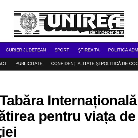
CURIER JUDEȚEAN
SPORT
ŞTIREA TA
POLITICĂ ADM
ACT
PUBLICITATE
CONFIDENȚIALITATE ȘI POLITICĂ DE CO
Tabăra Internațională
tirea pentru viața de
iei