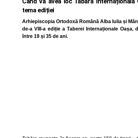
Când va avea loc Tabăra Internațională 
tema ediției
Arhiepiscopia Ortodoxă Română Alba Iulia și Mănă
de-a VIII-a ediție a Taberei Internaționale Oașa,
între 19 și 35 de ani.