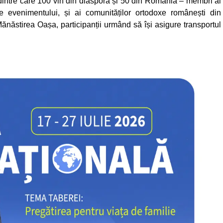
 dintre care 100 vin din diaspora și 50 din România – membri ai
ale evenimentului, și ai comunităților ortodoxe românești din
Mănăstirea Oașa, participanții urmând să își asigure transportul