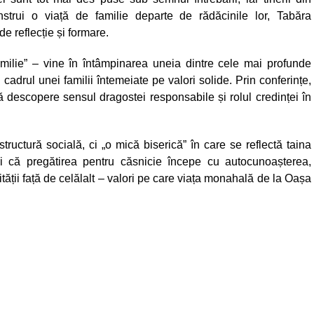
trui o viață de familie departe de rădăcinile lor, Tabăra
e reflecție și formare.
amilie” – vine în întâmpinarea uneia dintre cele mai profunde
n cadrul unei familii întemeiate pe valori solide. Prin conferințe,
i să descopere sensul dragostei responsabile și rolul credinței în
structură socială, ci „o mică biserică” în care se reflectă taina
eri că pregătirea pentru căsnicie începe cu autocunoașterea,
ții față de celălalt – valori pe care viața monahală de la Oașa