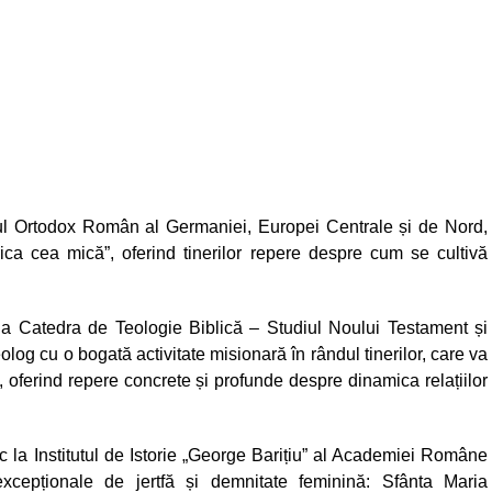
litul Ortodox Român al Germaniei, Europei Centrale și de Nord,
ica cea mică”, oferind tinerilor repere despre cum se cultivă
 la Catedra de Teologie Biblică – Studiul Noului Testament și
teolog cu o bogată activitate misionară în rândul tinerilor, care va
, oferind repere concrete și profunde despre dinamica relațiilor
c la Institutul de Istorie „George Barițiu” al Academiei Române
epționale de jertfă și demnitate feminină: Sfânta Maria