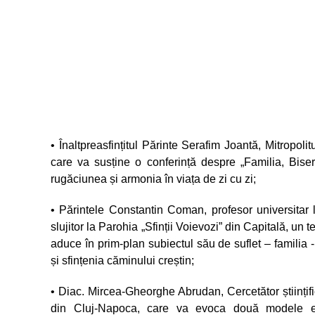
• Înaltpreasfințitul Părinte Serafim Joantă, Mitropo
care va susține o conferință despre „Familia, Biser
rugăciunea și armonia în viața de zi cu zi;
• Părintele Constantin Coman, profesor universitar
slujitor la Parohia „Sfinții Voievozi” din Capitală, un 
aduce în prim-plan subiectul său de suflet – familia -
și sfințenia căminului creștin;
• Diac. Mircea-Gheorghe Abrudan, Cercetător științifi
din Cluj-Napoca, care va evoca două modele exc