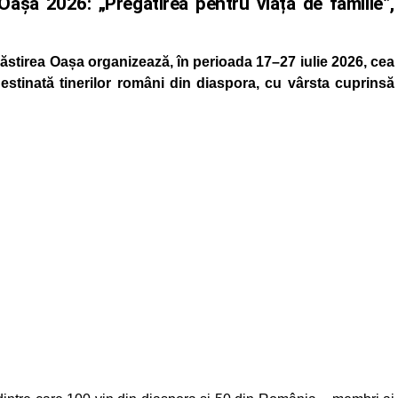
Oașa 2026: „Pregătirea pentru viața de familie”,
stirea Oașa organizează, în perioada 17–27 iulie 2026, cea
 destinată tinerilor români din diaspora, cu vârsta cuprinsă