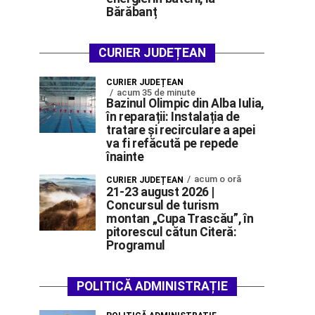
Bărăbanț
CURIER JUDEȚEAN
CURIER JUDEȚEAN
acum 35 de minute
Bazinul Olimpic din Alba Iulia,
în reparații: Instalația de
tratare și recirculare a apei
va fi refăcută pe repede
înainte
acum o oră
CURIER JUDEȚEAN
21-23 august 2026 |
Concursul de turism
montan „Cupa Trascău”, în
pitorescul cătun Citeră:
Programul
POLITICĂ ADMINISTRAȚIE