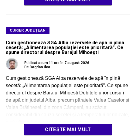
CURIER JUDEȚEAN
Cum gestionează SGA Alba rezervele de apă în plină
secetă: „Alimentarea populației este prioritară”. Ce
spune directorul despre Barajul Mihoești
Publicat
acum 11 ore
în
7 august 2026
De
Bogdan Ilea
Cum gestionează SGA Alba rezervele de apă în plină
secetă: „Alimentarea populației este prioritară”. Ce spune
directorul despre Barajul Mihoești Debitele unor cursuri
de apă din județul Alba, precum pâraiele Valea Caselor și
Valea Brătinesei, din zona Câmpeni, au scăzut
considerabil din cauza secetei și a temperaturilor ridicate,
însă alimentarea cu apă a populației nu […]
CITEȘTE MAI MULT