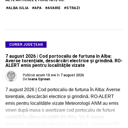
ALBA IULIA
APA
AVARIE
STRAZI
CURIER JUDEȚEAN
7 august 2026 | Cod portocaliu de furtuna în Alba:
Averse torențiale, descărcări electrice și grindină. RO-
ALERT emis pentru localitățile vizate
Publicat
acum 10 ore
în
7 august 2026
De
Ioana Oprean
7 august 2026 | Cod portocaliu de furtuna în Alba: Averse
torențiale, descărcări electrice și grindină. RO-ALERT
emis pentru localitățile vizate Meteorologii ANM au emis
vineri după-masa o avertizare cod portocaliu de furtuni
valabilă în câteva localități din Alba. Vor fi averse
torențiale, descărcări electrice și grindină. A fost emis RO-