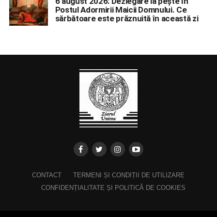
6 august 2026: Dezlegare la pește în
Postul Adormirii Maicii Domnului. Ce
sărbătoare este prăznuită în această zi
CONTACT
TERMENI ȘI CONDIȚII DE UTILIZARE
CONFIDENȚIALITATE ȘI POLITICĂ DE COOKIES