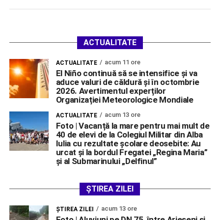
ACTUALITATE
acum 11 ore
ACTUALITATE
El Niño continuă să se intensifice și va
aduce valuri de căldură și în octombrie
2026. Avertimentul experților
Organizației Meteorologice Mondiale
acum 13 ore
ACTUALITATE
Foto | Vacanță la mare pentru mai mult de
40 de elevi de la Colegiul Militar din Alba
Iulia cu rezultate școlare deosebite: Au
urcat și la bordul Fregatei „Regina Maria”
și al Submarinului „Delfinul”
ȘTIREA ZILEI
acum 13 ore
ŞTIREA ZILEI
Foto | Aluviuni pe DN 75, între Arieșeni și