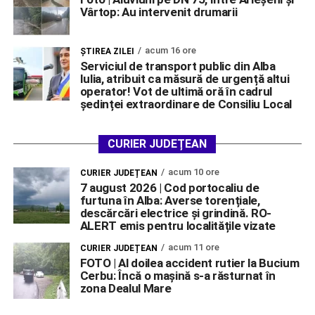
Vârtop: Au intervenit drumarii
acum 16 ore
ŞTIREA ZILEI
Serviciul de transport public din Alba
Iulia, atribuit ca măsură de urgență altui
operator! Vot de ultimă oră în cadrul
ședinței extraordinare de Consiliu Local
CURIER JUDEȚEAN
acum 10 ore
CURIER JUDEȚEAN
7 august 2026 | Cod portocaliu de
furtuna în Alba: Averse torențiale,
descărcări electrice și grindină. RO-
ALERT emis pentru localitățile vizate
acum 11 ore
CURIER JUDEȚEAN
FOTO | Al doilea accident rutier la Bucium
Cerbu: Încă o mașină s-a răsturnat în
zona Dealul Mare