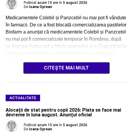
Publicat
acum 15 ore
în
5 august 2026
De
Ioana Oprean
Medicamentele Colebil și Panzcebil nu mai pot fi vândute
în farmacii. De ce a fost blocată comercializarea pastilelor
Biofarm a anunțat că medicamentele Colebil și Panzcebil
nu mai pot fi comercializate temporar în România, după
ce Agenția Națională a Medicamentului și a Dispozitivelor
Medicale din România (ANMDMR) a decis blocarea
vânzării pe întregul lanț de […]
CITEȘTE MAI MULT
ACTUALITATE
Alocații de stat pentru copii 2026: Plata se face mai
devreme în luna august. Anunțul oficial
Publicat
acum 15 ore
în
5 august 2026
De
Ioana Oprean