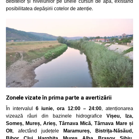
debitelor și nivelurilor pe unele cursuri de apă, existând
posibilitatea depășirii cotelor de atenție.
Zonele vizate în prima parte a avertizării
În intervalul
6 iunie, ora 12:00 – 24:00
, atenționarea
vizează râuri din bazinele hidrografice
Vișeu, Iza,
Someș, Mureș, Arieș, Târnava Mică, Târnava Mare și
Olt
, afectând județele
Maramureș, Bistrița-Năsăud,
Bihor, Cluj, Harghita, Mureș, Alba, Brașov, Sibiu,