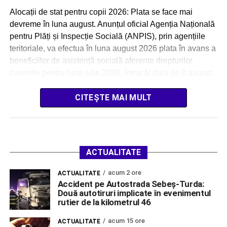
Alocații de stat pentru copii 2026: Plata se face mai
devreme în luna august. Anunțul oficial Agenția Națională
pentru Plăți și Inspecție Socială (ANPIS), prin agențiile
teritoriale, va efectua în luna august 2026 plata în avans a
beneficiilor de asistență socială aferente drepturilor
cuvenite pentru luna iulie 2026, întrucât data de 8 august
2026, prevăzută […]
CITEȘTE MAI MULT
ACTUALITATE
acum 2 ore
ACTUALITATE
Accident pe Autostrada Sebeș-Turda:
Două autotiruri implicate în evenimentul
rutier de la kilometrul 46
acum 15 ore
ACTUALITATE