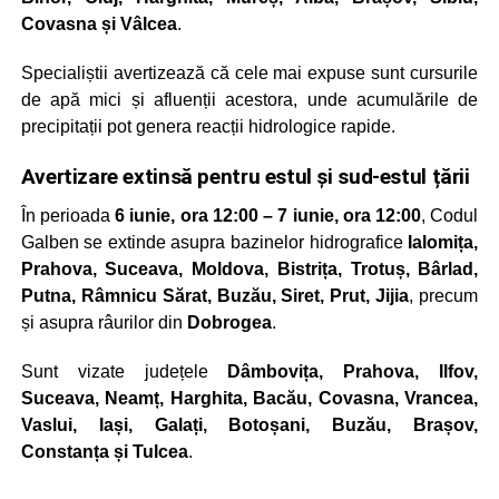
Covasna și Vâlcea
.
Specialiștii avertizează că cele mai expuse sunt cursurile
de apă mici și afluenții acestora, unde acumulările de
precipitații pot genera reacții hidrologice rapide.
Avertizare extinsă pentru estul și sud-estul țării
În perioada
6 iunie, ora 12:00 – 7 iunie, ora 12:00
, Codul
Galben se extinde asupra bazinelor hidrografice
Ialomița,
Prahova, Suceava, Moldova, Bistrița, Trotuș, Bârlad,
Putna, Râmnicu Sărat, Buzău, Siret, Prut, Jijia
, precum
și asupra râurilor din
Dobrogea
.
Sunt vizate județele
Dâmbovița, Prahova, Ilfov,
Suceava, Neamț, Harghita, Bacău, Covasna, Vrancea,
Vaslui, Iași, Galați, Botoșani, Buzău, Brașov,
Constanța și Tulcea
.