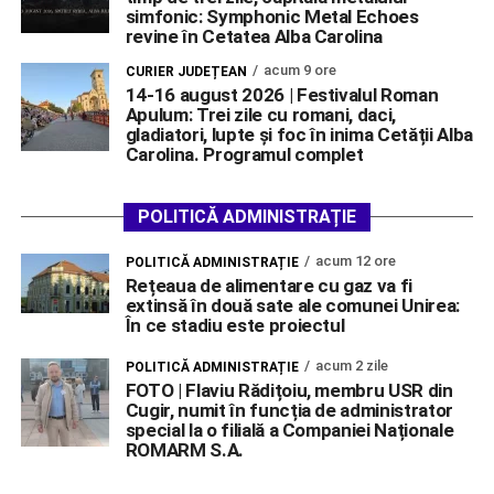
simfonic: Symphonic Metal Echoes
revine în Cetatea Alba Carolina
acum 9 ore
CURIER JUDEȚEAN
14-16 august 2026 | Festivalul Roman
Apulum: Trei zile cu romani, daci,
gladiatori, lupte și foc în inima Cetății Alba
Carolina. Programul complet
POLITICĂ ADMINISTRAȚIE
acum 12 ore
POLITICĂ ADMINISTRAȚIE
Rețeaua de alimentare cu gaz va fi
extinsă în două sate ale comunei Unirea:
În ce stadiu este proiectul
acum 2 zile
POLITICĂ ADMINISTRAȚIE
FOTO | Flaviu Rădițoiu, membru USR din
Cugir, numit în funcția de administrator
special la o filială a Companiei Naționale
ROMARM S.A.