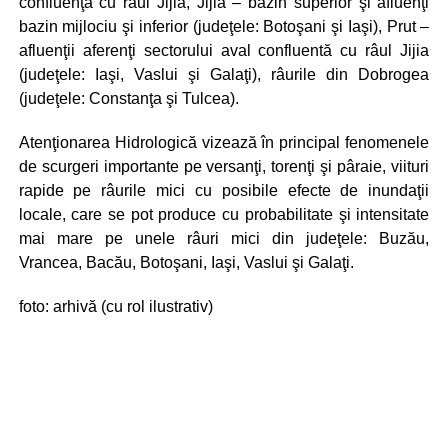
confluenţă cu râul Jijia, Jijia – bazin superior şi afluenţi
bazin mijlociu şi inferior (judeţele: Botoşani şi Iaşi), Prut –
afluenţii aferenţi sectorului aval confluentă cu râul Jijia
(judeţele: Iaşi, Vaslui şi Galaţi), râurile din Dobrogea
(judeţele: Constanţa şi Tulcea).
Atenţionarea Hidrologică vizează în principal fenomenele
de scurgeri importante pe versanţi, torenţi şi pâraie, viituri
rapide pe râurile mici cu posibile efecte de inundaţii
locale, care se pot produce cu probabilitate şi intensitate
mai mare pe unele râuri mici din judeţele: Buzău,
Vrancea, Bacău, Botoşani, Iaşi, Vaslui şi Galaţi.
foto: arhivă (cu rol ilustrativ)