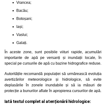
Vrancea;
Bacău;
Botoșani;
Iași;
Vaslui;
Galați.
În aceste zone, sunt posibile viituri rapide, acumulări
importante de apă pe versanți și inundații locale, în
special pe cursurile de apă cu bazine hidrografice reduse.
Autoritățile recomandă populației să urmărească evoluția
avertizărilor meteorologice și hidrologice, să evite
deplasările în zonele inundabile și să ia măsuri de
protecție a bunurilor aflate în apropierea cursurilor de apă.
Iată textul complet al atenționării hidrologice: