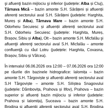
şi afluenţi bazin mijlociu şi inferior (județele:
Alba
și Cluj),
Târnava Mică
– bazin amonte S.H. Sărățeni și afluenții
aferenți sectorului aval S.H. Sărățeni (județele: Harghita,
Mureș și
Alba
),
Târnava Mare
– bazin amonte S.H.
Odorheiu Secuiesc și afluenții aferenți sectorului aval
S.H. Odorheiu Secuiesc (județele: Harghita, Mureș,
Brașov, Sibiu și
Alba
), Olt – bazin amonte S.H. Micfalău şi
afluenţii aferenţi sectorului aval S.H. Micfalău – amonte
confluenţă cu râul Lotru (județele: Harghita, Covasna,
Brașov, Sibiu și Vâlcea).
În intervalul 06.06.2026 ora 12:00 – 07.06.2026 ora 12:00
pe râurile din bazinele hidrografice: Ialomița – bazin
amonte S.H. Târgoviște și afluenții aferenți sectorului aval
S.H Târgoviște – amonte S.H. Siliștea Snagovului
(județele: Dâmbovița, Prahova și Ilfov), Prahova – bazin
superior și afluenți bazin mijlociu și inferior (județele:
Prahova și Ialomița), Suceava – bazin amonte S.H.
Brodina şi afluenţii aferenţi sectorului aval S.H. Brodina