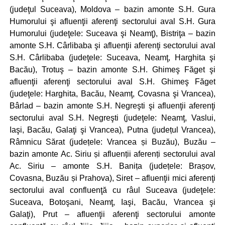
(judeţul Suceava), Moldova – bazin amonte S.H. Gura
Humorului şi afluenţii aferenţi sectorului aval S.H. Gura
Humorului (judeţele: Suceava şi Neamţ), Bistriţa – bazin
amonte S.H. Cârlibaba şi afluenţii aferenţi sectorului aval
S.H. Cârlibaba (judeţele: Suceava, Neamţ, Harghita şi
Bacău), Trotuş – bazin amonte S.H. Ghimeş Făget şi
afluenţii aferenţi sectorului aval S.H. Ghimeş Făget
(judeţele: Harghita, Bacău, Neamţ, Covasna şi Vrancea),
Bârlad – bazin amonte S.H. Negreşti şi afluenţii aferenţi
sectorului aval S.H. Negreşti (judeţele: Neamţ, Vaslui,
Iaşi, Bacău, Galaţi şi Vrancea), Putna (județul Vrancea),
Râmnicu Sărat (județele: Vrancea și Buzău), Buzău –
bazin amonte Ac. Siriu și afluenții aferenți sectorului aval
Ac. Siriu – amonte S.H. Banița (județele: Brașov,
Covasna, Buzău și Prahova), Siret – afluenţii mici aferenţi
sectorului aval confluenţă cu râul Suceava (judeţele:
Suceava, Botoşani, Neamţ, Iaşi, Bacău, Vrancea şi
Galaţi), Prut – afluenţii aferenţi sectorului amonte