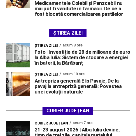
Medicamentele Colebil și Panzcebil nu
mai pot fi vândute în farmacii. De ce a
fost blocată comercializarea pastilelor
ȘTIREA ZILEI
acum 8 ore
ŞTIREA ZILEI
Foto | Investiție de 28 de milioane de euro
la Alba Iulia: Sistem de stocare a energiei
în baterii, la Bărăbanț
acum 10 ore
ŞTIREA ZILEI
Antrepriza generală Elis Pavaje, De la
pavaj la antrepriză generală: Povestea
unei evoluții naturale
CURIER JUDEȚEAN
acum 7 ore
CURIER JUDEȚEAN
21-23 august 2026 | Alba Iulia devine,
timp de trei zile, capitala metalului