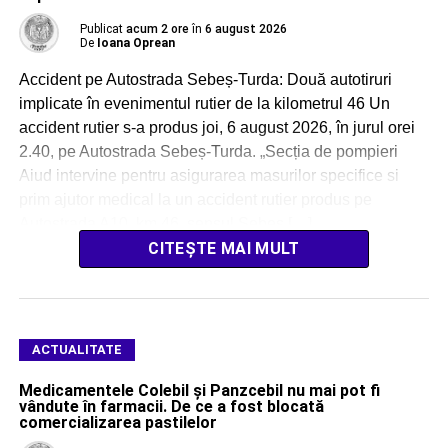
Publicat
acum 2 ore
în
6 august 2026
De
Ioana Oprean
Accident pe Autostrada Sebeș-Turda: Două autotiruri
implicate în evenimentul rutier de la kilometrul 46 Un
accident rutier s-a produs joi, 6 august 2026, în jurul orei
2.40, pe Autostrada Sebeș-Turda. „Secția de pompieri
Aiud intervine pentru asigurarea masurilor specifice si
prim ajutor medical la un accident rutier produs pe
Autostrada A10, km 46, sensul Sebeș […]
CITEȘTE MAI MULT
ACTUALITATE
Medicamentele Colebil și Panzcebil nu mai pot fi
vândute în farmacii. De ce a fost blocată
comercializarea pastilelor