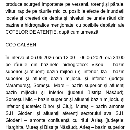
produce scurgeri importante pe versanţi, torenţi şi pâraie,
viituri rapide pe râurile mici cu posibile efecte de inundaţii
locale şi creşteri de debite şi niveluri pe unele râuri din
bazinele hidrografice menţionate, cu posibile depăşiri ale
COTELOR DE ATENŢIE, după cum urmează:
COD GALBEN
În intervalul 06.06.2026 ora 12:00 – 06.06.2026 ora 24:00
pe râurile din bazinele hidrografice: Vişeu – bazin
superior şi afluenţi bazin mijlociu şi inferior, Iza – bazin
superior şi afluenţi bazin mijlociu şi inferior (județul
Maramureş), Someşul Mare – bazin superior şi afluenţi
bazin mijlociu şi inferior (județul Bistriţa Nӑsӑud),
Someşul Mic – bazin superior şi afluenţi bazin mijlociu şi
inferior (județele: Bihor şi Cluj), Mureş – bazin amonte
S.H. Glodeni şi afluenţii aferenţi sectorului aval S.H.
Glodeni – amonte confluenţă cu râul
Arieş
(județele:
Harghita, Mureş şi Bistriţa Năsăud), Arieş – bazin superior