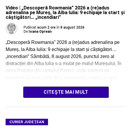
Video | „Descoperă Rowmania” 2026 a (re)adus
adrenalina pe Mureș, la Alba Iulia: 9 echipaje la start și
câștigători… „incendiari”
Publicat
acum 2 ore
în
8 august 2026
De
Ioana Oprean
„Descoperă Rowmania” 2026 a (re)adus adrenalina pe
Mureș, la Alba Iulia: 9 echipaje la start și câștigători…
„incendiari” Sâmbătă, 8 august 2026, punctul zero al
distracției din Alba Iulia s-a mutat pe malul Mureșului, în
zona Podului din cartierul Partoș, unde iubitorii de
aventură au avut parte de o experiență inedită pe apă.
Caravana „Descoperă […]
CITEȘTE MAI MULT
CURIER JUDEȚEAN