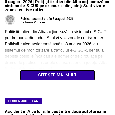
8 august 2026 | Polițiștii rutieri din Alba acționează cu
sistemul e-SIGUR pe drumurile din județ: Sunt vizate
zonele cu risc rutier
Publicat
acum 3 ore
în
8 august 2026
De
Ioana Oprean
Polițiștii rutieri din Alba acționează cu sistemul e-SIGUR
pe drumurile din județ: Sunt vizate zonele cu risc rutier
Polițiștii rutieri acționează astăzi, 8 august 2026, cu
sistemul de monitorizare a traficului e-SIGUR, pentru a
depista posibile încălcări ale normelor de circulație pe
drumurile publice, în zonele cu risc rutier din județul Alba.
Sistemul de monitorizare […]
CITEȘTE MAI MULT
CURIER JUDEȚEAN
Accident în Alba Iulia: Impact între două autoturisme