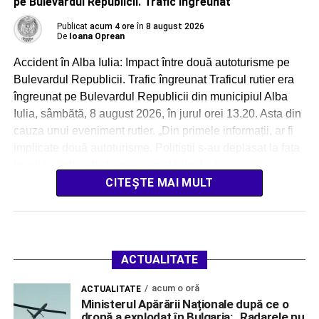
pe Bulevardul Republicii. Trafic îngreunat
Publicat
acum 4 ore
în
8 august 2026
De
Ioana Oprean
Accident în Alba Iulia: Impact între două autoturisme pe
Bulevardul Republicii. Trafic îngreunat Traficul rutier era
îngreunat pe Bulevardul Republicii din municipiul Alba
Iulia, sâmbătă, 8 august 2026, în jurul orei 13.20. Asta din
cauza unui eveniment rutier. „Din primele informații, ar fi
implicate două autoturisme. Polițiștii s-au deplasat la fața
locului pentru efectuarea cercetărilor […]
CITEȘTE MAI MULT
ACTUALITATE
acum o oră
ACTUALITATE
Ministerul Apărării Naționale după ce o
dronă a explodat în Bulgaria: „Radarele nu