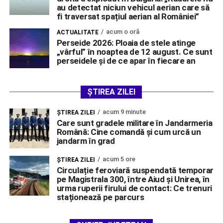
au detectat niciun vehicul aerian care să
fi traversat spațiul aerian al României”
acum o oră
ACTUALITATE
Perseide 2026: Ploaia de stele atinge
„vârful” în noaptea de 12 august. Ce sunt
perseidele și de ce apar în fiecare an
ȘTIREA ZILEI
acum 9 minute
ŞTIREA ZILEI
Care sunt gradele militare în Jandarmeria
Română: Cine comandă și cum urcă un
jandarm în grad
acum 5 ore
ŞTIREA ZILEI
Circulație feroviară suspendată temporar
pe Magistrala 300, între Aiud și Unirea, în
urma ruperii firului de contact: Ce trenuri
staționează pe parcurs