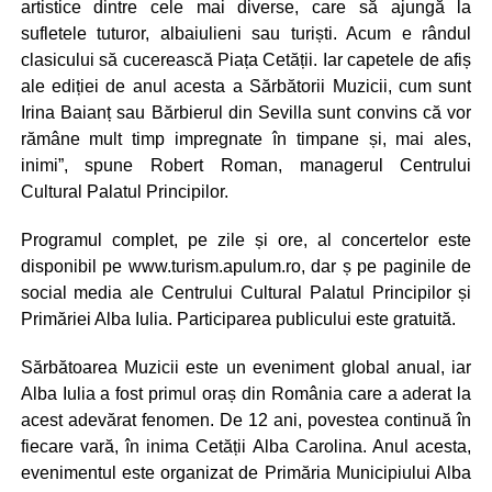
artistice dintre cele mai diverse, care să ajungă la
sufletele tuturor, albaiulieni sau turiști. Acum e rândul
clasicului să cucerească Piața Cetății. Iar capetele de afiș
ale ediției de anul acesta a Sărbătorii Muzicii, cum sunt
Irina Baianț sau Bărbierul din Sevilla sunt convins că vor
rămâne mult timp impregnate în timpane și, mai ales,
inimi”, spune Robert Roman, managerul Centrului
Cultural Palatul Principilor.
Programul complet, pe zile și ore, al concertelor este
disponibil pe www.turism.apulum.ro, dar ș pe paginile de
social media ale Centrului Cultural Palatul Principilor și
Primăriei Alba Iulia. Participarea publicului este gratuită.
Sărbătoarea Muzicii este un eveniment global anual, iar
Alba Iulia a fost primul oraș din România care a aderat la
acest adevărat fenomen. De 12 ani, povestea continuă în
fiecare vară, în inima Cetății Alba Carolina. Anul acesta,
evenimentul este organizat de Primăria Municipiului Alba