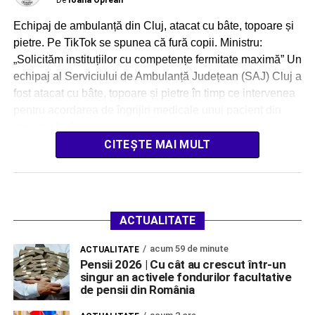
De
Ioana Oprean
Echipaj de ambulanță din Cluj, atacat cu bâte, topoare și
pietre. Pe TikTok se spunea că fură copii. Ministru:
„Solicităm instituțiilor cu competențe fermitate maximă” Un
echipaj al Serviciului de Ambulanță Județean (SAJ) Cluj a
fost atacat cu bâte, topoare și pietre în timp ce intervenea
pentru acordarea de îngrijiri medicale unui pacient din
comuna […]
CITEȘTE MAI MULT
ACTUALITATE
acum 59 de minute
ACTUALITATE
Pensii 2026 | Cu cât au crescut într-un
singur an activele fondurilor facultative
de pensii din România