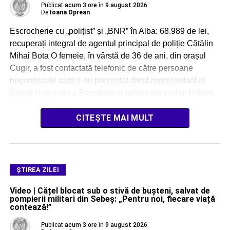
Publicat
acum 3 ore
în
9 august 2026
De
Ioana Oprean
Escrocherie cu „polițist” și „BNR” în Alba: 68.989 de lei,
recuperați integral de agentul principal de poliție Cătălin
Mihai Bota O femeie, în vârstă de 36 de ani, din orașul
Cugir, a fost contactată telefonic de către persoane
necunoscute care s-au prezentat drept reprezentant al
Băncii Naționale a României și polițist din cadrul Poliției
Române. […]
CITEȘTE MAI MULT
ŞTIREA ZILEI
Video | Cățel blocat sub o stivă de bușteni, salvat de
pompierii militari din Sebeș: „Pentru noi, fiecare viață
contează!”
Publicat
acum 3 ore
în
9 august 2026