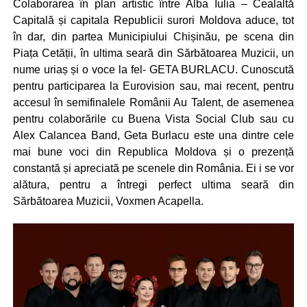
Colaborarea în plan artistic între Alba Iulia – Cealaltă
Capitală și capitala Republicii surori Moldova aduce, tot
în dar, din partea Municipiului Chișinău, pe scena din
Piața Cetății, în ultima seară din Sărbătoarea Muzicii, un
nume uriaș și o voce la fel- GETA BURLACU. Cunoscută
pentru participarea la Eurovision sau, mai recent, pentru
accesul în semifinalele Românii Au Talent, de asemenea
pentru colaborările cu Buena Vista Social Club sau cu
Alex Calancea Band, Geta Burlacu este una dintre cele
mai bune voci din Republica Moldova și o prezență
constantă și apreciată pe scenele din România. Ei i se vor
alătura, pentru a întregi perfect ultima seară din
Sărbătoarea Muzicii, Voxmen Acapella.