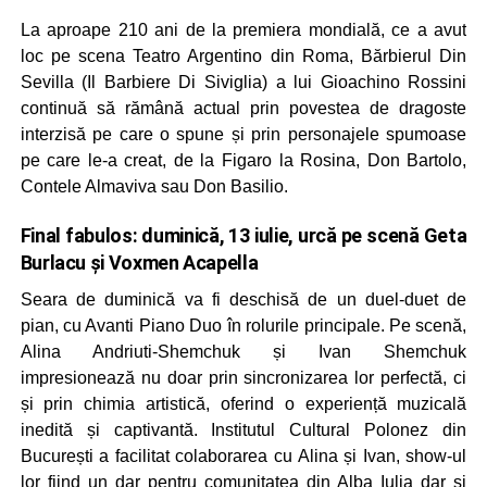
La aproape 210 ani de la premiera mondială, ce a avut
loc pe scena Teatro Argentino din Roma, Bărbierul Din
Sevilla (Il Barbiere Di Siviglia) a lui Gioachino Rossini
continuă să rămână actual prin povestea de dragoste
interzisă pe care o spune și prin personajele spumoase
pe care le-a creat, de la Figaro la Rosina, Don Bartolo,
Contele Almaviva sau Don Basilio.
Final fabulos: duminică, 13 iulie, urcă pe scenă Geta
Burlacu și Voxmen Acapella
Seara de duminică va fi deschisă de un duel-duet de
pian, cu Avanti Piano Duo în rolurile principale. Pe scenă,
Alina Andriuti-Shemchuk și Ivan Shemchuk
impresionează nu doar prin sincronizarea lor perfectă, ci
și prin chimia artistică, oferind o experiență muzicală
inedită și captivantă. Institutul Cultural Polonez din
București a facilitat colaborarea cu Alina și Ivan, show-ul
lor fiind un dar pentru comunitatea din Alba Iulia dar și