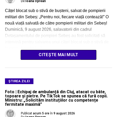
De
Ioana Oprean
Cățel blocat sub o stivă de bușteni, salvat de pompierii
militari din Sebeș: „Pentru noi, fiecare viață contează!” O
nouă viață salvată de către pompierii militari din Sebeș!
Duminică, 9 august 2026, salavatorii din cadrul
Detașamentului de pompieri Sebeș au fost solicitați să
intervină pentru salvarea unui cățel blocat sub o stivă de
bușteni. Aceștia […]
CITEȘTE MAI MULT
ŞTIREA ZILEI
Foto | Echipaj de ambulanță din Cluj, atacat cu bâte,
topoare și pietre. Pe TikTok se spunea că fură copii.
Ministru: „Solicităm instituțiilor cu competențe
fermitate maximă”
Publicat
acum 5 ore
în
9 august 2026