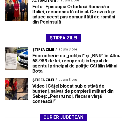
acum 2 ore
ACTUALITATE
Foto | Episcopia Ortodoxă Română a
Italiei, recunoscută oficial: Ce avantaje
aduce acest pas comunității de români
din Peninsulă
ȘTIREA ZILEI
acum 3 ore
ŞTIREA ZILEI
Escrocherie cu „polițist” și „BNR” în Alba:
68.989 de lei, recuperați integral de
agentul principal de poliție Cătălin Mihai
Bota
acum 3 ore
ŞTIREA ZILEI
Video | Cățel blocat sub o stivă de
bușteni, salvat de pompierii militari din
Sebeș: „Pentru noi, fiecare viață
contează!”
CURIER JUDEȚEAN