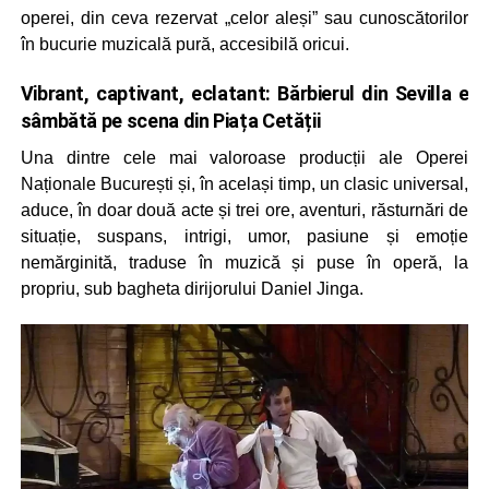
operei, din ceva rezervat „celor aleși” sau cunoscătorilor
în bucurie muzicală pură, accesibilă oricui.
Vibrant, captivant, eclatant: Bărbierul din Sevilla e
sâmbătă pe scena din Piața Cetății
Una dintre cele mai valoroase producții ale Operei
Naționale București și, în același timp, un clasic universal,
aduce, în doar două acte și trei ore, aventuri, răsturnări de
situație, suspans, intrigi, umor, pasiune și emoție
nemărginită, traduse în muzică și puse în operă, la
propriu, sub bagheta dirijorului Daniel Jinga.