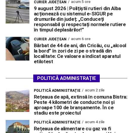
acum 5 ore
CURIER JUDEȚEAN
9 august 2026 | Polițiștii rutieri din Alba
acționează cu sistemul e-SIGUR pe
drumurile din județ: „Conduceți
responsabil și respectați normele rutiere
în timpul deplasărilor!”
acum 6 ore
CURIER JUDEȚEAN
Bărbat de 44 de ani, din Cricău, cu „alcool
la bord” în zori de zi pe o stradă din
localitate: Ce valoare a indicat aparatul
etilotest
POLITICĂ ADMINISTRAȚIE
acum 2 zile
POLITICĂ ADMINISTRAȚIE
Rețeaua de apă, extinsă în comuna Bistra:
Peste 4 kilometri de conducte noi și
aproape 100 de branșamente. În ce
stadiu este proiectul
acum 4 zile
POLITICĂ ADMINISTRAȚIE
Rețeaua de alimentare cu gaz va fi