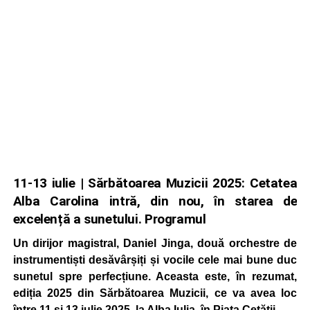
11-13 iulie | Sărbătoarea Muzicii 2025: Cetatea
Alba Carolina intră, din nou, în starea de
excelență a sunetului. Programul
Un dirijor magistral, Daniel Jinga, două orchestre de
instrumentiști desăvârșiți și vocile cele mai bune duc
sunetul spre perfecțiune. Aceasta este, în rezumat,
ediția 2025 din Sărbătoarea Muzicii, ce va avea loc
între 11 și 13 iulie 2025, la Alba Iulia, în Piața Cetății.