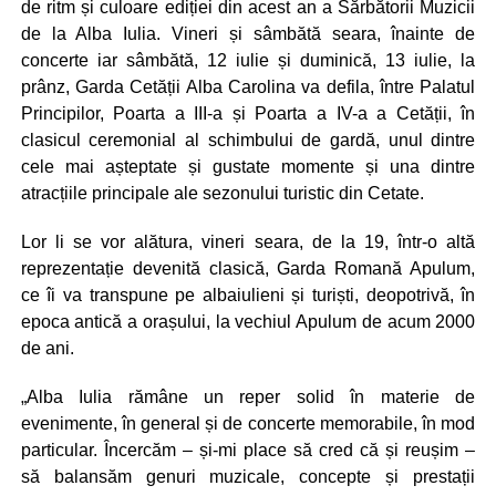
de ritm și culoare ediției din acest an a Sărbătorii Muzicii
de la Alba Iulia. Vineri și sâmbătă seara, înainte de
concerte iar sâmbătă, 12 iulie și duminică, 13 iulie, la
prânz, Garda Cetății Alba Carolina va defila, între Palatul
Principilor, Poarta a III-a și Poarta a IV-a a Cetății, în
clasicul ceremonial al schimbului de gardă, unul dintre
cele mai așteptate și gustate momente și una dintre
atracțiile principale ale sezonului turistic din Cetate.
Lor li se vor alătura, vineri seara, de la 19, într-o altă
reprezentație devenită clasică, Garda Romană Apulum,
ce îi va transpune pe albaiulieni și turiști, deopotrivă, în
epoca antică a orașului, la vechiul Apulum de acum 2000
de ani.
„Alba Iulia rămâne un reper solid în materie de
evenimente, în general și de concerte memorabile, în mod
particular. Încercăm – și-mi place să cred că și reușim –
să balansăm genuri muzicale, concepte și prestații