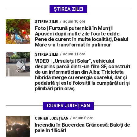
ȘTIREA ZILEI
acum 10 ore
ŞTIREA ZILEI
Foto | Furtună puternică în Munții
Apuseni după multe zile foarte calde:
Pene de curent în multe localități, Dealul
Mare s-a transformat în patinoar
acum 11 ore
ŞTIREA ZILEI
VIDEO | „Ursulețul Solar”, vehiculul
desprins parcă dintr-un film SF, construit
de un informatician din Alba: Tricicleta
hibridă merge cu energia soarelui, dar și
pedalată și este folosită la cumpărături și
plimbări prin oraș
CURIER JUDEȚEAN
acum 8 ore
CURIER JUDEȚEAN
Incendiu în Bucerdea Grânoasă: Baloți de
paie în flăcări