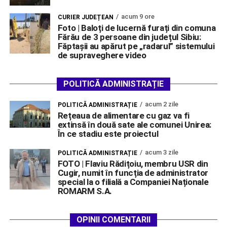
acum 9 ore
CURIER JUDEȚEAN
Foto | Baloți de lucernă furați din comuna
Fărău de 3 persoane din județul Sibiu:
Făptașii au apărut pe „radarul” sistemului
de supraveghere video
POLITICĂ ADMINISTRAȚIE
acum 2 zile
POLITICĂ ADMINISTRAȚIE
Rețeaua de alimentare cu gaz va fi
extinsă în două sate ale comunei Unirea:
În ce stadiu este proiectul
acum 3 zile
POLITICĂ ADMINISTRAȚIE
FOTO | Flaviu Rădițoiu, membru USR din
Cugir, numit în funcția de administrator
special la o filială a Companiei Naționale
ROMARM S.A.
OPINII COMENTARII