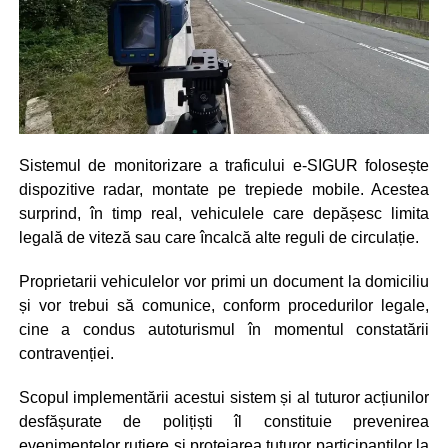
Sistemul de monitorizare a traficului e-SIGUR folosește
dispozitive radar, montate pe trepiede mobile. Acestea
surprind, în timp real, vehiculele care depășesc limita
legală de viteză sau care încalcă alte reguli de circulație.
Proprietarii vehiculelor vor primi un document la domiciliu
și vor trebui să comunice, conform procedurilor legale,
cine a condus autoturismul în momentul constatării
contravenției.
Scopul implementării acestui sistem și al tuturor acțiunilor
desfășurate de polițiști îl constituie prevenirea
evenimentelor rutiere și protejarea tuturor participanților la