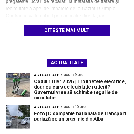
pregătește lucrări de reparații la instalația de tratare și
recirculare a apei de îmbăiere de la Bazinul Olimpic.
Contractul va fi atribuit prin achiziție directă, iar
executantul va […]
CITEȘTE MAI MULT
ACTUALITATE
acum 9 ore
ACTUALITATE
Codul rutier 2026 | Trotinetele electrice,
doar cu curs de legislație rutieră?
Guvernul vrea să schimbe regulile de
circulație
acum 10 ore
ACTUALITATE
Foto | O companie națională de transport
pariază pe un oraș mic din Alba