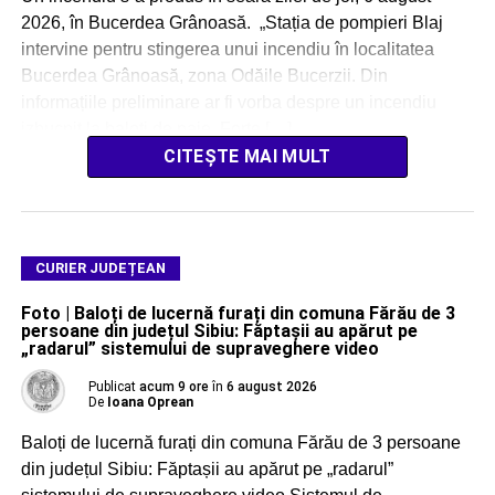
2026, în Bucerdea Grânoasă. „Stația de pompieri Blaj
intervine pentru stingerea unui incendiu în localitatea
Bucerdea Grânoasă, zona Odăile Bucerzii. Din
informațiile preliminare ar fi vorba despre un incendiu
izbucnit la baloți de paie. Forțe […]
CITEȘTE MAI MULT
CURIER JUDEȚEAN
Foto | Baloți de lucernă furați din comuna Fărău de 3
persoane din județul Sibiu: Făptașii au apărut pe
„radarul” sistemului de supraveghere video
Publicat
acum 9 ore
în
6 august 2026
De
Ioana Oprean
Baloți de lucernă furați din comuna Fărău de 3 persoane
din județul Sibiu: Făptașii au apărut pe „radarul”