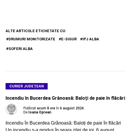
ALTE ARTICOLE ETICHETATE CU:
DRUMURI MONITORIZATE
E-SIGUR
IPJ ALBA
SOFERI ALBA
CURIER JUDEȚEAN
Incendiu în Bucerdea Grânoasă: Baloți de paie în flăcări
Publicat
acum 8 ore
în
6 august 2026
De
Ioana Oprean
Incendiu în Bucerdea Grânoasă: Baloți de paie în flăcări
Un incendiu s-a produs în seara zilei de joi, 6 august