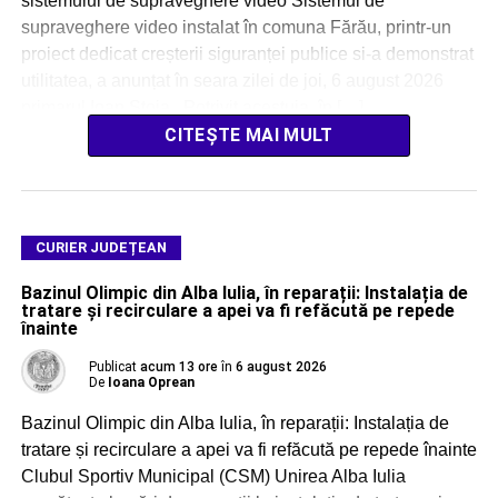
sistemului de supraveghere video Sistemul de
supraveghere video instalat în comuna Fărău, printr-un
proiect dedicat creșterii siguranței publice si-a demonstrat
utilitatea, a anunțat în seara zilei de joi, 6 august 2026
primarul Ioan Stoia. Potrivit acestuia, în […]
CITEȘTE MAI MULT
CURIER JUDEȚEAN
Bazinul Olimpic din Alba Iulia, în reparații: Instalația de
tratare și recirculare a apei va fi refăcută pe repede
înainte
Publicat
acum 13 ore
în
6 august 2026
De
Ioana Oprean
Bazinul Olimpic din Alba Iulia, în reparații: Instalația de
tratare și recirculare a apei va fi refăcută pe repede înainte
Clubul Sportiv Municipal (CSM) Unirea Alba Iulia