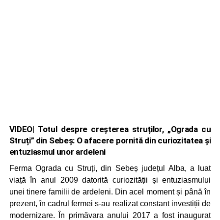
VIDEO| Totul despre creșterea struților, „Ograda cu
Struți” din Sebeș: O afacere pornită din curiozitatea și
entuziasmul unor ardeleni
Ferma Ograda cu Struți, din Sebeș județul Alba, a luat
viață în anul 2009 datorită curiozității și entuziasmului
unei tinere familii de ardeleni. Din acel moment și până în
prezent, în cadrul fermei s-au realizat constant investiții de
modernizare. În primăvara anului 2017 a fost inaugurat