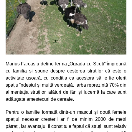
Marius Farcasiu deține ferma „Ograda cu Struți” împreună
cu familia și spune despre ceșterea struților că este o
activitate ușoară, cu condiția ca acestora să le fie oferit
spațiu îndestul și multă verdeață. Iarba reprezintă 70% din
alimentația struților, alături de fân și lucernă la care sunt
adăugate amestecuri de cereale.
Pentru o familie formată dintr-un mascul și două femele
spațiul necesar creșterii ar fi de minim 2000 de metri
pătrați, iar avantajul îl constituie faptul că struții sunt relativ