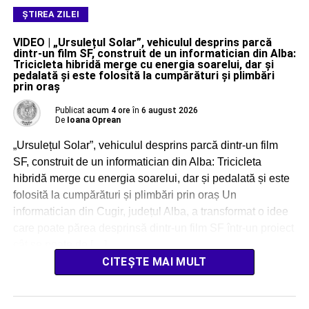
ŞTIREA ZILEI
VIDEO | „Ursulețul Solar”, vehiculul desprins parcă
dintr-un film SF, construit de un informatician din Alba:
Tricicleta hibridă merge cu energia soarelui, dar și
pedalată și este folosită la cumpărături și plimbări
prin oraș
Publicat
acum 4 ore
în
6 august 2026
De
Ioana Oprean
„Ursulețul Solar”, vehiculul desprins parcă dintr-un film
SF, construit de un informatician din Alba: Tricicleta
hibridă merge cu energia soarelui, dar și pedalată și este
folosită la cumpărături și plimbări prin oraș Un
informatician din Cugir, județul Alba, a transformat o idee
care poate părea desprinsă dintr-un film SF într-un proiect
cât se poate de […]
CITEȘTE MAI MULT