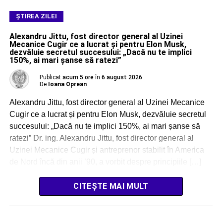
ŞTIREA ZILEI
Alexandru Jittu, fost director general al Uzinei
Mecanice Cugir ce a lucrat și pentru Elon Musk,
dezvăluie secretul succesului: „Dacă nu te implici
150%, ai mari șanse să ratezi”
Publicat
acum 5 ore
în
6 august 2026
De
Ioana Oprean
Alexandru Jittu, fost director general al Uzinei Mecanice
Cugir ce a lucrat și pentru Elon Musk, dezvăluie secretul
succesului: „Dacă nu te implici 150%, ai mari șanse să
ratezi” Dr. ing. Alexandru Jittu, fost director general al
Uzinei Mecanice Cugir și antreprenor stabilit în America
de Nord încă din anii ’90, a vorbit despre principiile […]
CITEȘTE MAI MULT