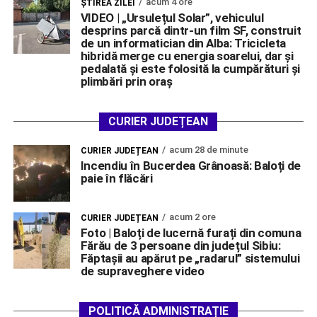
acum 4 ore
ŞTIREA ZILEI
VIDEO | „Ursulețul Solar”, vehiculul
desprins parcă dintr-un film SF, construit
de un informatician din Alba: Tricicleta
hibridă merge cu energia soarelui, dar și
pedalată și este folosită la cumpărături și
plimbări prin oraș
CURIER JUDEȚEAN
acum 28 de minute
CURIER JUDEȚEAN
Incendiu în Bucerdea Grânoasă: Baloți de
paie în flăcări
acum 2 ore
CURIER JUDEȚEAN
Foto | Baloți de lucernă furați din comuna
Fărău de 3 persoane din județul Sibiu:
Făptașii au apărut pe „radarul” sistemului
de supraveghere video
POLITICĂ ADMINISTRAȚIE