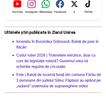
YouTube
Instagram
WhatsApp
Facebook
X
TikTok
Ultimele știri publicate în Ziarul Unirea
Incendiu în Bucerdea Grânoasă: Baloți de paie în
flăcări
Codul rutier 2026 | Trotinetele electrice, doar cu
curs de legislație rutieră? Guvernul vrea să
schimbe regulile de circulație
Foto | Baloți de lucernă furați din comuna Fărău de
3 persoane din județul Sibiu: Făptașii au apărut pe
„radarul” sistemului de supraveghere video