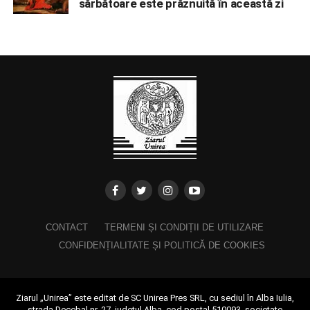
sărbătoare este prăznuită în această zi
CONTACT
TERMENI ȘI CONDIȚII DE UTILIZARE
CONFIDENȚIALITATE ȘI POLITICĂ DE COOKIES
Ziarul „Unirea” este editat de SC Unirea Pres SRL, cu sediul în Alba Iulia,
strada Decebal nr. 27, județul Alba, cod poștal 510093, societate