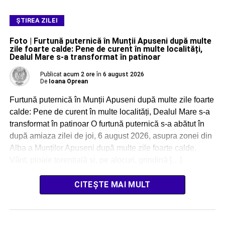
ŞTIREA ZILEI
Foto | Furtună puternică în Munții Apuseni după multe
zile foarte calde: Pene de curent în multe localități,
Dealul Mare s-a transformat în patinoar
Publicat
acum 2 ore
în
6 august 2026
De
Ioana Oprean
Furtună puternică în Munții Apuseni după multe zile foarte
calde: Pene de curent în multe localități, Dealul Mare s-a
transformat în patinoar O furtună puternică s-a abătut în
după amiaza zilei de joi, 6 august 2026, asupra zonei din
Alba a Munților Apuseni după multe zile foarte calde.
Vânt, ploaie torențială și, pe alocuri, grindină […]
CITEȘTE MAI MULT