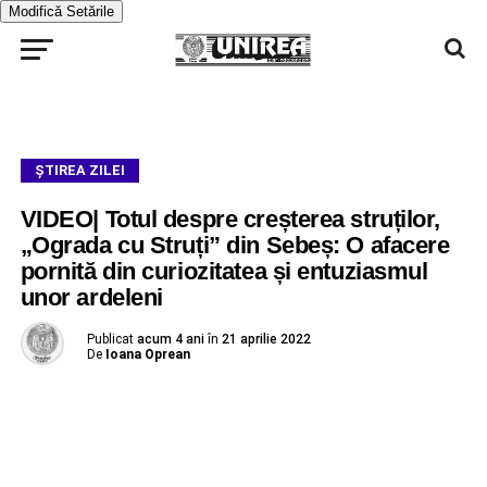
Modifică Setările
ŞTIREA ZILEI
VIDEO| Totul despre creșterea struților,
„Ograda cu Struți” din Sebeș: O afacere
pornită din curiozitatea și entuziasmul
unor ardeleni
Publicat
acum 4 ani
în
21 aprilie 2022
De
Ioana Oprean