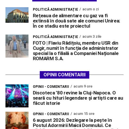
acum o zi
POLITICĂ ADMINISTRAȚIE
Rețeaua de alimentare cu gaz va fi
extinsă în două sate ale comunei Unirea:
În ce stadiu este proiectul
acum 3 zile
POLITICĂ ADMINISTRAȚIE
FOTO | Flaviu Rădițoiu, membru USR din
Cugir, numit în funcția de administrator
special la o filială a Companiei Naționale
ROMARM S.A.
OPINII COMENTARII
acum 9 ore
OPINII - COMENTARII
Discoteca ’80 revine la Cluj-Napoca. O
seară cu hituri legendare și artiști care au
făcut istorie
acum 15 ore
OPINII - COMENTARII
6 august 2026: Dezlegare la pește în
Postul Adormirii Maicii Domnului. Ce