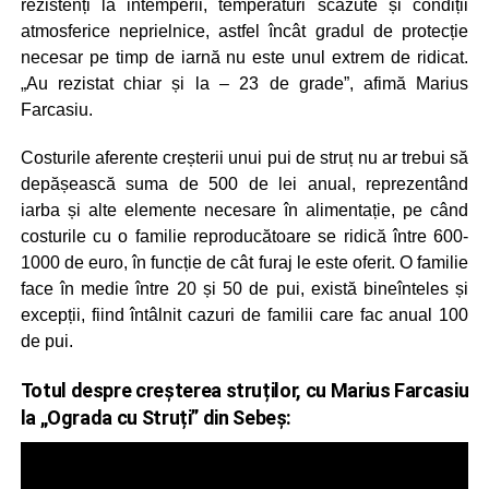
rezistenți la intemperii, temperaturi scăzute și condiții
atmosferice neprielnice, astfel încât gradul de protecție
necesar pe timp de iarnă nu este unul extrem de ridicat.
„Au rezistat chiar și la – 23 de grade”, afimă Marius
Farcasiu.
Costurile aferente creșterii unui pui de struț nu ar trebui să
depășească suma de 500 de lei anual, reprezentând
iarba și alte elemente necesare în alimentație, pe când
costurile cu o familie reproducătoare se ridică între 600-
1000 de euro, în funcție de cât furaj le este oferit. O familie
face în medie între 20 și 50 de pui, există bineînteles și
excepții, fiind întâlnit cazuri de familii care fac anual 100
de pui.
Totul despre creșterea struților, cu Marius Farcasiu
la „Ograda cu Struți” din Sebeș: