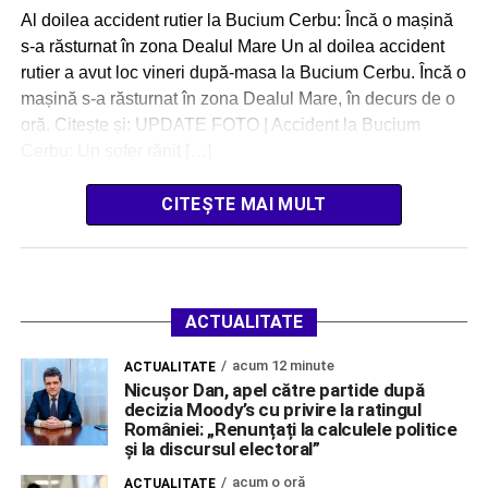
Al doilea accident rutier la Bucium Cerbu: Încă o mașină
s-a răsturnat în zona Dealul Mare Un al doilea accident
rutier a avut loc vineri după-masa la Bucium Cerbu. Încă o
mașină s-a răsturnat în zona Dealul Mare, în decurs de o
oră. Citește și: UPDATE FOTO | Accident la Bucium
Cerbu: Un șofer rănit […]
CITEȘTE MAI MULT
ACTUALITATE
acum 12 minute
ACTUALITATE
Nicușor Dan, apel către partide după
decizia Moody’s cu privire la ratingul
României: „Renunțați la calculele politice
și la discursul electoral”
acum o oră
ACTUALITATE