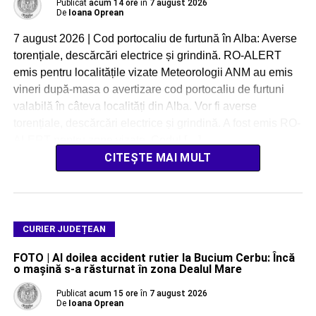
Publicat
acum 14 ore
în
7 august 2026
De
Ioana Oprean
7 august 2026 | Cod portocaliu de furtună în Alba: Averse
torențiale, descărcări electrice și grindină. RO-ALERT
emis pentru localitățile vizate Meteorologii ANM au emis
vineri după-masa o avertizare cod portocaliu de furtuni
valabilă în câteva localități din Alba. Vor fi averse
torențiale, descărcări electrice și grindină. A fost emis RO-
ALERT pentru zone vizate. Codul […]
CITEȘTE MAI MULT
CURIER JUDEȚEAN
FOTO | Al doilea accident rutier la Bucium Cerbu: Încă
o mașină s-a răsturnat în zona Dealul Mare
Publicat
acum 15 ore
în
7 august 2026
De
Ioana Oprean