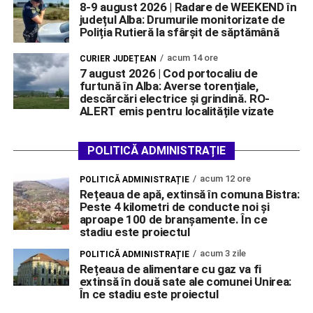
8-9 august 2026 | Radare de WEEKEND în
județul Alba: Drumurile monitorizate de
Poliția Rutieră la sfârșit de săptămână
acum 14 ore
CURIER JUDEȚEAN
7 august 2026 | Cod portocaliu de
furtună în Alba: Averse torențiale,
descărcări electrice și grindină. RO-
ALERT emis pentru localitățile vizate
POLITICĂ ADMINISTRAȚIE
acum 12 ore
POLITICĂ ADMINISTRAȚIE
Rețeaua de apă, extinsă în comuna Bistra:
Peste 4 kilometri de conducte noi și
aproape 100 de branșamente. În ce
stadiu este proiectul
acum 3 zile
POLITICĂ ADMINISTRAȚIE
Rețeaua de alimentare cu gaz va fi
extinsă în două sate ale comunei Unirea:
În ce stadiu este proiectul