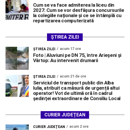
Cum se va face admiterea la liceu din
2027: Cum se vor desfășura concursurile
la colegiile naționale și ce se întâmplă cu
repartizarea computerizată
ȘTIREA ZILEI
acum 17 ore
ŞTIREA ZILEI
Foto | Aluviuni pe DN 75, între Arieșeni și
Vârtop: Au intervenit drumarii
acum 21 de ore
ŞTIREA ZILEI
Serviciul de transport public din Alba
Iulia, atribuit ca măsură de urgență altui
operator! Vot de ultimă oră în cadrul
ședinței extraordinare de Consiliu Local
CURIER JUDEȚEAN
acum 2 ore
CURIER JUDEȚEAN