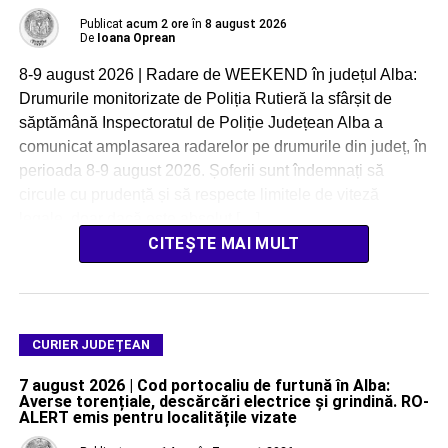
Publicat
acum 2 ore
în
8 august 2026
De
Ioana Oprean
8-9 august 2026 | Radare de WEEKEND în județul Alba:
Drumurile monitorizate de Poliția Rutieră la sfârșit de
săptămână Inspectoratul de Poliție Județean Alba a
comunicat amplasarea radarelor pe drumurile din județ, în
perioada 8-9 august 2026. Șoferii sunt îndemnați să
circule cu prudență și să respecte limitele de viteză
legale, doar dacă este absolut […]
CITEȘTE MAI MULT
CURIER JUDEȚEAN
7 august 2026 | Cod portocaliu de furtună în Alba:
Averse torențiale, descărcări electrice și grindină. RO-
ALERT emis pentru localitățile vizate