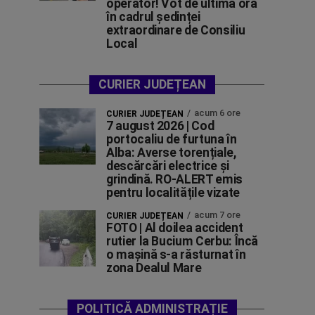
operator! Vot de ultimă oră
în cadrul ședinței
extraordinare de Consiliu
Local
CURIER JUDEȚEAN
acum 6 ore
CURIER JUDEȚEAN
7 august 2026 | Cod
portocaliu de furtuna în
Alba: Averse torențiale,
descărcări electrice și
grindină. RO-ALERT emis
pentru localitățile vizate
acum 7 ore
CURIER JUDEȚEAN
FOTO | Al doilea accident
rutier la Bucium Cerbu: Încă
o mașină s-a răsturnat în
zona Dealul Mare
POLITICĂ ADMINISTRAȚIE