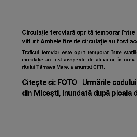
Circulație feroviară oprită temporar între
viituri: Ambele fire de circulație au fost a
Traficul feroviar este oprit temporar între sta
circulație au fost acoperite de aluviuni, în urma
râului Târnava Mare, a anunțat CFR.
Citește și:
FOTO | Urmările codului
din Micești, inundată după ploaia