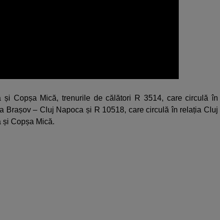
 și Copșa Mică, trenurile de călători R 3514, care circulă în
ia Brașov – Cluj Napoca și R 10518, care circulă în relația Cluj
ă și Copșa Mică.