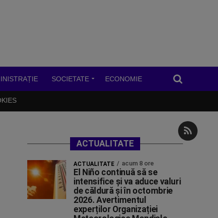
INISTRAȚIE
SOCIETATE
ECONOMIE
OKIES
ACTUALITATE
acum 8 ore
ACTUALITATE
El Niño continuă să se
intensifice și va aduce valuri
de căldură și în octombrie
2026. Avertimentul
experților Organizației