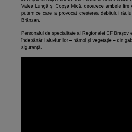
Valea Lungă și Copșa Mică, deoarece ambele fire de 
puternice care a provocat creșterea debitului râu
Brânzan.
Personalul de specialitate al Regionalei CF Brașov es
îndepărtării aluviunilor – nămol și vegetație – din gabari
siguranță.