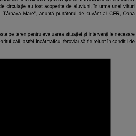
circulație au fost acoperite de aluviuni, în urma unei viituri
lui Târnava Mare”, anunță purtătorul de cuvânt al CFR, Oana
te pe teren pentru evaluarea situației și intervențiile necesare
tul căii, astfel încât traficul feroviar să fie reluat în condiții de