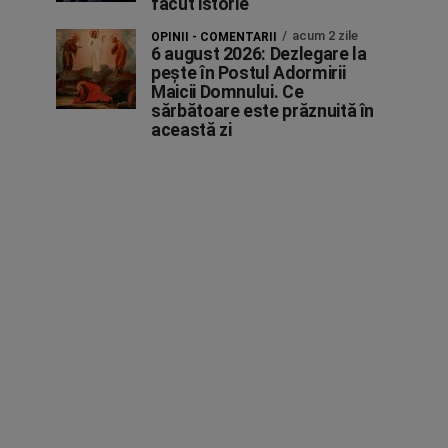
făcut istorie
acum 2 zile
OPINII - COMENTARII
6 august 2026: Dezlegare la
pește în Postul Adormirii
Maicii Domnului. Ce
sărbătoare este prăznuită în
această zi