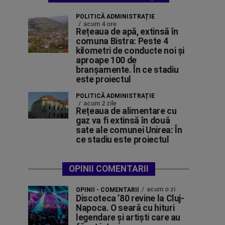
POLITICĂ ADMINISTRAȚIE
acum 4 ore
Rețeaua de apă, extinsă în
comuna Bistra: Peste 4
kilometri de conducte noi și
aproape 100 de
branșamente. În ce stadiu
este proiectul
POLITICĂ ADMINISTRAȚIE
acum 2 zile
Rețeaua de alimentare cu
gaz va fi extinsă în două
sate ale comunei Unirea: În
ce stadiu este proiectul
OPINII COMENTARII
acum o zi
OPINII - COMENTARII
Discoteca ’80 revine la Cluj-
Napoca. O seară cu hituri
legendare și artiști care au