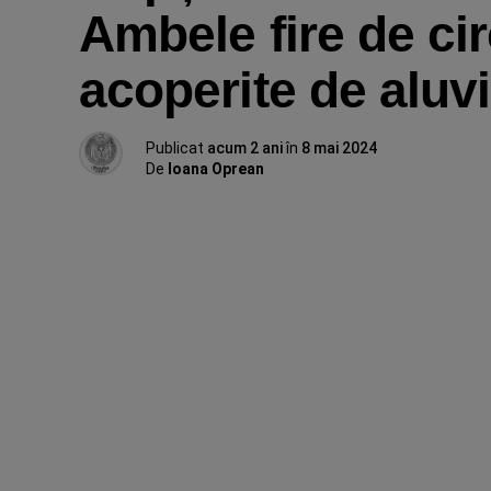
Ambele fire de cir
acoperite de aluv
Publicat
acum 2 ani
în
8 mai 2024
De
Ioana Oprean