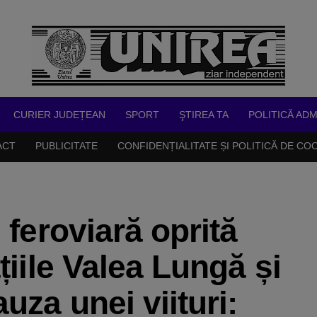
CURIER JUDEȚEAN
SPORT
ŞTIREA TA
POLITICĂ ADM
ACT
PUBLICITATE
CONFIDENȚIALITATE ȘI POLITICĂ DE CO
 feroviară oprită
țiile Valea Lungă și
uza unei viituri: