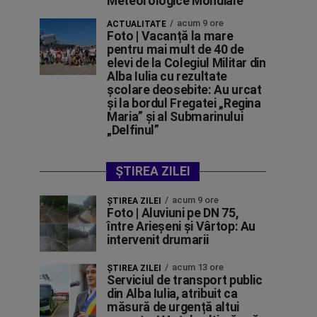
Meteorologice Mondiale
acum 9 ore
ACTUALITATE
Foto | Vacanță la mare
pentru mai mult de 40 de
elevi de la Colegiul Militar din
Alba Iulia cu rezultate
școlare deosebite: Au urcat
și la bordul Fregatei „Regina
Maria” și al Submarinului
„Delfinul”
ȘTIREA ZILEI
acum 9 ore
ŞTIREA ZILEI
Foto | Aluviuni pe DN 75,
între Arieșeni și Vârtop: Au
intervenit drumarii
acum 13 ore
ŞTIREA ZILEI
Serviciul de transport public
din Alba Iulia, atribuit ca
măsură de urgență altui