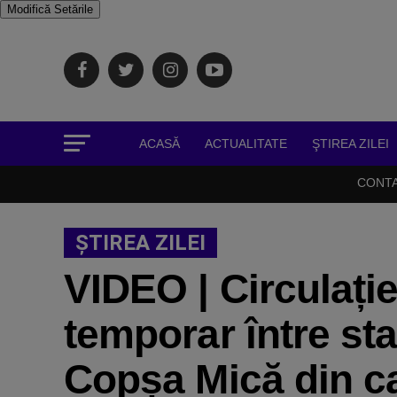
Modifică Setările
ACASĂ
ACTUALITATE
ŞTIREA ZILEI
CONT
ŞTIREA ZILEI
VIDEO | Circulație
temporar între sta
Copșa Mică din ca