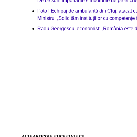
De ce sunt importante simbolurile de pe etiche
Foto | Echipaj de ambulanță din Cluj, atacat cu
Ministru: „Solicităm instituțiilor cu competenț
Radu Georgescu, economist: „România este dej
ALTE ARTICOLE ETICHETATE CU: