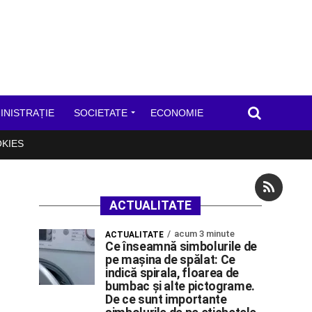
INISTRAȚIE
SOCIETATE
ECONOMIE
OKIES
ACTUALITATE
acum 3 minute
ACTUALITATE
Ce înseamnă simbolurile de
pe mașina de spălat: Ce
indică spirala, floarea de
bumbac și alte pictograme.
De ce sunt importante