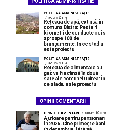
POLITICĂ ADMINISTRAȚIE
POLITICĂ ADMINISTRAȚIE
acum 2 zile
Rețeaua de apă, extinsă în
comuna Bistra: Peste 4
kilometri de conducte noi și
aproape 100 de
branșamente. În ce stadiu
este proiectul
POLITICĂ ADMINISTRAȚIE
acum 4 zile
Rețeaua de alimentare cu
gaz va fi extinsă în două
sate ale comunei Unirea: În
ce stadiu este proiectul
OPINII COMENTARII
acum 10 ore
OPINII - COMENTARII
Ajutoare pentru pensionari
în 2026. Cine primește bani
în decembrie, fără să