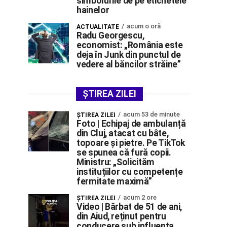
simbolurile de pe etichetele
hainelor
acum o oră
ACTUALITATE
Radu Georgescu,
economist: „România este
deja în Junk din punctul de
vedere al băncilor străine”
ȘTIREA ZILEI
acum 53 de minute
ŞTIREA ZILEI
Foto | Echipaj de ambulanță
din Cluj, atacat cu bâte,
topoare și pietre. Pe TikTok
se spunea că fură copii.
Ministru: „Solicităm
instituțiilor cu competențe
fermitate maximă”
acum 2 ore
ŞTIREA ZILEI
Video | Bărbat de 51 de ani,
din Aiud, reținut pentru
conducere sub influența