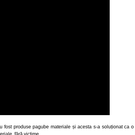
 au fost produse pagube materiale și acesta s-a soluționat ca o
iale, fără victime.