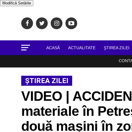
Modifică Setările
ACASĂ
ACTUALITATE
ŞTIREA ZILEI
CONT
ŞTIREA ZILEI
VIDEO | ACCIDEN
materiale în Petreș
două mașini în zon