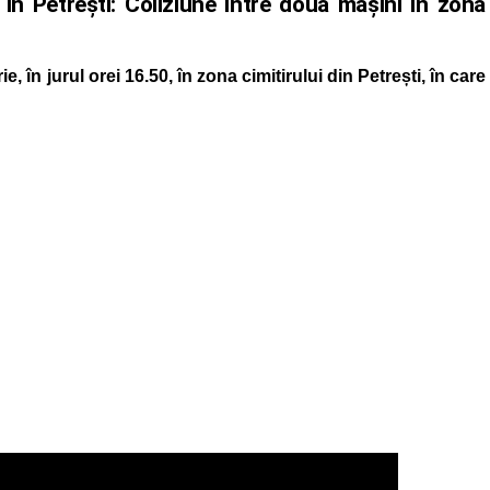
n Petrești: Coliziune între două mașini în zona
 în jurul orei 16.50, în zona cimitirului din Petrești, în care