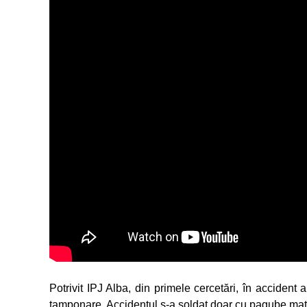
Potrivit IPJ Alba, din primele cercetări, în accident
tamponare. Accidentul s-a soldat doar cu pagube mater