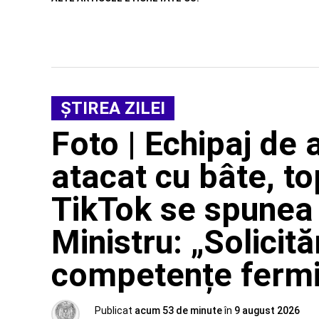
ŞTIREA ZILEI
Foto | Echipaj de 
atacat cu bâte, to
TikTok se spunea 
Ministru: „Solicită
competențe ferm
Publicat
acum 53 de minute
în
9 august 2026