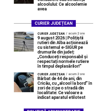
alcoolului: Ce alcoolemie
avea
CURIER JUDEȚEAN
acum 2 ore
CURIER JUDEȚEAN
9 august 2026 | Polițiștii
rutieri din Alba acționează
cu sistemul e-SIGUR pe
drumurile din județ:
„Conduceți responsabil și
respectați normele rutiere
în timpul deplasărilor!”
acum 2 ore
CURIER JUDEȚEAN
Bărbat de 44 de ani, din
Cricău, cu „alcool la bord” în
zori de zi pe o stradă din
localitate: Ce valoare a
indicat aparatul etilotest