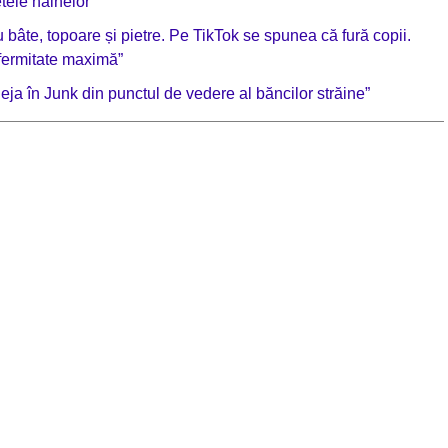
tele hainelor
 bâte, topoare și pietre. Pe TikTok se spunea că fură copii.
e fermitate maximă”
a în Junk din punctul de vedere al băncilor străine”