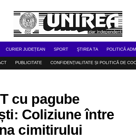
CURIER JUDEȚEAN
SPORT
ŞTIREA TA
POLITICĂ ADM
ACT
PUBLICITATE
CONFIDENȚIALITATE ȘI POLITICĂ DE CO
T cu pagube
ti: Coliziune între
a cimitirului