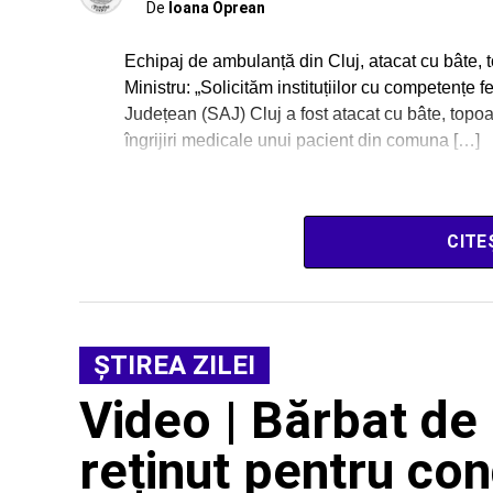
De
Ioana Oprean
Echipaj de ambulanță din Cluj, atacat cu bâte, t
Ministru: „Solicităm instituțiilor cu competențe
Județean (SAJ) Cluj a fost atacat cu bâte, topoa
îngrijiri medicale unui pacient din comuna […]
CITE
ŞTIREA ZILEI
Video | Bărbat de 
reținut pentru co