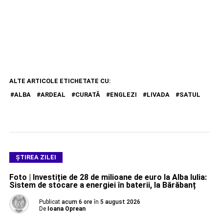
ALTE ARTICOLE ETICHETATE CU:
ALBA
ARDEAL
CURATĂ
ENGLEZI
LIVADA
SATUL
ŞTIREA ZILEI
Foto | Investiție de 28 de milioane de euro la Alba Iulia:
Sistem de stocare a energiei în baterii, la Bărăbanț
Publicat
acum 6 ore
în
5 august 2026
De
Ioana Oprean