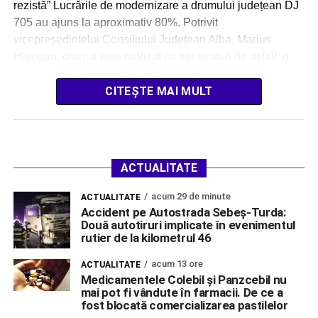
rezistă” Lucrările de modernizare a drumului județean DJ
705 au ajuns la aproximativ 80%. Potrivit
vicepreședintelui Consiliului Județean Alba, Marius
Hațegan, drumul este realizat cu trei straturi de asfalt, o
soluție aleasă din cauza […]
CITEȘTE MAI MULT
ACTUALITATE
acum 29 de minute
ACTUALITATE
Accident pe Autostrada Sebeș-Turda:
Două autotiruri implicate în evenimentul
rutier de la kilometrul 46
acum 13 ore
ACTUALITATE
Medicamentele Colebil și Panzcebil nu
mai pot fi vândute în farmacii. De ce a
fost blocată comercializarea pastilelor