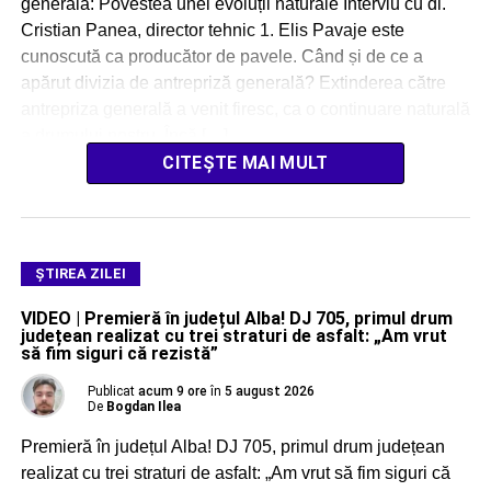
generală: Povestea unei evoluții naturale Interviu cu dl.
Cristian Panea, director tehnic 1. Elis Pavaje este
cunoscută ca producător de pavele. Când și de ce a
apărut divizia de antrepriză generală? Extinderea către
antrepriza generală a venit firesc, ca o continuare naturală
a drumului nostru. Încă […]
CITEȘTE MAI MULT
ŞTIREA ZILEI
VIDEO | Premieră în județul Alba! DJ 705, primul drum
județean realizat cu trei straturi de asfalt: „Am vrut
să fim siguri că rezistă”
Publicat
acum 9 ore
în
5 august 2026
De
Bogdan Ilea
Premieră în județul Alba! DJ 705, primul drum județean
realizat cu trei straturi de asfalt: „Am vrut să fim siguri că