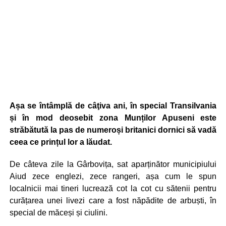
Așa se întâmplă de câţiva ani, în special Transilvania
și în mod deosebit zona Munților Apuseni este
străbătută la pas de numeroși britanici dornici să vadă
ceea ce prințul lor a lăudat.
De câteva zile la Gârbovița, sat aparținător municipiului
Aiud zece englezi, zece rangeri, așa cum le spun
localnicii mai tineri lucrează cot la cot cu sătenii pentru
curățarea unei livezi care a fost năpădite de arbuști, în
special de măceși și ciulini.