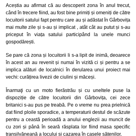
Aceștia au afirmat că au descoperit zona în anul trecut,
când în trecere fiind, au fost bine primiți și omeniți de către
locuitorii satului fapt pentru care au și adăstat în Gârbovița
mai multe zile și s-au și implicat , atât cât au putut și s-au
priceput în viața satului participând la unele munci
gospodărești.
Se pare că zona și locuitorii li s-a lipit de inimă, deoarece
în acest an au revenit și numai în vizită ci și pentru a se
implica alături de localnici în derularea unui proiect mai
vechi: curățirea livezii de ciulini și măceși.
Înarmaţi cu un moto fierăstrău și cu uneltele puse la
dispoziție de către locuitorii din Gârbovița, cei zece
britanici s-au pus pe treabă. Pe o vreme nu prea prielnică
dat fiind ploile sporadice, a temperaturii destul de scăzute
pentru a ceastă perioadă a anului englezii au muncit de
cu zori și până în seară răsplata lor fiind masa specific
transilvăneană a locului și cazarea în casele sătenilor.