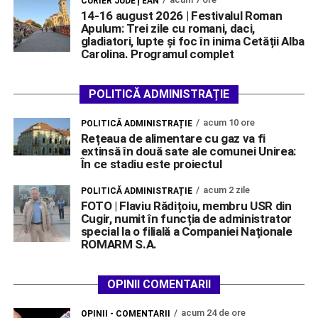
CURIER JUDEȚEAN
14-16 august 2026 | Festivalul Roman
Apulum: Trei zile cu romani, daci,
gladiatori, lupte și foc în inima Cetății Alba
Carolina. Programul complet
POLITICĂ ADMINISTRAȚIE
acum 10 ore
POLITICĂ ADMINISTRAȚIE
Rețeaua de alimentare cu gaz va fi
extinsă în două sate ale comunei Unirea:
În ce stadiu este proiectul
acum 2 zile
POLITICĂ ADMINISTRAȚIE
FOTO | Flaviu Rădițoiu, membru USR din
Cugir, numit în funcția de administrator
special la o filială a Companiei Naționale
ROMARM S.A.
OPINII COMENTARII
acum 24 de ore
OPINII - COMENTARII