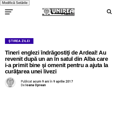
Modifică Setările
ŞTIREA ZILEI
Tineri englezi îndrăgostiţi de Ardeal! Au
revenit după un an în satul din Alba care
i-a primit bine şi omenit pentru a ajuta la
curăţarea unei livezi
Publicat
acum 9 ani
în
9 aprilie 2017
De
Ioana Oprean