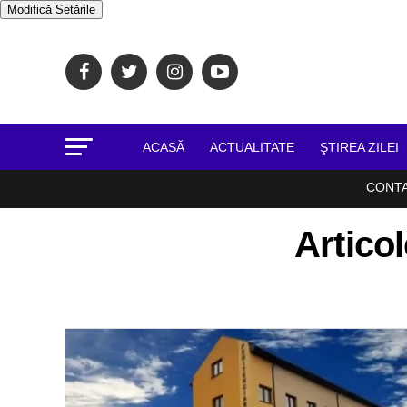
Modifică Setările
ACASĂ
ACTUALITATE
ŞTIREA ZILEI
CONT
Articol