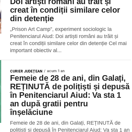
Doi artiști români au trăit și
creat în condiții similare celor
din detenție
„Prison Art Camp”, experiment sociologic la
Penitenciarul Aiud: Doi artiști români au trăit și
creat în condiții similare celor din detenție Cel mai
important obiectiv al...
acum 1 an
CURIER JUDEȚEAN
Femeie de 28 de ani, din Galați,
REȚINUTĂ de polițiști și depusă
în Penitenciarul Aiud: Va sta 1
an după gratii pentru
înșelăciune
Femeie de 28 de ani, din Galați, REȚINUTĂ de
polițiști și depusă în Penitenciarul Aiud: Va sta 1 an