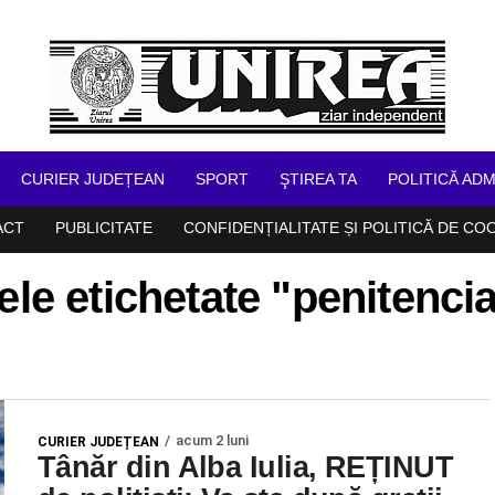
CURIER JUDEȚEAN
SPORT
ŞTIREA TA
POLITICĂ ADM
ACT
PUBLICITATE
CONFIDENȚIALITATE ȘI POLITICĂ DE CO
ele etichetate "penitenci
acum 2 luni
CURIER JUDEȚEAN
Tânăr din Alba Iulia, REȚINUT