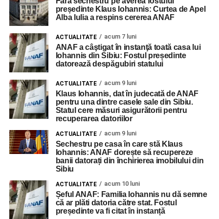
Fără sechestru pe averea fostului
președinte Klaus Iohannis: Curtea de Apel
Alba Iulia a respins cererea ANAF
acum 7 luni
ACTUALITATE
ANAF a câştigat în instanţă toată casa lui
Iohannis din Sibiu: Fostul președinte
datorează despăgubiri statului
acum 9 luni
ACTUALITATE
Klaus Iohannis, dat în judecată de ANAF
pentru una dintre casele sale din Sibiu.
Statul cere măsuri asigurătorii pentru
recuperarea datoriilor
acum 9 luni
ACTUALITATE
Sechestru pe casa în care stă Klaus
Iohannis: ANAF dorește să recupereze
banii datorați din închirierea imobilului din
Sibiu
acum 10 luni
ACTUALITATE
Șeful ANAF: Familia Iohannis nu dă semne
că ar plăti datoria către stat. Fostul
președinte va fi citat în instanță