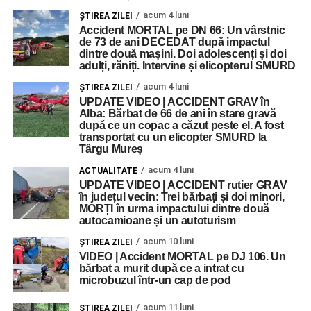
acum 4 luni
ŞTIREA ZILEI
Accident MORTAL pe DN 66: Un vârstnic
de 73 de ani DECEDAT după impactul
dintre două mașini. Doi adolescenți și doi
adulți, răniți. Intervine și elicopterul SMURD
acum 4 luni
ŞTIREA ZILEI
UPDATE VIDEO | ACCIDENT GRAV în
Alba: Bărbat de 66 de ani în stare gravă
după ce un copac a căzut peste el. A fost
transportat cu un elicopter SMURD la
Târgu Mureș
acum 4 luni
ACTUALITATE
UPDATE VIDEO | ACCIDENT rutier GRAV
în județul vecin: Trei bărbați și doi minori,
MORȚI în urma impactului dintre două
autocamioane și un autoturism
acum 10 luni
ŞTIREA ZILEI
VIDEO | Accident MORTAL pe DJ 106. Un
bărbat a murit după ce a intrat cu
microbuzul într-un cap de pod
acum 11 luni
ŞTIREA ZILEI