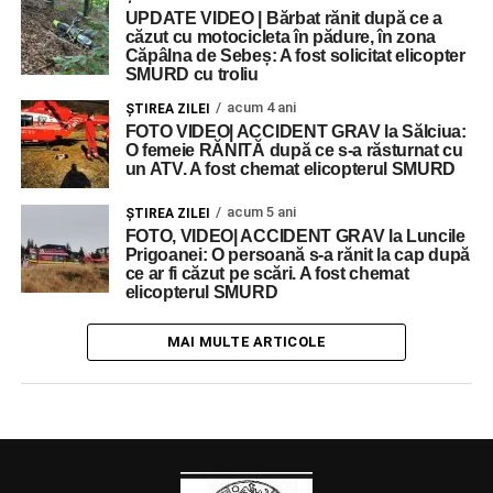
UPDATE VIDEO | Bărbat rănit după ce a
căzut cu motocicleta în pădure, în zona
Căpâlna de Sebeș: A fost solicitat elicopter
SMURD cu troliu
acum 4 ani
ŞTIREA ZILEI
FOTO VIDEO| ACCIDENT GRAV la Sălciua:
O femeie RĂNITĂ după ce s-a răsturnat cu
un ATV. A fost chemat elicopterul SMURD
acum 5 ani
ŞTIREA ZILEI
FOTO, VIDEO| ACCIDENT GRAV la Luncile
Prigoanei: O persoană s-a rănit la cap după
ce ar fi căzut pe scări. A fost chemat
elicopterul SMURD
MAI MULTE ARTICOLE