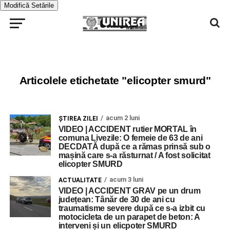
Modifică Setările
Articolele etichetate "elicopter smurd"
acum 2 luni
ŞTIREA ZILEI
VIDEO | ACCIDENT rutier MORTAL în
comuna Livezile: O femeie de 63 de ani
DECDATĂ după ce a rămas prinsă sub o
mașină care s-a răsturnat / A fost solicitat
elicopter SMURD
acum 3 luni
ACTUALITATE
VIDEO | ACCIDENT GRAV pe un drum
județean: Tânăr de 30 de ani cu
traumatisme severe după ce s-a izbit cu
motocicleta de un parapet de beton: A
interveni și un elicpoter SMURD