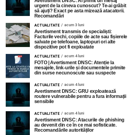
Avertisment DNSC: Ai primit un mesaj
urgent de la cineva cunoscut? Te-ai grăbit
să ajuți? Exact pe asta mizează atacatorii.
Recomandări
acum 3 luni
ACTUALITATE
Avertisment transmis de specialiști:
Facturile vechi, copiile de acte sau fișierele
salvate pe telefoane, laptopuri ori alte
dispozitive pot fi exploatate
acum 4 luni
ACTUALITATE
FOTO | Avertisment DNSC: Atenție la
mesajele, link-urile și documentele primite
din surse necunoscute sau suspecte
acum 4 luni
ACTUALITATE
Avertisment DNSC: GRU exploatează
routere vulnerabile pentru a fura informații
sensibile
acum 4 luni
ACTUALITATE
Avertisment DNSC: Atacurile de phishing
au devenit din ce în ce mai sofisticate.
Recomandările autorităților