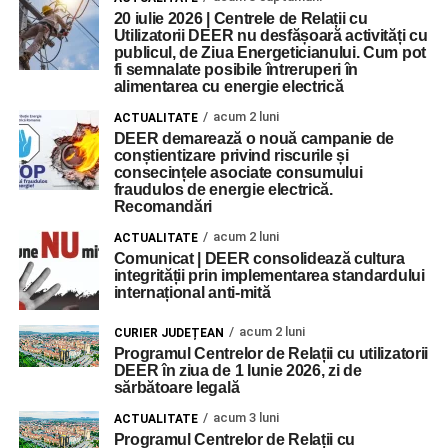
20 iulie 2026 | Centrele de Relații cu
Utilizatorii DEER nu desfășoară activități cu
publicul, de Ziua Energeticianului. Cum pot
fi semnalate posibile întreruperi în
alimentarea cu energie electrică
acum 2 luni
ACTUALITATE
DEER demarează o nouă campanie de
conștientizare privind riscurile și
consecințele asociate consumului
fraudulos de energie electrică.
Recomandări
acum 2 luni
ACTUALITATE
Comunicat | DEER consolidează cultura
integrității prin implementarea standardului
internațional anti-mită
acum 2 luni
CURIER JUDEȚEAN
Programul Centrelor de Relații cu utilizatorii
DEER în ziua de 1 Iunie 2026, zi de
sărbătoare legală
acum 3 luni
ACTUALITATE
Programul Centrelor de Relații cu