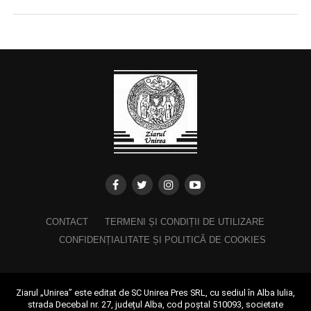
CONTACT
TERMENI ȘI CONDIȚII DE UTILIZARE
CONFIDENȚIALITATE ȘI POLITICĂ DE COOKIES
Ziarul „Unirea” este editat de SC Unirea Pres SRL, cu sediul în Alba Iulia,
strada Decebal nr. 27, județul Alba, cod poștal 510093, societate