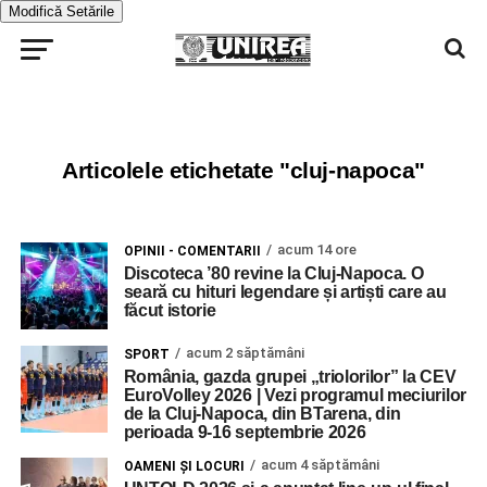
Modifică Setările
Articolele etichetate "cluj-napoca"
acum 14 ore
OPINII - COMENTARII
Discoteca ’80 revine la Cluj-Napoca. O
seară cu hituri legendare și artiști care au
făcut istorie
acum 2 săptămâni
SPORT
România, gazda grupei „triolorilor” la CEV
EuroVolley 2026 | Vezi programul meciurilor
de la Cluj-Napoca, din BTarena, din
perioada 9-16 septembrie 2026
acum 4 săptămâni
OAMENI ŞI LOCURI