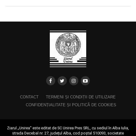
CONTACT
TERMENI ȘI CONDIȚII DE UTILIZARE
CONFIDENȚIALITATE ȘI POLITICĂ DE COOKIES
Ziarul „Unirea” este editat de SC Unirea Pres SRL, cu sediul în Alba Iulia,
strada Decebal nr. 27, județul Alba, cod poștal 510093, societate