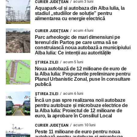
acum 3 luni
CURIER JUDEȚEAN
Aquapark-ul și autobaza din Alba Iulia, la
stadiul „studiilor de soluție” pentru
alimentarea cu energie electrică
acum 4 luni
CURIER JUDEȚEAN
Parc arheologic de mari dimensiuni pe
terenul din Partoș pe care urma să se
construiască noua autobază a municipiului
Alba Iulia: Ce intenții au autoritățile
acum 5 luni
ŞTIREA ZILEI
Noua autobază de 12 milioane de euro de
la Alba Iulia: Propunerile preliminare pentru
Planul Urbanistic Zonal, puse în consultare
publică
acum 6 luni
ŞTIREA ZILEI
Încă un pas spre realizarea noii autobaze
pentru autobuze și microbuze electrice de
la Alba Iulia: Proiectul de 12 milioane de
euro, la aprobare în Consiliul Local
acum 10 luni
CURIER JUDEȚEAN
Peste 11 milioane de euro pentru noua
autobază pentru autobuze și microbuze