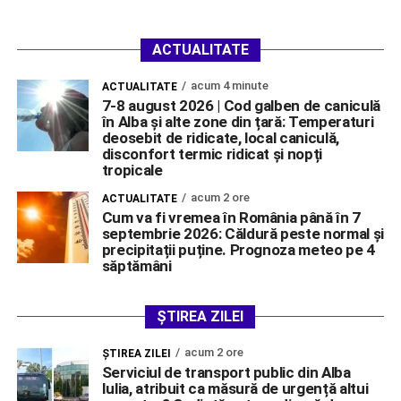
ACTUALITATE
acum 4 minute
ACTUALITATE
7-8 august 2026 | Cod galben de caniculă
în Alba și alte zone din țară: Temperaturi
deosebit de ridicate, local caniculă,
disconfort termic ridicat și nopți
tropicale
acum 2 ore
ACTUALITATE
Cum va fi vremea în România până în 7
septembrie 2026: Căldură peste normal și
precipitații puține. Prognoza meteo pe 4
săptămâni
ȘTIREA ZILEI
acum 2 ore
ŞTIREA ZILEI
Serviciul de transport public din Alba
Iulia, atribuit ca măsură de urgență altui