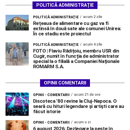
POLITICĂ ADMINISTRAȚIE
acum 2 zile
POLITICĂ ADMINISTRAȚIE
Rețeaua de alimentare cu gaz va fi
extinsă în două sate ale comunei Unirea:
În ce stadiu este proiectul
acum 4 zile
POLITICĂ ADMINISTRAȚIE
FOTO | Flaviu Rădițoiu, membru USR din
Cugir, numit în funcția de administrator
special la o filială a Companiei Naționale
ROMARM S.A.
OPINII COMENTARII
acum 21 de ore
OPINII - COMENTARII
Discoteca ’80 revine la Cluj-Napoca. O
seară cu hituri legendare și artiști care au
făcut istorie
acum o zi
OPINII - COMENTARII
6 august 2026: Dezlegare la pește în