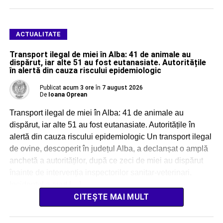
ACTUALITATE
Transport ilegal de miei în Alba: 41 de animale au
dispărut, iar alte 51 au fost eutanasiate. Autoritățile
în alertă din cauza riscului epidemiologic
Publicat
acum 3 ore
în
7 august 2026
De
Ioana Oprean
Transport ilegal de miei în Alba: 41 de animale au
dispărut, iar alte 51 au fost eutanasiate. Autoritățile în
alertă din cauza riscului epidemiologic Un transport ilegal
de ovine, descoperit în județul Alba, a declanșat o amplă
anchetă a autorităților, după ce zeci de miei au dispărut
înainte de intervenția inspectorilor sanitar-veterinari.
Incidentul a avut […]
CITEȘTE MAI MULT