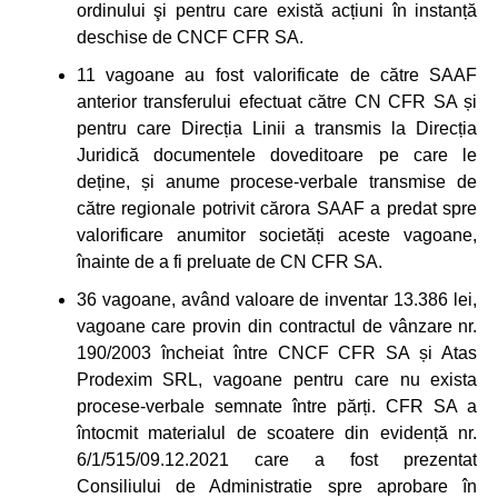
ordinului şi pentru care există acțiuni în instanță
deschise de CNCF CFR SA.
11 vagoane au fost valorificate de către SAAF
anterior transferului efectuat către CN CFR SA și
pentru care Direcția Linii a transmis la Direcția
Juridică documentele doveditoare pe care le
deține, și anume procese-verbale transmise de
către regionale potrivit cărora SAAF a predat spre
valorificare anumitor societăți aceste vagoane,
înainte de a fi preluate de CN CFR SA.
36 vagoane, având valoare de inventar 13.386 lei,
vagoane care provin din contractul de vânzare nr.
190/2003 încheiat între CNCF CFR SA și Atas
Prodexim SRL, vagoane pentru care nu exista
procese-verbale semnate între părți. CFR SA a
întocmit materialul de scoatere din evidență nr.
6/1/515/09.12.2021 care a fost prezentat
Consiliului de Administratie spre aprobare în