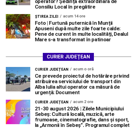
operator? Ședință extraordinară de
Consiliu Local în pregătire
acum 14 ore
ŞTIREA ZILEI
Foto | Furtună puternică în Munții
Apuseni după multe zile foarte calde:
Pene de curent în multe localități, Dealul
Mare s-a transformat în patinoar
CURIER JUDEȚEAN
acum o oră
CURIER JUDEȚEAN
Ce prevede proiectul de hotărâre privind
atribuirea serviciului de transport din
Alba Iulia altui operator ca măsură de
urgență: Document
acum 2 ore
CURIER JUDEȚEAN
21-30 august 2026 | Zilele Municipiului
Sebeș: Cultură locală, muzică, arte
frumoase, cinematografie, dans și sport,
la „Armonii în Sebeș”. Programul complet