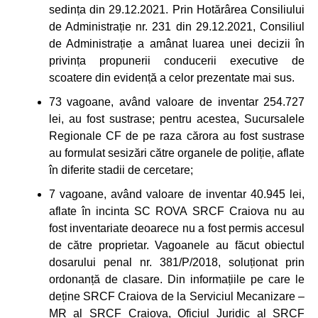
sedința din 29.12.2021. Prin Hotărârea Consiliului
de Administrație nr. 231 din 29.12.2021, Consiliul
de Administrație a amânat luarea unei decizii în
privința propunerii conducerii executive de
scoatere din evidență a celor prezentate mai sus.
73 vagoane, având valoare de inventar 254.727
lei, au fost sustrase; pentru acestea, Sucursalele
Regionale CF de pe raza cărora au fost sustrase
au formulat sesizări către organele de poliție, aflate
în diferite stadii de cercetare;
7 vagoane, având valoare de inventar 40.945 lei,
aflate în incinta SC ROVA SRCF Craiova nu au
fost inventariate deoarece nu a fost permis accesul
de către proprietar. Vagoanele au făcut obiectul
dosarului penal nr. 381/P/2018, soluționat prin
ordonanță de clasare. Din informațiile pe care le
deține SRCF Craiova de la Serviciul Mecanizare –
MR al SRCF Craiova, Oficiul Juridic al SRCF