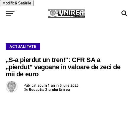
Modifică Setările
ACTUALITATE
„S-a pierdut un tren!”: CFR SA a
„pierdut” vagoane în valoare de zeci de
mii de euro
Publicat
acum 1 an
în
5 iulie 2025
De
Redactia Ziarului Unirea