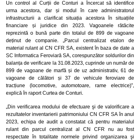
Un control al Curții de Conturi a încercat să identifice
urma acestora, dar și modul în care administratorul
infrastructurii a clarificat situația acestora în situațiile
financiare și juridice din 2023. Vagoanele rătăcite
reprezintă o bună parte din totalul de 899 de vagoane
deținut de companie. „Parcul centralizat etalon de
material rulant al CN CFR SA, existent în baza de date a
SC Informatica Feroviară SA, corespunzător soldurilor din
balanța de verificare la 31.08.2023, cuprinde un număr de
899 de vagoane de marfă și de uz administrativ, 61 de
vagoane de călători și 37 de vehicule feroviare de
tracțiune (locomotive, automotoare, rame electrice)”,
explică în raport Curtea de Conturi.
„Din verificarea modului de efectuare şi de valorificare a
rezultatelor inventarierii patrimoniului CN CFR SA în anul
2023, echipa de audit a constatat că pentru materialul
rulant din parcul centralizat al CN CFR nu au fost
respectate în totalitate normele privind organizarea şi