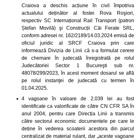
Craiova a deschis acțiune în civil împotriva
actualului deținător al fostei Rova Roşiori,
respectiv SC Internațional Rail Transport (patron
Ștefan Movilă) şi Construcții Căi Ferate SRL,
conform adresei nr. 162/2189/14.03.2024 emisă de
oficiul juridic al SRCF Craiova prin care
informează Divizia de Linii că s-a formulat cerere
de chemare în judecată înregistrată pe rolul
Judecătoriei Sector 1 Bucureşti sub nr.
48078/299/2023, în acest moment dosarul se află
pe rolul instanţei de judecată cu termen în
01.04.2025.
4 vagoane în valoare de 2.039 lei au fost
identificate ca valorificate de către CN CFR SA în
anul 2004, pentru care Direcția Linii a transmis
către sectorul economic documentele pe care le
deține în vederea scoaterii acestora din parcul
centralizat de material rulant, dar „aceste vagoane