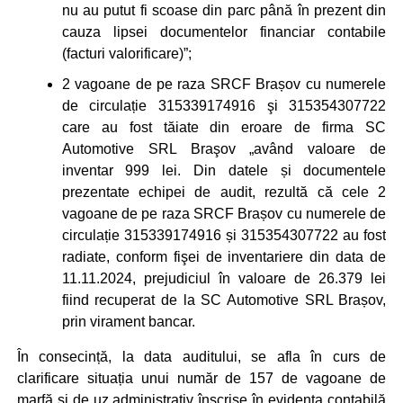
nu au putut fi scoase din parc până în prezent din
cauza lipsei documentelor financiar contabile
(facturi valorificare)”;
2 vagoane de pe raza SRCF Brașov cu numerele
de circulație 315339174916 şi 315354307722
care au fost tăiate din eroare de firma SC
Automotive SRL Braşov „având valoare de
inventar 999 lei. Din datele și documentele
prezentate echipei de audit, rezultă că cele 2
vagoane de pe raza SRCF Brașov cu numerele de
circulație 315339174916 și 315354307722 au fost
radiate, conform fişei de inventariere din data de
11.11.2024, prejudiciul în valoare de 26.379 lei
fiind recuperat de la SC Automotive SRL Brașov,
prin virament bancar.
În consecință, la data auditului, se afla în curs de
clarificare situația unui număr de 157 de vagoane de
marfă și de uz administrativ înscrise în evidența contabilă