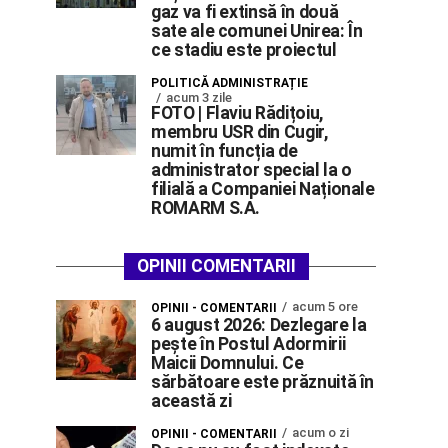
gaz va fi extinsă în două
sate ale comunei Unirea: În
ce stadiu este proiectul
POLITICĂ ADMINISTRAȚIE
acum 3 zile
FOTO | Flaviu Rădițoiu,
membru USR din Cugir,
numit în funcția de
administrator special la o
filială a Companiei Naționale
ROMARM S.A.
OPINII COMENTARII
acum 5 ore
OPINII - COMENTARII
6 august 2026: Dezlegare la
pește în Postul Adormirii
Maicii Domnului. Ce
sărbătoare este prăznuită în
această zi
acum o zi
OPINII - COMENTARII