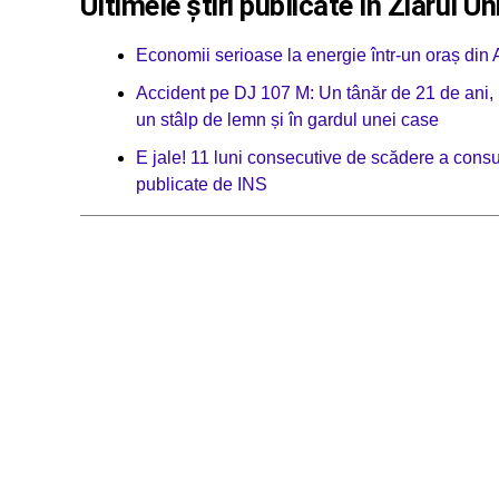
Ultimele știri publicate în Ziarul Un
Economii serioase la energie într-un oraș din A
Accident pe DJ 107 M: Un tânăr de 21 de ani, ,,
un stâlp de lemn și în gardul unei case
E jale! 11 luni consecutive de scădere a consu
publicate de INS