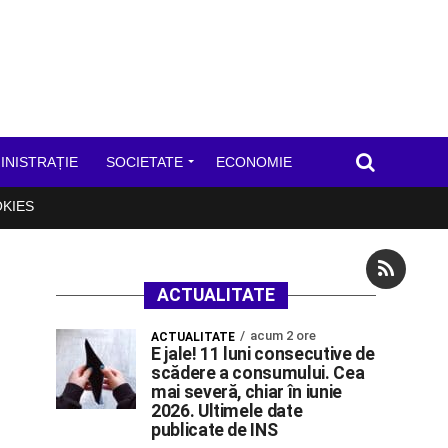
INISTRAȚIE
SOCIETATE
ECONOMIE
OKIES
ACTUALITATE
acum 2 ore
ACTUALITATE
E jale! 11 luni consecutive de
scădere a consumului. Cea
mai severă, chiar în iunie
2026. Ultimele date
publicate de INS