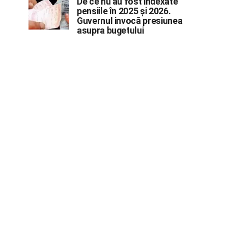
De ce nu au fost indexate
pensiile în 2025 și 2026.
Guvernul invocă presiunea
asupra bugetului