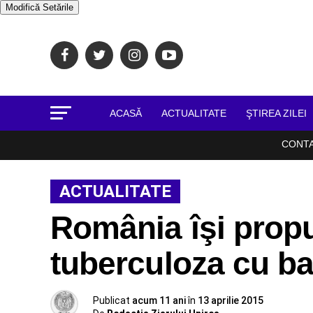
Modifică Setările
ACASĂ
ACTUALITATE
ŞTIREA ZILEI
CONT
ACTUALITATE
România îşi prop
tuberculoza cu ba
Publicat
acum 11 ani
în
13 aprilie 2015