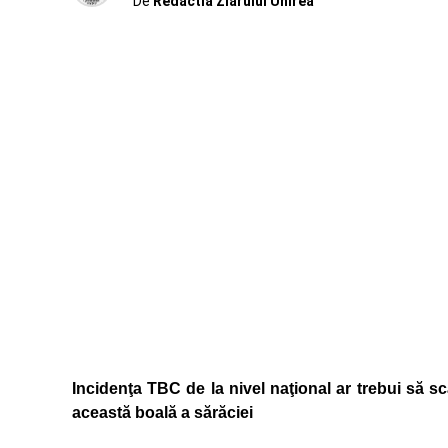
De
Redactia Ziarului Unirea
Incidenţa TBC de la nivel naţional ar trebui să s
această boală a sărăciei