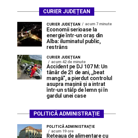
CURIER JUDEȚEAN
acum 7 minute
CURIER JUDEȚEAN
Economii serioase la
energie într-un oraș din
Alba: iluminatul public,
restrâns
CURIER JUDEȚEAN
acum 42 de minute
Accident pe DJ 107 M: Un
tânăr de 21 de ani, ,,beat
mangă”, a pierdut controlul
asupra mașinii și a intrat
într-un stâlp de lemn și în
gardul unei case
POLITICĂ ADMINISTRAȚIE
POLITICĂ ADMINISTRAȚIE
acum 19 ore
Rețeaua de alimentare cu