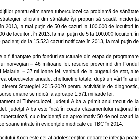
ndiţiilor pentru eliminarea tuberculozei ca problemă de sănătate
rategiei, oficialii din sănătate îşi propun să scadă incidenţa
 în 2013, la mai puţin de 50 de cazuri la 100.000 de locuitori în
de locuitori, în 2013, la mai puţin de 5 la 100.000 locuitori, în
pacienţi de la 15.523 cazuri notificate în 2013, la mai puţin de
 a fi finanţate prin fonduri structurale din etapa de programare
lui norvegian – 46 milioane lei, resurse provenind din Fondul
alariei – 37 milioane lei, venituri de la bugetul de stat, alte
ea obiectivelor anuale, cheltuielile totale, după un vârf în anul
aferent Strategiei 2015-2020 pentru activităţile de diagnostic,
esurse umane se ridică la aproape 1,571 miliarde lei.
ment al Tuberculozei, judeţul Alba a primit anul trecut de la
fel, judeţul Alba este încă în coada clasamentului naţional în
 tuberculoză, cu o incidenţă de aproximativ 50 de noi cazuri la
 persoane intrate în evidenţele medicale cu TBC în 2014.
acilului Koch este cel al adolescenţilor, deoarece infecţia poate