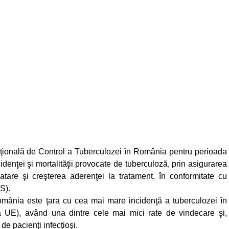
aţională de Control a Tuberculozei în România pentru perioada
enţei şi mortalităţii provocate de tuberculoză, prin asigurarea
tratare şi creşterea aderenţei la tratament, în conformitate cu
S).
 România este ţara cu cea mai mare incidenţă a tuberculozei în
 UE), având una dintre cele mai mici rate de vindecare şi,
de pacienţi infecţioşi.