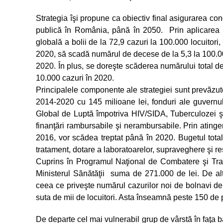
Strategia îşi propune ca obiectiv final asigurarea co
publică în România, până în 2050. Prin aplicarea st
globală a bolii de la 72,9 cazuri la 100.000 locuitori,
2020, să scadă numărul de decese de la 5,3 la 100.000 
2020. În plus, se doreşte scăderea numărului total de 
10.000 cazuri în 2020.
Principalele componente ale strategiei sunt prevăzute
2014-2020 cu 145 milioane lei, fonduri ale guvernu
Global de Luptă împotriva HIV/SIDA, Tuberculozei şi M
finanţări rambursabile şi nerambursabile. Prin atinger
2016, vor scădea treptat până în 2020. Bugetul total 
tratament, dotare a laboratoarelor, supraveghere şi r
Cuprins în Programul Naţional de Combatere şi Trata
Ministerul Sănătăţii suma de 271.000 de lei. De alt
ceea ce priveşte numărul cazurilor noi de bolnavi de
suta de mii de locuitori. Asta înseamnă peste 150 de
De departe cel mai vulnerabil grup de vârstă în faţa b