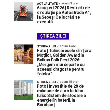
acum 3 ore
ACTUALITATE
6 august 2026 | Restricții de
circulație pe Autostrada A1,
la Sebeș: Ce lucrări se
execută
ȘTIREA ZILEI
acum 4 ore
ŞTIREA ZILEI
Foto | Tulnicăresele din Țara
Moților, Golden Award la
Balkan Folk Fest 2026:
„Mergem mai departe cu
aceeași dragoste pentru
folclor”
acum 15 ore
ŞTIREA ZILEI
Foto | Investiție de 28 de
milioane de euro la Alba
Iulia: Sistem de stocare a
energiei în baterii, la
Bărăbanț