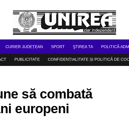
CURIER JUDEȚEAN
SPORT
ŞTIREA TA
POLITICĂ ADM
ACT
PUBLICITATE
CONFIDENȚIALITATE ȘI POLITICĂ DE CO
une să combată
ni europeni