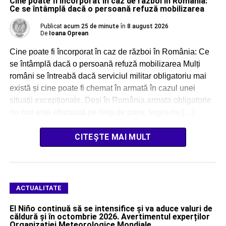
Cine poate fi încorporat în caz de război în România:
Ce se întâmplă dacă o persoană refuză mobilizarea
Publicat
acum 25 de minute
în
8 august 2026
De
Ioana Oprean
Cine poate fi încorporat în caz de război în România: Ce
se întâmplă dacă o persoană refuză mobilizarea Mulți
români se întreabă dacă serviciul militar obligatoriu mai
există și cine poate fi chemat în armată în cazul unei
situații excepționale. Deși în România armata obligatorie
nu mai este efectuată pe timp de pace, legea nu […]
CITEȘTE MAI MULT
ACTUALITATE
El Niño continuă să se intensifice și va aduce valuri de
căldură și în octombrie 2026. Avertimentul experților
Organizației Meteorologice Mondiale