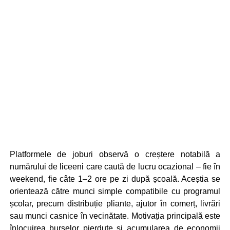
Platformele de joburi observă o creștere notabilă a
numărului de liceeni care caută de lucru ocazional – fie în
weekend, fie câte 1–2 ore pe zi după școală. Aceștia se
orientează către munci simple compatibile cu programul
școlar, precum distribuție pliante, ajutor în comerț, livrări
sau munci casnice în vecinătate. Motivația principală este
înlocuirea burselor pierdute și acumularea de economii