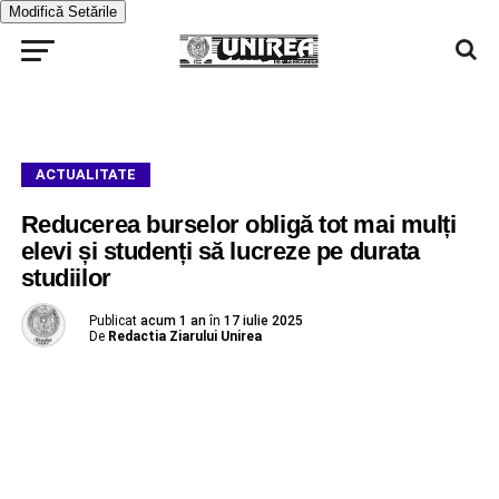
Modifică Setările
ACTUALITATE
Reducerea burselor obligă tot mai mulți
elevi și studenți să lucreze pe durata
studiilor
Publicat
acum 1 an
în
17 iulie 2025
De
Redactia Ziarului Unirea