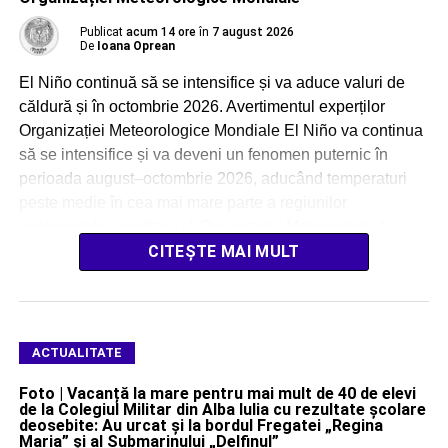
Publicat
acum 14 ore
în
7 august 2026
De
Ioana Oprean
El Niño continuă să se intensifice și va aduce valuri de
căldură și în octombrie 2026. Avertimentul experților
Organizației Meteorologice Mondiale El Niño va continua
să se intensifice și va deveni un fenomen puternic în
perioada august–octombrie 2026, aducând temperaturi
peste medie în cea mai mare parte a regiunilor
continentale, avertizează Organizația Meteorologică
Mondială (OMM). […]
CITEȘTE MAI MULT
ACTUALITATE
Foto | Vacanță la mare pentru mai mult de 40 de elevi
de la Colegiul Militar din Alba Iulia cu rezultate școlare
deosebite: Au urcat și la bordul Fregatei „Regina
Maria” și al Submarinului „Delfinul”