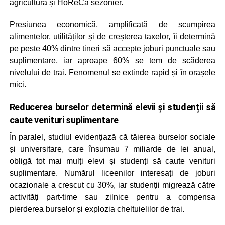
agricultura și HoReCa sezonier.
Presiunea economică, amplificată de scumpirea
alimentelor, utilităților și de creșterea taxelor, îi determină
pe peste 40% dintre tineri să accepte joburi punctuale sau
suplimentare, iar aproape 60% se tem de scăderea
nivelului de trai. Fenomenul se extinde rapid și în orașele
mici.
Reducerea burselor determină elevii și studenții să
caute venituri suplimentare
În paralel, studiul evidențiază că tăierea burselor sociale
și universitare, care însumau 7 miliarde de lei anual,
obligă tot mai mulți elevi și studenți să caute venituri
suplimentare. Numărul liceenilor interesați de joburi
ocazionale a crescut cu 30%, iar studenții migrează către
activități part-time sau zilnice pentru a compensa
pierderea burselor și explozia cheltuielilor de trai.