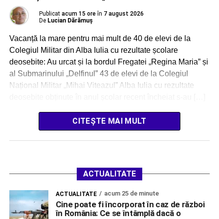
Publicat
acum 15 ore
în
7 august 2026
De
Lucian Dărămuș
Vacanță la mare pentru mai mult de 40 de elevi de la
Colegiul Militar din Alba Iulia cu rezultate școlare
deosebite: Au urcat și la bordul Fregatei „Regina Maria” și
al Submarinului „Delfinul” 43 de elevi de la Colegiul
Național Militar „Mihai Viteazul” Alba Iulia cu rezultate
deosebite obținute în anul școlar recent încheiat s-au […]
CITEȘTE MAI MULT
ACTUALITATE
acum 25 de minute
ACTUALITATE
Cine poate fi încorporat în caz de război
în România: Ce se întâmplă dacă o