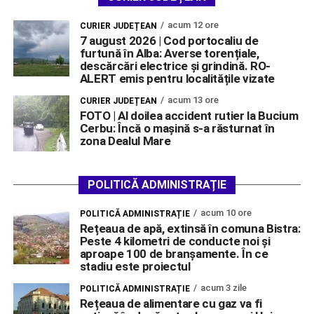
acum 12 ore
CURIER JUDEȚEAN
7 august 2026 | Cod portocaliu de
furtună în Alba: Averse torențiale,
descărcări electrice și grindină. RO-
ALERT emis pentru localitățile vizate
acum 13 ore
CURIER JUDEȚEAN
FOTO | Al doilea accident rutier la Bucium
Cerbu: Încă o mașină s-a răsturnat în
zona Dealul Mare
POLITICĂ ADMINISTRAȚIE
acum 10 ore
POLITICĂ ADMINISTRAȚIE
Rețeaua de apă, extinsă în comuna Bistra:
Peste 4 kilometri de conducte noi și
aproape 100 de branșamente. În ce
stadiu este proiectul
acum 3 zile
POLITICĂ ADMINISTRAȚIE
Rețeaua de alimentare cu gaz va fi