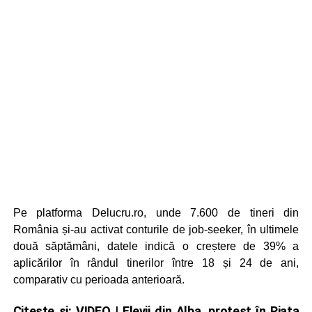
Pe platforma Delucru.ro, unde 7.600 de tineri din
România și-au activat conturile de job-seeker, în ultimele
două săptămâni, datele indică o creștere de 39% a
aplicărilor în rândul tinerilor între 18 și 24 de ani,
comparativ cu perioada anterioară.
Citește și:
VIDEO | Elevii din Alba, protest în Piața