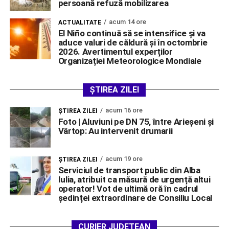
persoană refuză mobilizarea
acum 14 ore
ACTUALITATE
El Niño continuă să se intensifice și va
aduce valuri de căldură și în octombrie
2026. Avertimentul experților
Organizației Meteorologice Mondiale
ȘTIREA ZILEI
acum 16 ore
ŞTIREA ZILEI
Foto | Aluviuni pe DN 75, între Arieșeni și
Vârtop: Au intervenit drumarii
acum 19 ore
ŞTIREA ZILEI
Serviciul de transport public din Alba
Iulia, atribuit ca măsură de urgență altui
operator! Vot de ultimă oră în cadrul
ședinței extraordinare de Consiliu Local
CURIER JUDEȚEAN