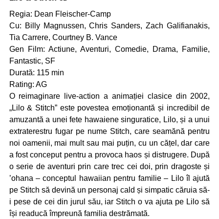
Regia: Dean Fleischer-Camp
Cu: Billy Magnussen, Chris Sanders, Zach Galifianakis,
Tia Carrere, Courtney B. Vance
Gen Film: Actiune, Aventuri, Comedie, Drama, Familie,
Fantastic, SF
Durată: 115 min
Rating: AG
O reimaginare live-action a animației clasice din 2002,
„Lilo & Stitch” este povestea emoționantă și incredibil de
amuzantă a unei fete hawaiene singuratice, Lilo, și a unui
extraterestru fugar pe nume Stitch, care seamănă pentru
noi oamenii, mai mult sau mai puțin, cu un cățel, dar care
a fost conceput pentru a provoca haos și distrugere. După
o serie de aventuri prin care trec cei doi, prin dragoste și
’ohana – conceptul hawaiian pentru familie – Lilo îl ajută
pe Stitch să devină un personaj cald și simpatic căruia să-
i pese de cei din jurul său, iar Stitch o va ajuta pe Lilo să
își readucă împreună familia destrămată.