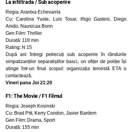
La infiltrada / Sub acoperire
Regia: Arantxa Echevarría
Cu: Carolina Yuste, Luis Tosar, Iñigo Gastesi, Diego
Anido, Nausicaa Bonn
Gen Film: Thriller
Durată: 118 min
Rating: N 15
După ani întregi petrecuți sub acoperire în rândurile
simpatizanților separatiștilor basci, un ofițer de poliție își
atinge într-un final scopul: organizația teroristă ETA o
contactează.
Vineri pana Joi 21:20
F1: The Movie / F1 Filmul
Regia: Joseph Kosinski
Cu: Brad Pitt, Kerry Condon, Javier Bardem
Gen Film: Drama, Sport
Durată: 155 min