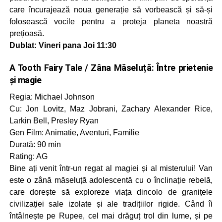
care încurajează noua generație să vorbească și să-și
folosească vocile pentru a proteja planeta noastră
prețioasă.
Dublat: Vineri pana Joi 11:30
A Tooth Fairy Tale / Zâna Măseluță: Între prietenie
și magie
Regia: Michael Johnson
Cu: Jon Lovitz, Maz Jobrani, Zachary Alexander Rice,
Larkin Bell, Presley Ryan
Gen Film: Animatie, Aventuri, Familie
Durată: 90 min
Rating: AG
Bine ați venit într-un regat al magiei și al misterului! Van
este o zână măseluță adolescentă cu o înclinație rebelă,
care dorește să exploreze viața dincolo de granițele
civilizației sale izolate și ale tradițiilor rigide. Când îi
întâlnește pe Rupee, cel mai drăguț trol din lume, și pe