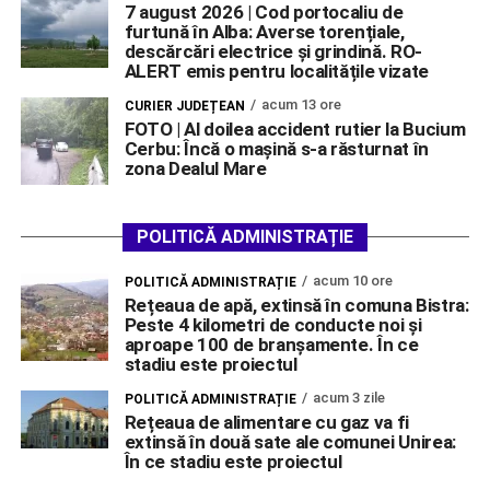
7 august 2026 | Cod portocaliu de
furtună în Alba: Averse torențiale,
descărcări electrice și grindină. RO-
ALERT emis pentru localitățile vizate
acum 13 ore
CURIER JUDEȚEAN
FOTO | Al doilea accident rutier la Bucium
Cerbu: Încă o mașină s-a răsturnat în
zona Dealul Mare
POLITICĂ ADMINISTRAȚIE
acum 10 ore
POLITICĂ ADMINISTRAȚIE
Rețeaua de apă, extinsă în comuna Bistra:
Peste 4 kilometri de conducte noi și
aproape 100 de branșamente. În ce
stadiu este proiectul
acum 3 zile
POLITICĂ ADMINISTRAȚIE
Rețeaua de alimentare cu gaz va fi
extinsă în două sate ale comunei Unirea:
În ce stadiu este proiectul