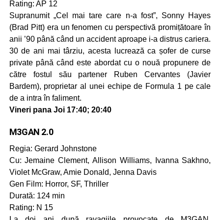
Rating: AP 12
Supranumit „Cel mai tare care n-a fost”, Sonny Hayes
(Brad Pitt) era un fenomen cu perspectivă promițătoare în
anii ’90 până când un accident aproape i-a distrus cariera.
30 de ani mai târziu, acesta lucrează ca șofer de curse
private până când este abordat cu o nouă propunere de
către fostul său partener Ruben Cervantes (Javier
Bardem), proprietar al unei echipe de Formula 1 pe cale
de a intra în faliment.
Vineri pana Joi 17:40; 20:40
M3GAN 2.0
Regia: Gerard Johnstone
Cu: Jemaine Clement, Allison Williams, Ivanna Sakhno,
Violet McGraw, Amie Donald, Jenna Davis
Gen Film: Horror, SF, Thriller
Durată: 124 min
Rating: N 15
La doi ani după ravagiile provocate de M3GAN,