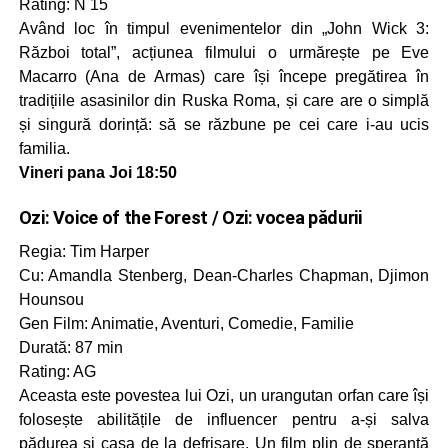
Rating: N 15
Având loc în timpul evenimentelor din „John Wick 3:
Război total”, acțiunea filmului o urmărește pe Eve
Macarro (Ana de Armas) care își începe pregătirea în
tradițiile asasinilor din Ruska Roma, și care are o simplă
și singură dorință: să se răzbune pe cei care i-au ucis
familia.
Vineri pana Joi 18:50
Ozi: Voice of the Forest / Ozi: vocea pădurii
Regia: Tim Harper
Cu: Amandla Stenberg, Dean-Charles Chapman, Djimon
Hounsou
Gen Film: Animatie, Aventuri, Comedie, Familie
Durată: 87 min
Rating: AG
Aceasta este povestea lui Ozi, un urangutan orfan care își
folosește abilitățile de influencer pentru a-și salva
pădurea și casa de la defrișare. Un film plin de speranță