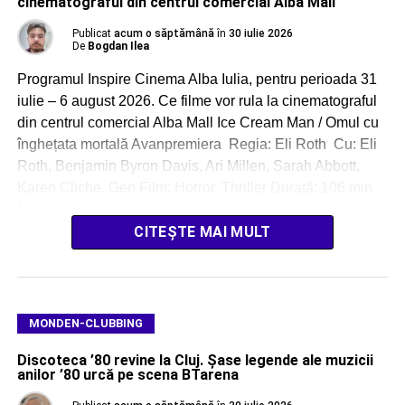
cinematograful din centrul comercial Alba Mall
Publicat
acum o săptămână
în
30 iulie 2026
De
Bogdan Ilea
Programul Inspire Cinema Alba Iulia, pentru perioada 31
iulie – 6 august 2026. Ce filme vor rula la cinematograful
din centrul comercial Alba Mall Ice Cream Man / Omul cu
înghețata mortală Avanpremiera Regia: Eli Roth Cu: Eli
Roth, Benjamin Byron Davis, Ari Millen, Sarah Abbott,
Karen Cliche Gen Film: Horror, Thriller Durată: 106 min
[…]
CITEȘTE MAI MULT
MONDEN-CLUBBING
Discoteca ’80 revine la Cluj. Șase legende ale muzicii
anilor ’80 urcă pe scena BTarena