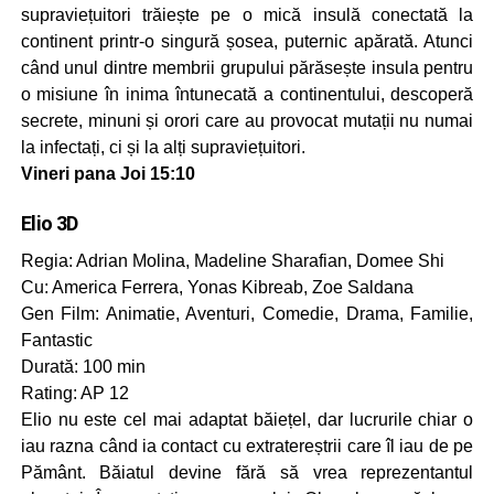
supraviețuitori trăiește pe o mică insulă conectată la
continent printr-o singură șosea, puternic apărată. Atunci
când unul dintre membrii grupului părăsește insula pentru
o misiune în inima întunecată a continentului, descoperă
secrete, minuni și orori care au provocat mutații nu numai
la infectați, ci și la alți supraviețuitori.
Vineri pana Joi 15:10
Elio 3D
Regia: Adrian Molina, Madeline Sharafian, Domee Shi
Cu: America Ferrera, Yonas Kibreab, Zoe Saldana
Gen Film: Animatie, Aventuri, Comedie, Drama, Familie,
Fantastic
Durată: 100 min
Rating: AP 12
Elio nu este cel mai adaptat băiețel, dar lucrurile chiar o
iau razna când ia contact cu extratereștrii care îl iau de pe
Pământ. Băiatul devine fără să vrea reprezentantul