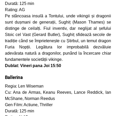
Durată: 125 min
Rating: AG
Pe stâncoasa insulă a Tontului, unde vikingii și dragonii
sunt dușmani de generații, Sughiț (Mason Thames) se
distinge de ceilalți. Fiul inventiv, dar neglijat al șefului
Stoic cel Vast (Gerard Butler), Sughiț sfidează secole de
tradiție când se împrietenește cu Știrbul, un temut dragon
Furia Nopții. Legătura lor improbabilă dezvăluie
adevărata natură a dragonilor, punând la încercare chiar
fundamentele societății vikinge.
Dublat: Vineri pana Joi 15:50
Ballerina
Regia: Len Wiseman
Cu: Ana de Armas, Keanu Reeves, Lance Reddick, Ian
McShane, Norman Reedus
Gen Film: Actiune, Thriller
Durată: 125 min