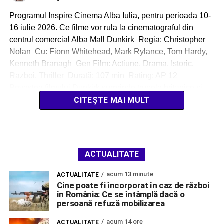
Programul Inspire Cinema Alba Iulia, pentru perioada 10-
16 iulie 2026. Ce filme vor rula la cinematograful din
centrul comercial Alba Mall Dunkirk Regia: Christopher
Nolan Cu: Fionn Whitehead, Mark Rylance, Tom Hardy,
Kenneth Branagh Gen Film: Actiune, Drama, Istoric,
Razboi, Thriller Durată: 107 min Rating: AP 12
Povestea filmului Dunkirk surprinde trupele britanice şi
ale […]
CITEȘTE MAI MULT
ACTUALITATE
acum 13 minute
ACTUALITATE
Cine poate fi încorporat în caz de război
în România: Ce se întâmplă dacă o
persoană refuză mobilizarea
acum 14 ore
ACTUALITATE