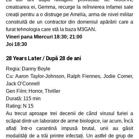
creatoarea ei, Gemma, recurge la reînvierea infamei sale
creații pentru a o distruge pe Amelia, arma de nivel militar
construită de un contractor din domeniul apărării care a
furat tehnologia care stă la baza M3GAN.
Vineri pana Miercuri 18:30; 21:00
Joi 18:30
28 Years Later / După 28 de ani
Regia: Danny Boyle
Cu: Aaron Taylor-Johnson, Ralph Fiennes, Jodie Comer,
Jack O’Connell
Gen Film: Horror, Thriller
Durată: 115 min
Rating: N 15
Au trecut aproape trei decenii de când virusul furiei a
scăpat dintr-un laborator de arme biologice, iar acum, încă
aflați într-o carantină impusă brutal, unii au găsit
modalități de a trăi printre infectați. Un astfel de grup de