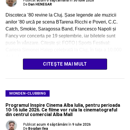
Publicat
acum o săptămână
în
30 iulie 2026
De
Dan HENEGAR
Discoteca ’80 revine la Cluj. Șase legende ale muzicii
anilor ’80 urcă pe scena BTarena Ricchi e Poveri, C.C.
Catch, Smokie, Saragossa Band, Francesco Napoli și
Fancy vor concerta pe 19 septembrie, iar biletele sunt
puse în vânzare. Citește și: FOTO | Sports Festival:
Cariera Simonei Halep celebrată la Cluj, în fața a 10.000
de […]
CITEȘTE MAI MULT
MONDEN-CLUBBING
Programul Inspire Cinema Alba Iulia, pentru perioada
10-16 iulie 2026. Ce filme vor rula la cinematograful
din centrul comercial Alba Mall
Publicat
acum 4 săptămâni
în
9 iulie 2026
De
Bogdan Ilea