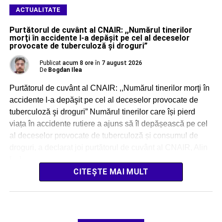
ACTUALITATE
Purtătorul de cuvânt al CNAIR: ,,Numărul tinerilor
morţi în accidente l-a depăşit pe cel al deceselor
provocate de tuberculoză şi droguri”
Publicat
acum 8 ore
în
7 august 2026
De
Bogdan Ilea
Purtătorul de cuvânt al CNAIR: ,,Numărul tinerilor morţi în
accidente l-a depăşit pe cel al deceselor provocate de
tuberculoză şi droguri” Numărul tinerilor care își pierd
viața în accidente rutiere a ajuns să îl depășească pe cel
al deceselor provocate de tuberculoză și consumul de
droguri, a declarat joi purtătorul de cuvânt al CNAIR, Alin
[…]
CITEȘTE MAI MULT