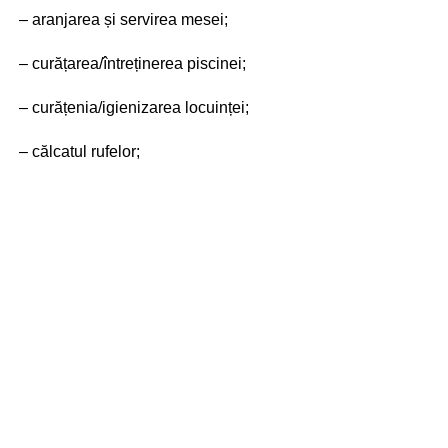
– aranjarea și servirea mesei;
– curățarea/întreținerea piscinei;
– curățenia/igienizarea locuinței;
– călcatul rufelor;