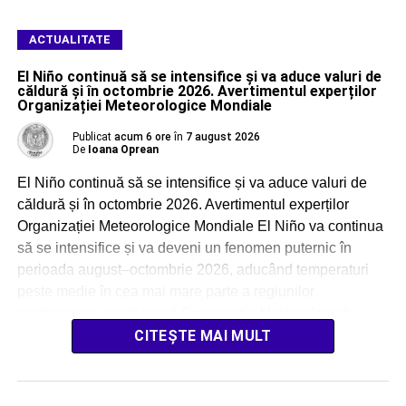
ACTUALITATE
El Niño continuă să se intensifice și va aduce valuri de
căldură și în octombrie 2026. Avertimentul experților
Organizației Meteorologice Mondiale
Publicat
acum 6 ore
în
7 august 2026
De
Ioana Oprean
El Niño continuă să se intensifice și va aduce valuri de
căldură și în octombrie 2026. Avertimentul experților
Organizației Meteorologice Mondiale El Niño va continua
să se intensifice și va deveni un fenomen puternic în
perioada august–octombrie 2026, aducând temperaturi
peste medie în cea mai mare parte a regiunilor
continentale, avertizează Organizația Meteorologică
Mondială (OMM). […]
CITEȘTE MAI MULT