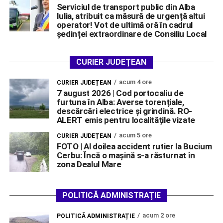
Serviciul de transport public din Alba
Iulia, atribuit ca măsură de urgență altui
operator! Vot de ultimă oră în cadrul
ședinței extraordinare de Consiliu Local
CURIER JUDEȚEAN
acum 4 ore
CURIER JUDEȚEAN
7 august 2026 | Cod portocaliu de
furtuna în Alba: Averse torențiale,
descărcări electrice și grindină. RO-
ALERT emis pentru localitățile vizate
acum 5 ore
CURIER JUDEȚEAN
FOTO | Al doilea accident rutier la Bucium
Cerbu: Încă o mașină s-a răsturnat în
zona Dealul Mare
POLITICĂ ADMINISTRAȚIE
acum 2 ore
POLITICĂ ADMINISTRAȚIE