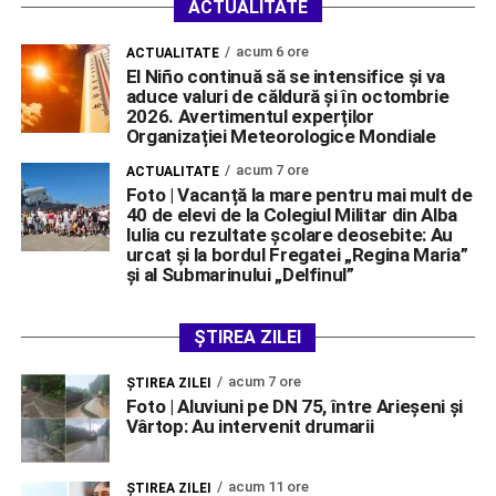
ACTUALITATE
acum 6 ore
ACTUALITATE
El Niño continuă să se intensifice și va
aduce valuri de căldură și în octombrie
2026. Avertimentul experților
Organizației Meteorologice Mondiale
acum 7 ore
ACTUALITATE
Foto | Vacanță la mare pentru mai mult de
40 de elevi de la Colegiul Militar din Alba
Iulia cu rezultate școlare deosebite: Au
urcat și la bordul Fregatei „Regina Maria”
și al Submarinului „Delfinul”
ȘTIREA ZILEI
acum 7 ore
ŞTIREA ZILEI
Foto | Aluviuni pe DN 75, între Arieșeni și
Vârtop: Au intervenit drumarii
acum 11 ore
ŞTIREA ZILEI