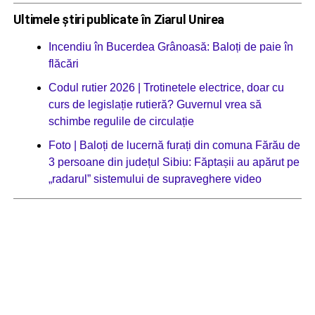
Ultimele știri publicate în Ziarul Unirea
Incendiu în Bucerdea Grânoasă: Baloți de paie în
flăcări
Codul rutier 2026 | Trotinetele electrice, doar cu
curs de legislație rutieră? Guvernul vrea să
schimbe regulile de circulație
Foto | Baloți de lucernă furați din comuna Fărău de
3 persoane din județul Sibiu: Făptașii au apărut pe
„radarul” sistemului de supraveghere video