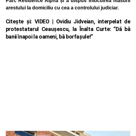
Parc Residence Alpha și a dispus înlocuirea măsurii
arestului la domiciliu cu cea a controlului judiciar.
Citește și:
VIDEO | Ovidiu Jidveian, interpelat de
protestatarul Ceaușescu, la Înalta Curte: ”Dă bă
banii înapoi la oameni, bă borfașule!”