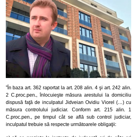
”În baza art. 362 raportat la art. 208 alin. 4 şi art. 242 alin.
2 C.proc.pen., înlocuieşte măsura arestului la domiciliu
dispusă faţă de inculpatul Jidveian Ovidiu Viorel (…) cu
măsura controlului judiciar. Conform art. 215 alin. 1
C.proc.pen., pe timpul cât se află sub control judiciar,
inculpatul trebuie să respecte următoarele obligaţii: