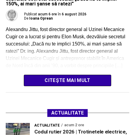
150%, ai mari șanse să ratezi”
Publicat
acum 6 ore
în
6 august 2026
De
Ioana Oprean
Alexandru Jittu, fost director general al Uzinei Mecanice
Cugir ce a lucrat și pentru Elon Musk, dezvăluie secretul
succesului: „Dacă nu te implici 150%, ai mari șanse să
ratezi” Dr. ing. Alexandru Jittu, fost director general al
Uzinei Mecanice Cugir și antreprenor stabilit în America
de Nord încă din anii ’90, a vorbit despre principiile […]
CITEȘTE MAI MULT
ACTUALITATE
acum 2 ore
ACTUALITATE
Codul rutier 2026 | Trotinetele electrice,