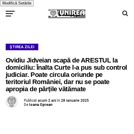
Modifică Setările
ŞTIREA ZILEI
Ovidiu Jidveian scapă de ARESTUL la
domiciliu: Înalta Curte l-a pus sub control
judiciar. Poate circula oriunde pe
teritoriul României, dar nu se poate
apropia de părțile vătămate
Publicat
acum 2 ani
în
28 ianuarie 2025
De
Ioana Oprean