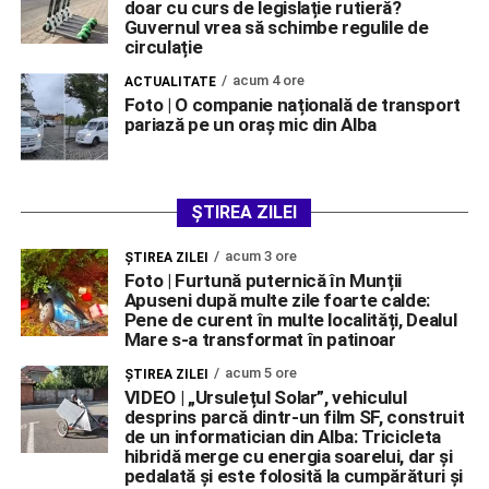
doar cu curs de legislație rutieră?
Guvernul vrea să schimbe regulile de
circulație
acum 4 ore
ACTUALITATE
Foto | O companie națională de transport
pariază pe un oraș mic din Alba
ȘTIREA ZILEI
acum 3 ore
ŞTIREA ZILEI
Foto | Furtună puternică în Munții
Apuseni după multe zile foarte calde:
Pene de curent în multe localități, Dealul
Mare s-a transformat în patinoar
acum 5 ore
ŞTIREA ZILEI
VIDEO | „Ursulețul Solar”, vehiculul
desprins parcă dintr-un film SF, construit
de un informatician din Alba: Tricicleta
hibridă merge cu energia soarelui, dar și
pedalată și este folosită la cumpărături și