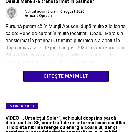
Dealul Mare s-a transformat în patinoar
Publicat
acum 3 ore
în
6 august 2026
De
Ioana Oprean
Furtună puternică în Munții Apuseni după multe zile foarte
calde: Pene de curent în multe localități, Dealul Mare s-a
transformat în patinoar O furtună puternică s-a abătut în
după amiaza zilei de joi, 6 august 2026, asupra zonei din
Alba a Munților Apuseni după multe zile foarte calde.
Vânt, ploaie torențială și, pe alocuri, grindină […]
CITEȘTE MAI MULT
ŞTIREA ZILEI
VIDEO | „Ursulețul Solar”, vehiculul desprins parcă
dintr-un film SF, construit de un informatician din Alba:
Tricicleta hibridă merge cu energia soarelui, dar și