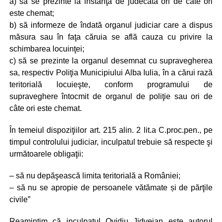
a) să se prezinte la instanţa de judecată ori de câte ori
este chemat;
b) să informeze de îndată organul judiciar care a dispus
măsura sau în faţa căruia se află cauza cu privire la
schimbarea locuinţei;
c) să se prezinte la organul desemnat cu supravegherea
sa, respectiv Poliţia Municipiului Alba Iulia, în a cărui rază
teritorială locuieşte, conform programului de
supraveghere întocmit de organul de poliţie sau ori de
câte ori este chemat.
În temeiul dispoziţiilor art. 215 alin. 2 lit.a C.proc.pen., pe
timpul controlului judiciar, inculpatul trebuie să respecte şi
următoarele obligaţii:
– să nu depăşească limita teritorială a României;
– să nu se apropie de persoanele vătămate și de părţile
civile”
Reamintim că inculpatul Ovidiu Jidveian este autorul