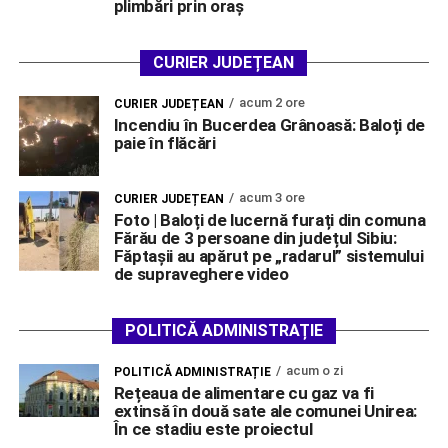
plimbări prin oraș
CURIER JUDEȚEAN
acum 2 ore
CURIER JUDEȚEAN
Incendiu în Bucerdea Grânoasă: Baloți de
paie în flăcări
acum 3 ore
CURIER JUDEȚEAN
Foto | Baloți de lucernă furați din comuna
Fărău de 3 persoane din județul Sibiu:
Făptașii au apărut pe „radarul” sistemului
de supraveghere video
POLITICĂ ADMINISTRAȚIE
acum o zi
POLITICĂ ADMINISTRAȚIE
Rețeaua de alimentare cu gaz va fi
extinsă în două sate ale comunei Unirea:
În ce stadiu este proiectul