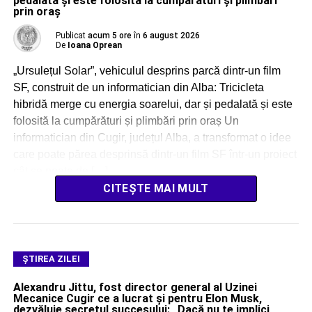
pedalată și este folosită la cumpărături și plimbări
prin oraș
Publicat
acum 5 ore
în
6 august 2026
De
Ioana Oprean
„Ursulețul Solar”, vehiculul desprins parcă dintr-un film
SF, construit de un informatician din Alba: Tricicleta
hibridă merge cu energia soarelui, dar și pedalată și este
folosită la cumpărături și plimbări prin oraș Un
informatician din Cugir, județul Alba, a transformat o idee
care poate părea desprinsă dintr-un film SF într-un proiect
cât se poate de […]
CITEȘTE MAI MULT
ŞTIREA ZILEI
Alexandru Jittu, fost director general al Uzinei
Mecanice Cugir ce a lucrat și pentru Elon Musk,
dezvăluie secretul succesului: „Dacă nu te implici