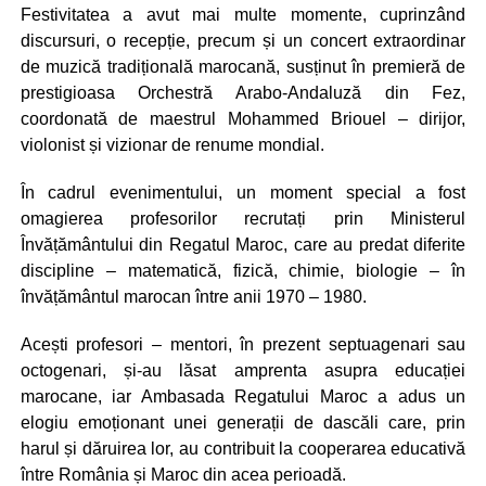
Festivitatea a avut mai multe momente, cuprinzând
discursuri, o recepție, precum și un concert extraordinar
de muzică tradițională marocană, susținut în premieră de
prestigioasa Orchestră Arabo-Andaluză din Fez,
coordonată de maestrul Mohammed Briouel – dirijor,
violonist și vizionar de renume mondial.
În cadrul evenimentului, un moment special a fost
omagierea profesorilor recrutați prin Ministerul
Învățământului din Regatul Maroc, care au predat diferite
discipline – matematică, fizică, chimie, biologie – în
învățământul marocan între anii 1970 – 1980.
Acești profesori – mentori, în prezent septuagenari sau
octogenari, și-au lăsat amprenta asupra educației
marocane, iar Ambasada Regatului Maroc a adus un
elogiu emoționant unei generații de dascăli care, prin
harul și dăruirea lor, au contribuit la cooperarea educativă
între România și Maroc din acea perioadă.