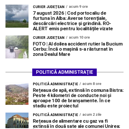
acum 9 ore
CURIER JUDEȚEAN
7 august 2026 | Cod portocaliu de
furtuna în Alba: Averse torențiale,
descărcări electrice și grindină. RO-
ALERT emis pentru localitățile vizate
acum 10 ore
CURIER JUDEȚEAN
FOTO | Al doilea accident rutier la Bucium
Cerbu: Încă o mașină s-a răsturnat în
zona Dealul Mare
POLITICĂ ADMINISTRAȚIE
acum 8 ore
POLITICĂ ADMINISTRAȚIE
Rețeaua de apă, extinsă în comuna Bistra:
Peste 4 kilometri de conducte noi și
aproape 100 de branșamente. În ce
stadiu este proiectul
acum 2 zile
POLITICĂ ADMINISTRAȚIE
Rețeaua de alimentare cu gaz va fi
extinsă în două sate ale comunei Unirea: