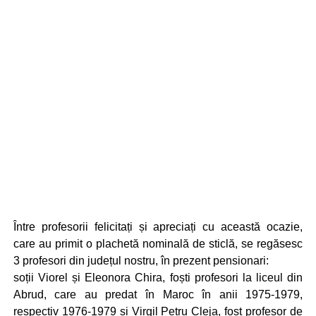
Între profesorii felicitați și apreciați cu această ocazie,
care au primit o plachetă nominală de sticlă, se regăsesc
3 profesori din județul nostru, în prezent pensionari:
soții Viorel și Eleonora Chira, foști profesori la liceul din
Abrud, care au predat în Maroc în anii 1975-1979,
respectiv 1976-1979 și Virgil Petru Cleja, fost profesor de