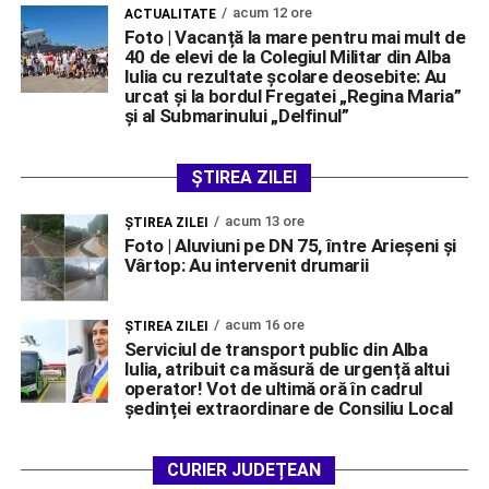
acum 12 ore
ACTUALITATE
Foto | Vacanță la mare pentru mai mult de
40 de elevi de la Colegiul Militar din Alba
Iulia cu rezultate școlare deosebite: Au
urcat și la bordul Fregatei „Regina Maria”
și al Submarinului „Delfinul”
ȘTIREA ZILEI
acum 13 ore
ŞTIREA ZILEI
Foto | Aluviuni pe DN 75, între Arieșeni și
Vârtop: Au intervenit drumarii
acum 16 ore
ŞTIREA ZILEI
Serviciul de transport public din Alba
Iulia, atribuit ca măsură de urgență altui
operator! Vot de ultimă oră în cadrul
ședinței extraordinare de Consiliu Local
CURIER JUDEȚEAN