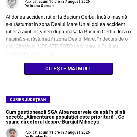
Publicat
acum 10 ore
în
7 august 2026
De
Ioana Oprean
Al doilea accident rutier la Bucium Cerbu: Încă o mașină
s-a răsturnat în zona Dealul Mare Un al doilea accident
rutier a avut loc vineri după-masa la Bucium Cerbu. Încă o
mașină s-a răsturnat în zona Dealul Mare, în decurs de o
oră. Citește și: UPDATE FOTO | Accident la Bucium
Cerbu: Un șofer rănit […]
CITEȘTE MAI MULT
CURIER JUDEȚEAN
Cum gestionează SGA Alba rezervele de apă în plină
secetă: „Alimentarea populației este prioritară”. Ce
spune directorul despre Barajul Mihoești
Publicat
acum 11 ore
în
7 august 2026
De
Bogdan Ilea