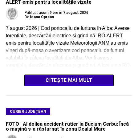
ALERT emis pentru localitățile vizate
Publicat
acum 9 ore
în
7 august 2026
De
Ioana Oprean
7 august 2026 | Cod portocaliu de furtuna în Alba: Averse
torențiale, descărcări electrice și grindină. RO-ALERT
emis pentru localitățile vizate Meteorologii ANM au emis
vineri după-masa o avertizare cod portocaliu de furtuni
valabilă în câteva localități din Alba. Vor fi averse
torențiale, descărcări electrice și grindină. A fost emis RO-
ALERT pentru zone vizate. Codul […]
CITEȘTE MAI MULT
CURIER JUDEȚEAN
FOTO | Al doilea accident rutier la Bucium Cerbu: Încă
o mașină s-a răsturnat în zona Dealul Mare