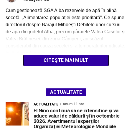
Cum gestionează SGA Alba rezervele de apă în plină
secetă: „Alimentarea populației este prioritară”. Ce spune
directorul despre Barajul Mihoești Debitele unor cursuri
de apă din județul Alba, precum pâraiele Valea Caselor și
Valea Brătinesei, din zona Câmpeni, au scăzut
considerabil din cauza secetei și a temperaturilor ridicate,
însă alimentarea cu apă a populației nu […]
CITEȘTE MAI MULT
ACTUALITATE
acum 11 ore
ACTUALITATE
El Niño continuă să se intensifice și va
aduce valuri de căldură și în octombrie
2026. Avertimentul experților
Organizației Meteorologice Mondiale