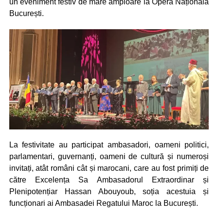
un eveniment festiv de mare amploare la Opera Națională
București.
La festivitate au participat ambasadori, oameni politici,
parlamentari, guvernanți, oameni de cultură și numeroși
invitați, atât români cât și marocani, care au fost primiți de
către Excelența Sa Ambasadorul Extraordinar și
Plenipotențiar Hassan Abouyoub, soția acestuia și
funcționari ai Ambasadei Regatului Maroc la București.