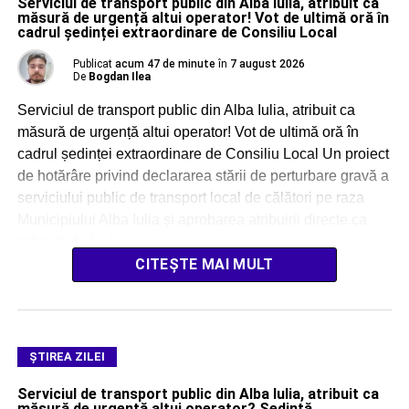
Serviciul de transport public din Alba Iulia, atribuit ca
măsură de urgență altui operator! Vot de ultimă oră în
cadrul ședinței extraordinare de Consiliu Local
Publicat
acum 47 de minute
în
7 august 2026
De
Bogdan Ilea
Serviciul de transport public din Alba Iulia, atribuit ca
măsură de urgență altui operator! Vot de ultimă oră în
cadrul ședinței extraordinare de Consiliu Local Un proiect
de hotărâre privind declararea stării de perturbare gravă a
serviciului public de transport local de călători pe raza
Municipiului Alba Iulia și aprobarea atribuirii directe ca
măsură de […]
CITEȘTE MAI MULT
ŞTIREA ZILEI
Serviciul de transport public din Alba Iulia, atribuit ca
măsură de urgență altui operator? Ședință