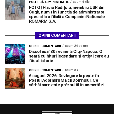
acum 4 zile
POLITICĂ ADMINISTRAȚIE
FOTO | Flaviu Rădițoiu, membru USR din
Cugir, numit în funcția de administrator
special la o filială a Companiei Naționale
ROMARM S.A.
OPINII COMENTARII
acum 24 de ore
OPINII - COMENTARII
Discoteca ’80 revine la Cluj-Napoca. O
seară cu hituri legendare și artiști care au
făcut istorie
acum o zi
OPINII - COMENTARII
6 august 2026: Dezlegare la pește în
Postul Adormirii Maicii Domnului. Ce
sărbătoare este prăznuită în această zi