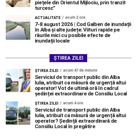
piețele din Orientul Mijlociu, prin tranzit
turcesc”
acum 2 ore
ACTUALITATE
7-8 august 2026 | Cod Galben de inundații
în Alba și alte județe: Viituri rapide pe
râurile mici cu posibile efecte de
inundații locale
ȘTIREA ZILEI
acum 47 de minute
ŞTIREA ZILEI
Serviciul de transport public din Alba
Iulia, atribuit ca măsură de urgență altui
operator! Vot de ultimă oră în cadrul
ședinței extraordinare de Consiliu Local
acum 4 ore
ŞTIREA ZILEI
Serviciul de transport public din Alba
Iulia, atribuit ca măsură de urgență altui
operator? Ședință extraordinară de
Consiliu Local în pregătire