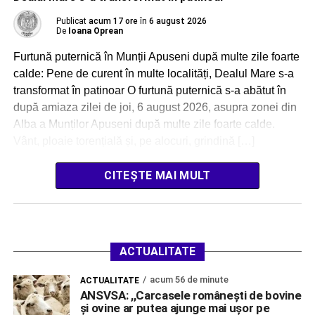
Publicat
acum 17 ore
în
6 august 2026
De
Ioana Oprean
Furtună puternică în Munții Apuseni după multe zile foarte
calde: Pene de curent în multe localități, Dealul Mare s-a
transformat în patinoar O furtună puternică s-a abătut în
după amiaza zilei de joi, 6 august 2026, asupra zonei din
Alba a Munților Apuseni după multe zile foarte calde.
Vânt, ploaie torențială și, pe alocuri, grindină […]
CITEȘTE MAI MULT
ACTUALITATE
acum 56 de minute
ACTUALITATE
ANSVSA: ,,Carcasele românești de bovine
și ovine ar putea ajunge mai ușor pe