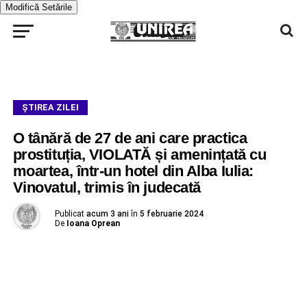
Modifică Setările
ŞTIREA ZILEI
O tânără de 27 de ani care practica
prostituția, VIOLATĂ și amenințată cu
moartea, într-un hotel din Alba Iulia:
Vinovatul, trimis în judecată
Publicat
acum 3 ani
în
5 februarie 2024
De
Ioana Oprean