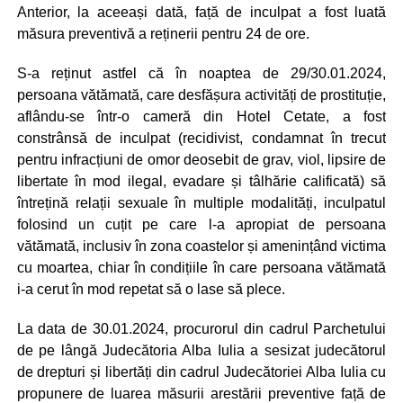
Anterior, la aceeași dată, față de inculpat a fost luată
măsura preventivă a reținerii pentru 24 de ore.
S-a reținut astfel că în noaptea de 29/30.01.2024,
persoana vătămată, care desfășura activități de prostituție,
aflându-se într-o cameră din Hotel Cetate, a fost
constrânsă de inculpat (recidivist, condamnat în trecut
pentru infracțiuni de omor deosebit de grav, viol, lipsire de
libertate în mod ilegal, evadare și tâlhărie calificată) să
întrețină relații sexuale în multiple modalități, inculpatul
folosind un cuțit pe care l-a apropiat de persoana
vătămată, inclusiv în zona coastelor și amenințând victima
cu moartea, chiar în condițiile în care persoana vătămată
i-a cerut în mod repetat să o lase să plece.
La data de 30.01.2024, procurorul din cadrul Parchetului
de pe lângă Judecătoria Alba Iulia a sesizat judecătorul
de drepturi și libertăți din cadrul Judecătoriei Alba Iulia cu
propunere de luarea măsurii arestării preventive față de