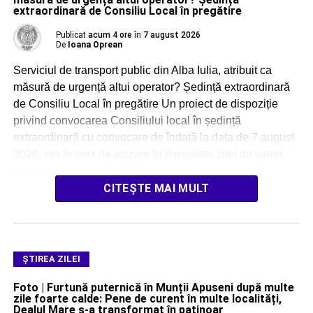
extraordinară de Consiliu Local în pregătire
Publicat
acum 4 ore
în
7 august 2026
De
Ioana Oprean
Serviciul de transport public din Alba Iulia, atribuit ca
măsură de urgență altui operator? Ședință extraordinară
de Consiliu Local în pregătire Un proiect de dispoziție
privind convocarea Consiliului local în ședință
extraordinară cu convocare de îndată la data de 7 august
2026, era în curs de avizare în dimineața zilei de vineri.
Administrația locală a […]
CITEȘTE MAI MULT
ŞTIREA ZILEI
Foto | Furtună puternică în Munții Apuseni după multe
zile foarte calde: Pene de curent în multe localități,
Dealul Mare s-a transformat în patinoar