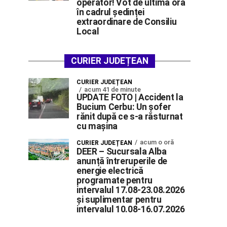
operator! Vot de ultimă oră
în cadrul ședinței
extraordinare de Consiliu
Local
CURIER JUDEȚEAN
CURIER JUDEȚEAN
acum 41 de minute
UPDATE FOTO | Accident la
Bucium Cerbu: Un șofer
rănit după ce s-a răsturnat
cu mașina
acum o oră
CURIER JUDEȚEAN
DEER – Sucursala Alba
anunță întreruperile de
energie electrică
programate pentru
intervalul 17.08-23.08.2026
și suplimentar pentru
intervalul 10.08-16.07.2026