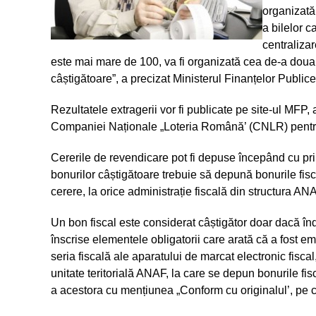
organizată
a bilelor 
centraliza
este mai mare de 100, va fi organizată cea de-a dou
câștigătoare”, a precizat Ministerul Finanțelor Publ
Rezultatele extragerii vor fi publicate pe site-ul MFP
Companiei Naționale „Loteria Română’ (CNLR) pentr
Cererile de revendicare pot fi depuse începând cu prim
bonurilor câștigătoare trebuie să depună bonurile fiscal
cerere, la orice administrație fiscală din structura AN
Un bon fiscal este considerat câștigător doar dacă în
înscrise elementele obligatorii care arată că a fost em
seria fiscală ale aparatului de marcat electronic fisca
unitate teritorială ANAF, la care se depun bonurile fis
a acestora cu mențiunea „Conform cu originalul’, pe ca