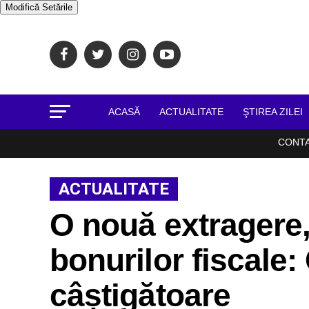
Modifică Setările
ACASĂ
ACTUALITATE
ŞTIREA ZILEI
CONT
ACTUALITATE
O nouă extragere,
bonurilor fiscale:
câștigătoare