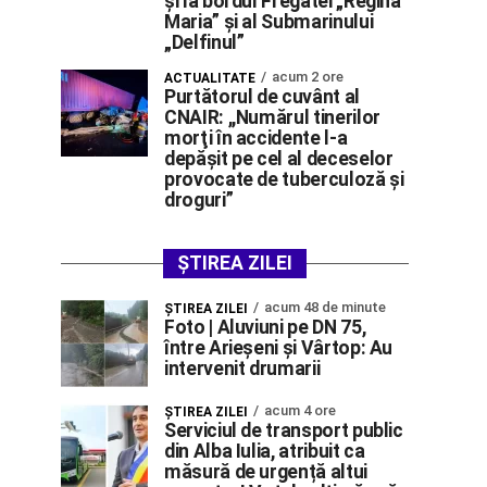
și la bordul Fregatei „Regina
Maria” și al Submarinului
„Delfinul”
acum 2 ore
ACTUALITATE
Purtătorul de cuvânt al
CNAIR: ,,Numărul tinerilor
morţi în accidente l-a
depăşit pe cel al deceselor
provocate de tuberculoză şi
droguri”
ȘTIREA ZILEI
acum 48 de minute
ŞTIREA ZILEI
Foto | Aluviuni pe DN 75,
între Arieșeni și Vârtop: Au
intervenit drumarii
acum 4 ore
ŞTIREA ZILEI
Serviciul de transport public
din Alba Iulia, atribuit ca
măsură de urgență altui