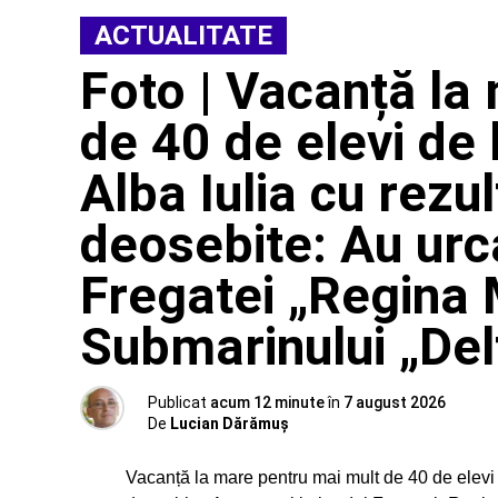
ACTUALITATE
Foto | Vacanță la
de 40 de elevi de l
Alba Iulia cu rezu
deosebite: Au urca
Fregatei „Regina M
Submarinului „Del
Publicat
acum 12 minute
în
7 august 2026
De
Lucian Dărămuș
Vacanță la mare pentru mai mult de 40 de elevi d