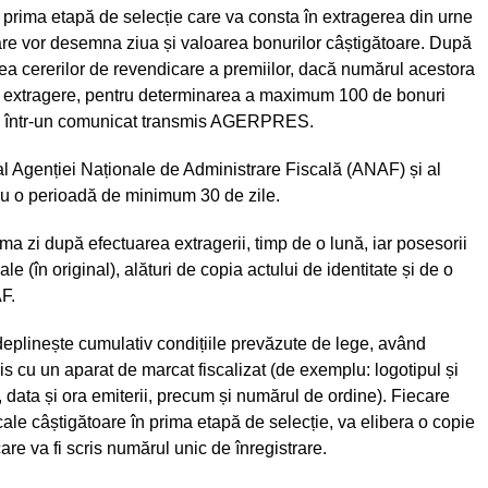
 prima etapă de selecție care va consta în extragerea din urne
care vor desemna ziua și valoarea bonurilor câștigătoare. După
rea cererilor de revendicare a premiilor, dacă numărul acestora
a extragere, pentru determinarea a maximum 100 de bonuri
ice într-un comunicat transmis AGERPRES.
, al Agenției Naționale de Administrare Fiscală (ANAF) și al
u o perioadă de minimum 30 de zile.
a zi după efectuarea extragerii, timp de o lună, iar posesorii
e (în original), alături de copia actului de identitate și de o
AF.
deplinește cumulativ condițiile prevăzute de lege, având
is cu un aparat de marcat fiscalizat (de exemplu: logotipul și
l, data și ora emiterii, precum și numărul de ordine). Fiecare
cale câștigătoare în prima etapă de selecție, va elibera o copie
re va fi scris numărul unic de înregistrare.