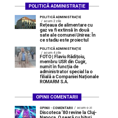
POLITICĂ ADMINISTRAȚIE
POLITICĂ ADMINISTRAȚIE
acum 2 zile
Rețeaua de alimentare cu
gaz va fi extinsă în două
sate ale comunei Unirea: În
ce stadiu este proiectul
POLITICĂ ADMINISTRAȚIE
acum 4 zile
FOTO | Flaviu Rădițoiu,
membru USR din Cugir,
numit în funcția de
administrator special la o
filială a Companiei Naționale
ROMARM S.A.
OPINII COMENTARII
acum o zi
OPINII - COMENTARII
Discoteca ’80 revine la Cluj-
Napoca. O seară cu hituri