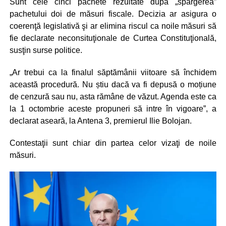
Sunt cele cinci pachete rezultate după „spargerea”
pachetului doi de măsuri fiscale. Decizia ar asigura o
coerenţă legislativă şi ar elimina riscul ca noile măsuri să
fie declarate neconsituţionale de Curtea Constituţională,
susţin surse politice.
„Ar trebui ca la finalul săptămânii viitoare să închidem
această procedură. Nu știu dacă va fi depusă o moțiune
de cenzură sau nu, asta rămâne de văzut. Agenda este ca
la 1 octombrie aceste propuneri să intre în vigoare”, a
declarat aseară, la Antena 3, premierul Ilie Bolojan.
Contestaţii sunt chiar din partea celor vizaţi de noile
măsuri.