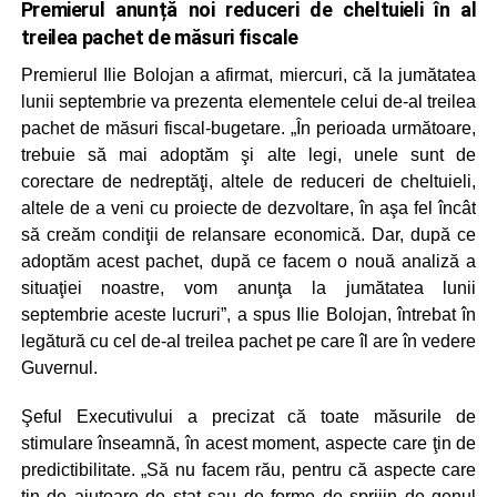
Premierul anunță noi reduceri de cheltuieli în al
treilea pachet de măsuri fiscale
Premierul Ilie Bolojan a afirmat, miercuri, că la jumătatea
lunii septembrie va prezenta elementele celui de-al treilea
pachet de măsuri fiscal-bugetare. „În perioada următoare,
trebuie să mai adoptăm şi alte legi, unele sunt de
corectare de nedreptăţi, altele de reduceri de cheltuieli,
altele de a veni cu proiecte de dezvoltare, în aşa fel încât
să creăm condiţii de relansare economică. Dar, după ce
adoptăm acest pachet, după ce facem o nouă analiză a
situaţiei noastre, vom anunţa la jumătatea lunii
septembrie aceste lucruri”, a spus Ilie Bolojan, întrebat în
legătură cu cel de-al treilea pachet pe care îl are în vedere
Guvernul.
Şeful Executivului a precizat că toate măsurile de
stimulare înseamnă, în acest moment, aspecte care ţin de
predictibilitate. „Să nu facem rău, pentru că aspecte care
ţin de ajutoare de stat sau de forme de sprijin de genul