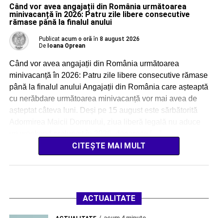
Când vor avea angajații din România următoarea
minivacanță în 2026: Patru zile libere consecutive
rămase până la finalul anului
Publicat
acum o oră
în
8 august 2026
De
Ioana Oprean
Când vor avea angajații din România următoarea
minivacanță în 2026: Patru zile libere consecutive rămase
până la finalul anului Angajații din România care așteaptă
cu nerăbdare următoarea minivacanță vor mai avea de
așteptat câteva luni. Deși pe 15 august este sărbătorită
Adormirea Maicii Domnului, ziua liberă legală nu aduce
un weekend prelungit în 2026, deoarece […]
CITEȘTE MAI MULT
ACTUALITATE
acum 4 minute