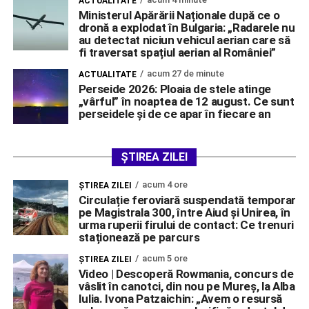
ACTUALITATE
Ministerul Apărării Naționale după ce o
dronă a explodat în Bulgaria: „Radarele nu
au detectat niciun vehicul aerian care să
fi traversat spațiul aerian al României”
acum 27 de minute
ACTUALITATE
Perseide 2026: Ploaia de stele atinge
„vârful” în noaptea de 12 august. Ce sunt
perseidele și de ce apar în fiecare an
ȘTIREA ZILEI
acum 4 ore
ŞTIREA ZILEI
Circulație feroviară suspendată temporar
pe Magistrala 300, între Aiud și Unirea, în
urma ruperii firului de contact: Ce trenuri
staționează pe parcurs
acum 5 ore
ŞTIREA ZILEI
Video | Descoperă Rowmania, concurs de
vâslit în canotci, din nou pe Mureș, la Alba
Iulia. Ivona Patzaichin: „Avem o resursă