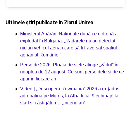
Ultimele știri publicate în Ziarul Unirea
Ministerul Apărării Naționale după ce o dronă a
explodat în Bulgaria: „Radarele nu au detectat
niciun vehicul aerian care să fi traversat spațiul
aerian al României”
Perseide 2026: Ploaia de stele atinge „vârful” în
noaptea de 12 august. Ce sunt perseidele și de ce
apar în fiecare an
Video | „Descoperă Rowmania” 2026 a (re)adus
adrenalina pe Mureș, la Alba Iulia: 9 echipaje la
start și câștigători… „incendiari”