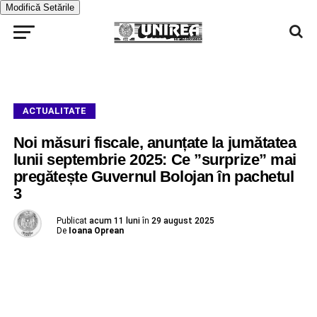
Modifică Setările
ACTUALITATE
Noi măsuri fiscale, anunțate la jumătatea
lunii septembrie 2025: Ce ”surprize” mai
pregătește Guvernul Bolojan în pachetul
3
Publicat
acum 11 luni
în
29 august 2025
De
Ioana Oprean