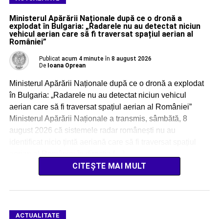
Ministerul Apărării Naționale după ce o dronă a
explodat în Bulgaria: „Radarele nu au detectat niciun
vehicul aerian care să fi traversat spațiul aerian al
României”
Publicat
acum 4 minute
în
8 august 2026
De
Ioana Oprean
Ministerul Apărării Naționale după ce o dronă a explodat
în Bulgaria: „Radarele nu au detectat niciun vehicul
aerian care să fi traversat spațiul aerian al României”
Ministerul Apărării Naționale a transmis, sâmbătă, 8
august 2026 că sistemele radar românești nu au
identificat nicio țintă aeriană care să fi traversat spațiul
aerian al României în direcția […]
CITEȘTE MAI MULT
ACTUALITATE