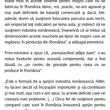
foarte mult în aceste sisteme pentru maşini care nu se
fabricau în România deloc, noi, practic, ne-am agravat şi
mai mult deficitele de balanţă comercială şi dacă, într-
adevăr, dorim să susţinem înlocuirea parcului auto vechi,
am respectat toţi indicatorii pe tema asta, şi indirect să ne
susţinem industria românească, înseamnă că ar trebui să
dimensionăm aceste vouchere pe tipuri de maşini care se
regăsesc în producţia din România”, a adăugat premierul.
Prim-ministrul a spus că, „nemaiavând atâţia bani”, s-au
redus fondurile pentru această componentă, dar a fost
lăsată cu „un centru de greutate pentru ceea ce se
produce în România”.
„Este o formulă de a sprijini industria românească. Altfel,
nu facem decât să încurajăm importurile şi să contribuim
şi mai mult, aşa cum v-am spus, la aceste deficite care ne
creează mari probleme. (…) Orice fel de susţinere pentru
companii care sunt în România înseamnă sprijin pentru