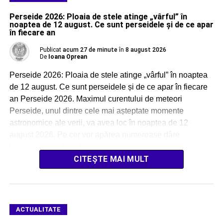
Perseide 2026: Ploaia de stele atinge „vârful” în
noaptea de 12 august. Ce sunt perseidele și de ce apar
în fiecare an
Publicat
acum 27 de minute
în
8 august 2026
De
Ioana Oprean
Perseide 2026: Ploaia de stele atinge „vârful” în noaptea
de 12 august. Ce sunt perseidele și de ce apar în fiecare
an Perseide 2026. Maximul curentului de meteori
Perseide, unul dintre cele mai așteptate momente
astronomice ale verii, va avea loc în noaptea de 12
august 2026. Pe cer vor apărea numeroase dâre
luminoase produse […]
CITEȘTE MAI MULT
ACTUALITATE