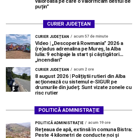
valoroasă pe care o valorificăm destul de
puțin”
CURIER JUDEȚEAN
acum 57 de minute
CURIER JUDEȚEAN
Video | „Descoperă Rowmania” 2026 a
(re)adus adrenalina pe Mureș, la Alba
Iulia: 9 echipaje la start și câștigători…
„incendiari”
acum 2 ore
CURIER JUDEȚEAN
8 august 2026 | Polițiștii rutieri din Alba
acționează cu sistemul e-SIGUR pe
drumurile din județ: Sunt vizate zonele cu
risc rutier
POLITICĂ ADMINISTRAȚIE
acum 19 ore
POLITICĂ ADMINISTRAȚIE
Rețeaua de apă, extinsă în comuna Bistra:
Peste 4 kilometri de conducte noi și