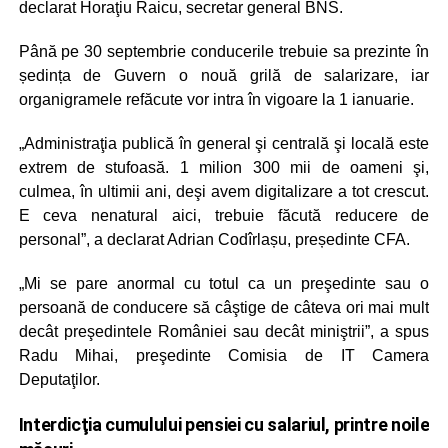
declarat Horaţiu Raicu, secretar general BNS.
Până pe 30 septembrie conducerile trebuie sa prezinte în
ședința de Guvern o nouă grilă de salarizare, iar
organigramele refăcute vor intra în vigoare la 1 ianuarie.
„Administraţia publică în general şi centrală şi locală este
extrem de stufoasă. 1 milion 300 mii de oameni şi,
culmea, în ultimii ani, deşi avem digitalizare a tot crescut.
E ceva nenatural aici, trebuie făcută reducere de
personal”, a declarat Adrian Codîrlașu, președinte CFA.
„Mi se pare anormal cu totul ca un preşedinte sau o
persoană de conducere să câştige de câteva ori mai mult
decât preşedintele României sau decât miniştrii”, a spus
Radu Mihai, preşedinte Comisia de IT Camera
Deputaţilor.
Interdicţia cumulului pensiei cu salariul, printre noile