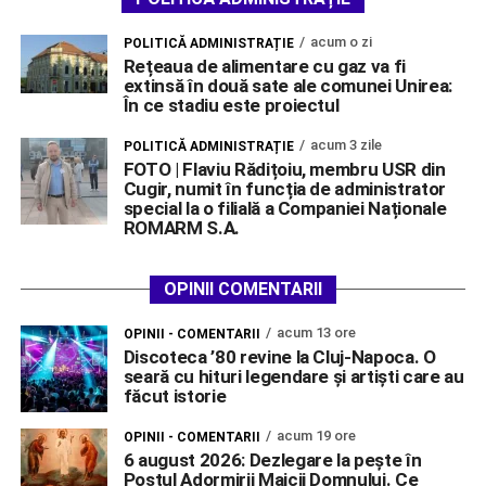
acum o zi
POLITICĂ ADMINISTRAȚIE
Rețeaua de alimentare cu gaz va fi
extinsă în două sate ale comunei Unirea:
În ce stadiu este proiectul
acum 3 zile
POLITICĂ ADMINISTRAȚIE
FOTO | Flaviu Rădițoiu, membru USR din
Cugir, numit în funcția de administrator
special la o filială a Companiei Naționale
ROMARM S.A.
OPINII COMENTARII
acum 13 ore
OPINII - COMENTARII
Discoteca ’80 revine la Cluj-Napoca. O
seară cu hituri legendare și artiști care au
făcut istorie
acum 19 ore
OPINII - COMENTARII
6 august 2026: Dezlegare la pește în
Postul Adormirii Maicii Domnului. Ce