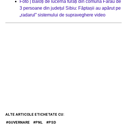
Foto | Baloți de lucernă furați din comuna Fărău de
3 persoane din județul Sibiu: Făptașii au apărut pe
„radarul” sistemului de supraveghere video
ALTE ARTICOLE ETICHETATE CU:
GUVERNARE
PNL
PSD