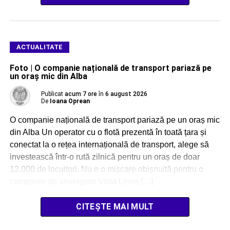
ACTUALITATE
Foto | O companie națională de transport pariază pe
un oraș mic din Alba
Publicat
acum 7 ore
în
6 august 2026
De
Ioana Oprean
O companie națională de transport pariază pe un oraș mic
din Alba Un operator cu o flotă prezentă în toată țara și
conectat la o rețea internațională de transport, alege să
investească într-o rută zilnică pentru un oraș de doar
12.000 de locuitori. Nu e o mișcare obișnuită pentru o
companie de anvergura Vista Lines […]
CITEȘTE MAI MULT