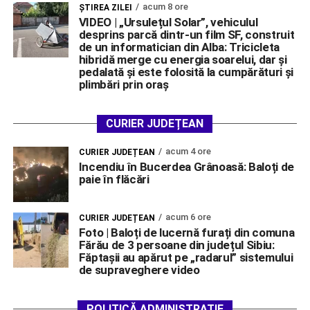
acum 8 ore
ŞTIREA ZILEI
VIDEO | „Ursulețul Solar”, vehiculul
desprins parcă dintr-un film SF, construit
de un informatician din Alba: Tricicleta
hibridă merge cu energia soarelui, dar și
pedalată și este folosită la cumpărături și
plimbări prin oraș
CURIER JUDEȚEAN
acum 4 ore
CURIER JUDEȚEAN
Incendiu în Bucerdea Grânoasă: Baloți de
paie în flăcări
acum 6 ore
CURIER JUDEȚEAN
Foto | Baloți de lucernă furați din comuna
Fărău de 3 persoane din județul Sibiu:
Făptașii au apărut pe „radarul” sistemului
de supraveghere video
POLITICĂ ADMINISTRAȚIE