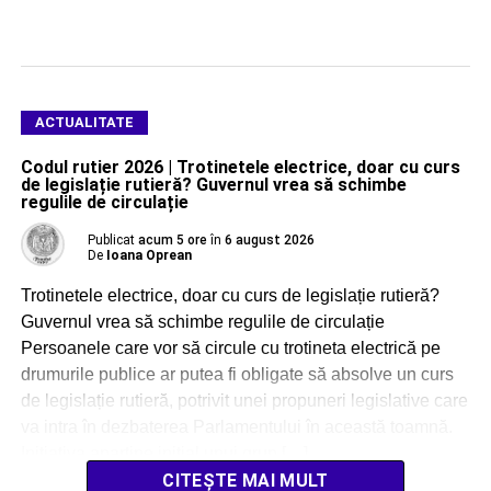
ACTUALITATE
Codul rutier 2026 | Trotinetele electrice, doar cu curs
de legislație rutieră? Guvernul vrea să schimbe
regulile de circulație
Publicat
acum 5 ore
în
6 august 2026
De
Ioana Oprean
Trotinetele electrice, doar cu curs de legislație rutieră?
Guvernul vrea să schimbe regulile de circulație
Persoanele care vor să circule cu trotineta electrică pe
drumurile publice ar putea fi obligate să absolve un curs
de legislație rutieră, potrivit unei propuneri legislative care
va intra în dezbaterea Parlamentului în această toamnă.
Inițiativa aparține inițial unui grup […]
CITEȘTE MAI MULT