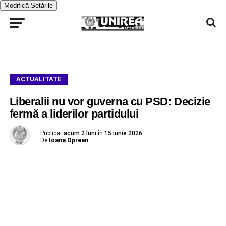
Modifică Setările
ACTUALITATE
Liberalii nu vor guverna cu PSD: Decizie
fermă a liderilor partidului
Publicat
acum 2 luni
în
15 iunie 2026
De
Ioana Oprean