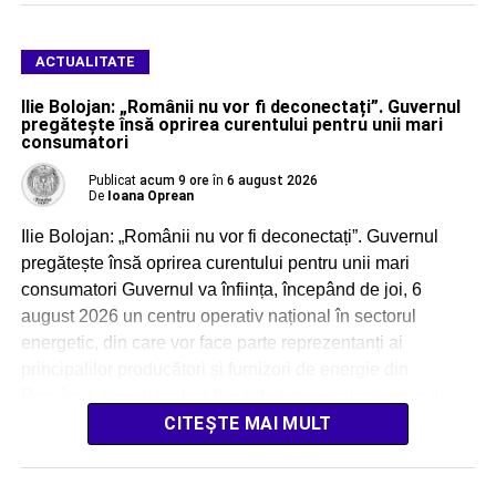
ACTUALITATE
Ilie Bolojan: „Românii nu vor fi deconectați”. Guvernul
pregătește însă oprirea curentului pentru unii mari
consumatori
Publicat
acum 9 ore
în
6 august 2026
De
Ioana Oprean
Ilie Bolojan: „Românii nu vor fi deconectați”. Guvernul
pregătește însă oprirea curentului pentru unii mari
consumatori Guvernul va înființa, începând de joi, 6
august 2026 un centru operativ național în sectorul
energetic, din care vor face parte reprezentanți ai
principalilor producători și furnizori de energie din
România. Anunțul a fost făcut de premierul interimar Ilie
[…]
CITEȘTE MAI MULT