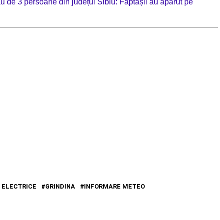
ău de 3 persoane din județul Sibiu: Făptașii au apărut pe
 ELECTRICE
GRINDINA
INFORMARE METEO