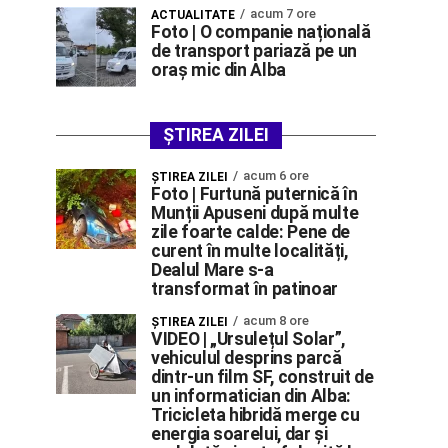
acum 7 ore
ACTUALITATE
Foto | O companie națională
de transport pariază pe un
oraș mic din Alba
ȘTIREA ZILEI
acum 6 ore
ŞTIREA ZILEI
Foto | Furtună puternică în
Munții Apuseni după multe
zile foarte calde: Pene de
curent în multe localități,
Dealul Mare s-a
transformat în patinoar
acum 8 ore
ŞTIREA ZILEI
VIDEO | „Ursulețul Solar”,
vehiculul desprins parcă
dintr-un film SF, construit de
un informatician din Alba:
Tricicleta hibridă merge cu
energia soarelui, dar și