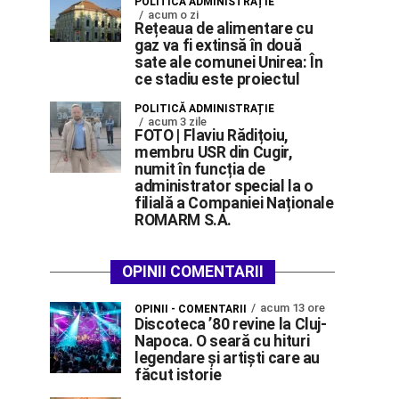
POLITICĂ ADMINISTRAȚIE
acum o zi
Rețeaua de alimentare cu
gaz va fi extinsă în două
sate ale comunei Unirea: În
ce stadiu este proiectul
POLITICĂ ADMINISTRAȚIE
acum 3 zile
FOTO | Flaviu Rădițoiu,
membru USR din Cugir,
numit în funcția de
administrator special la o
filială a Companiei Naționale
ROMARM S.A.
OPINII COMENTARII
acum 13 ore
OPINII - COMENTARII
Discoteca ’80 revine la Cluj-
Napoca. O seară cu hituri
legendare și artiști care au
făcut istorie