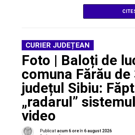
CITE
CURIER JUDEȚEAN
Foto | Baloți de lu
comuna Fărău de 
județul Sibiu: Făp
„radarul” sistemu
video
Publicat
acum 6 ore
în
6 august 2026