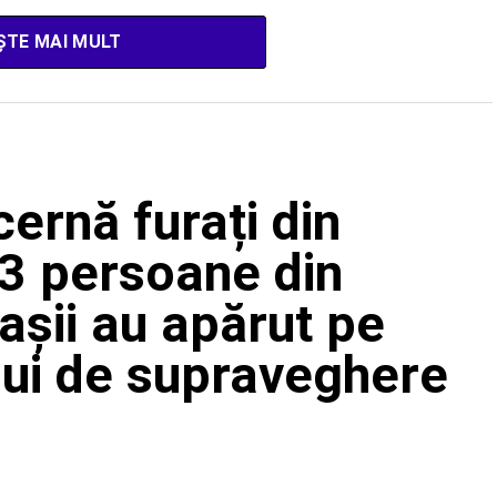
ȘTE MAI MULT
cernă furați din
3 persoane din
tașii au apărut pe
lui de supraveghere