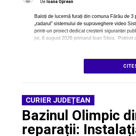
De
Ioana Oprean
Baloți de lucernă furați din comuna Fărău de 3 
„radarul” sistemului de supraveghere video Sis
printr-un proiect dedicat creșterii siguranței pub
joi, 6 august 2026 primarul Ioan Stoia. Potrivit 
CITE
CURIER JUDEȚEAN
Bazinul Olimpic din
reparații: Instalaț