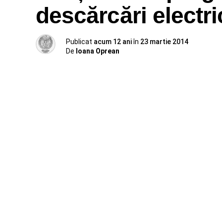
descărcări electri
Publicat
acum 12 ani
în
23 martie 2014
De
Ioana Oprean