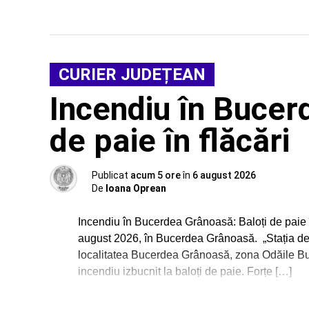
CURIER JUDEȚEAN
Incendiu în Bucer
de paie în flăcări
Publicat
acum 5 ore
în
6 august 2026
De
Ioana Oprean
Incendiu în Bucerdea Grânoasă: Baloți de paie în
august 2026, în Bucerdea Grânoasă. „Stația de 
localitatea Bucerdea Grânoasă, zona Odăile Buce
incendiu izbucnit la baloți de paie. Forțe […]