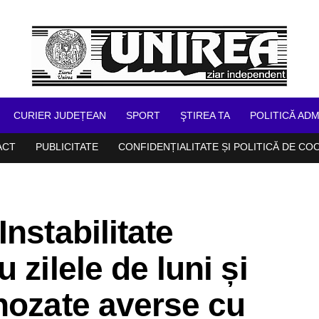
CURIER JUDEȚEAN
SPORT
ŞTIREA TA
POLITICĂ ADM
ACT
PUBLICITATE
CONFIDENȚIALITATE ȘI POLITICĂ DE CO
nstabilitate
 zilele de luni și
nozate averse cu