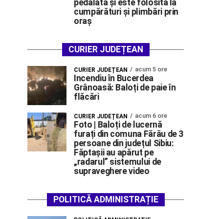
pedalată și este folosită la
cumpărături și plimbări prin
oraș
CURIER JUDEȚEAN
acum 5 ore
CURIER JUDEȚEAN
Incendiu în Bucerdea
Grânoasă: Baloți de paie în
flăcări
acum 6 ore
CURIER JUDEȚEAN
Foto | Baloți de lucernă
furați din comuna Fărău de 3
persoane din județul Sibiu:
Făptașii au apărut pe
„radarul” sistemului de
supraveghere video
POLITICĂ ADMINISTRAȚIE