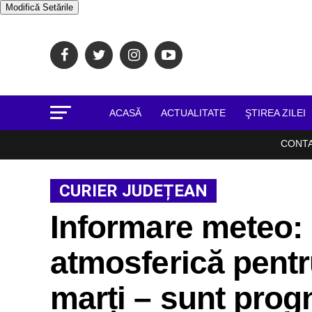
Modifică Setările
ACASĂ
ACTUALITATE
ŞTIREA ZILEI
CONT
CURIER JUDEȚEAN
Informare meteo: I
atmosferică pentru
marți – sunt prog