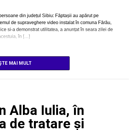
persoane din județul Sibiu: Făptașii au apărut pe
temul de supraveghere video instalat în comuna Fărău,
lice si-a demonstrat utilitatea, a anunțat în seara zilei de
acestuia, în […]
ȘTE MAI MULT
 Alba Iulia, în
ia de tratare și