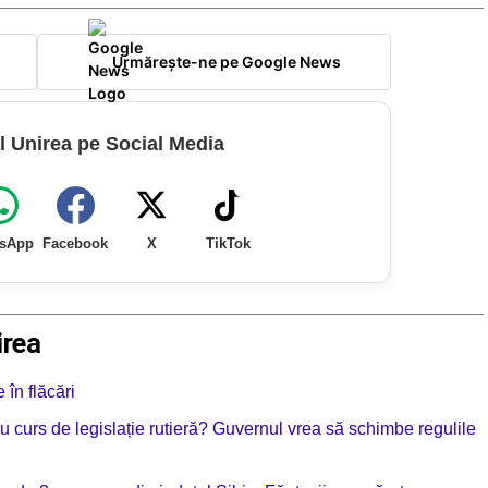
Urmărește-ne pe Google News
l Unirea pe Social Media
sApp
Facebook
X
TikTok
irea
în flăcări
 cu curs de legislație rutieră? Guvernul vrea să schimbe regulile