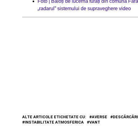
Foto | Baloți de lucernă furați din comuna Făr
„radarul” sistemului de supraveghere video
ALTE ARTICOLE ETICHETATE CU:
AVERSE
DESCĂRCĂRI
INSTABILITATE ATMOSFERICA
VANT