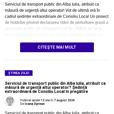
Serviciul de transport public din Alba Iulia, atribuit ca
măsură de urgență altui operator! Vot de ultimă oră în
cadrul ședinței extraordinare de Consiliu Local Un proiect
de hotărâre privind declararea stării de perturbare gravă a
serviciului public de transport local de călători pe raza
Municipiului Alba Iulia și aprobarea atribuirii directe ca
măsură de […]
CITEȘTE MAI MULT
ŞTIREA ZILEI
Serviciul de transport public din Alba Iulia, atribuit ca
măsură de urgență altui operator? Ședință
extraordinară de Consiliu Local în pregătire
Publicat
acum 12 ore
în
7 august 2026
De
Ioana Oprean
Serviciul de transport public din Alba Iulia, atribuit ca