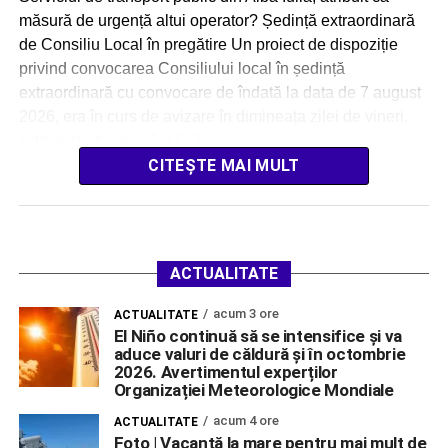
măsură de urgență altui operator? Ședință extraordinară
de Consiliu Local în pregătire Un proiect de dispoziție
privind convocarea Consiliului local în ședință
extraordinară cu convocare de îndată la data de 7 august
2026, era în curs de avizare în dimineața zilei de vineri.
Administrația locală a […]
CITEȘTE MAI MULT
ACTUALITATE
acum 3 ore
ACTUALITATE
El Niño continuă să se intensifice și va
aduce valuri de căldură și în octombrie
2026. Avertimentul experților
Organizației Meteorologice Mondiale
acum 4 ore
ACTUALITATE
Foto | Vacanță la mare pentru mai mult de