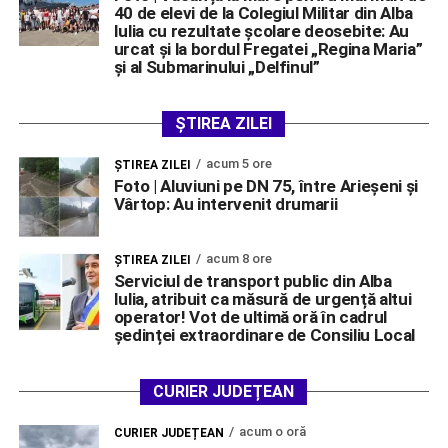
40 de elevi de la Colegiul Militar din Alba
Iulia cu rezultate școlare deosebite: Au
urcat și la bordul Fregatei „Regina Maria”
și al Submarinului „Delfinul”
ȘTIREA ZILEI
acum 5 ore
ŞTIREA ZILEI
Foto | Aluviuni pe DN 75, între Arieșeni și
Vârtop: Au intervenit drumarii
acum 8 ore
ŞTIREA ZILEI
Serviciul de transport public din Alba
Iulia, atribuit ca măsură de urgență altui
operator! Vot de ultimă oră în cadrul
ședinței extraordinare de Consiliu Local
CURIER JUDEȚEAN
acum o oră
CURIER JUDEȚEAN