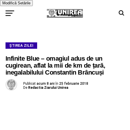
Modifică Setările
ŞTIREA ZILEI
Infinite Blue – omagiul adus de un
cugirean, aflat la mii de km de țară,
inegalabilului Constantin Brâncuși
Publicat
acum 8 ani
în
25 februarie 2018
De
Redactia Ziarului Unirea