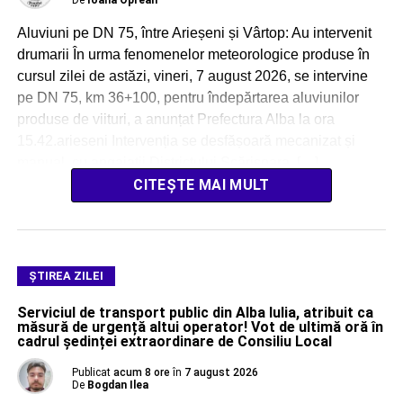
Aluviuni pe DN 75, între Arieșeni și Vârtop: Au intervenit
drumarii În urma fenomenelor meteorologice produse în
cursul zilei de astăzi, vineri, 7 august 2026, se intervine
pe DN 75, km 36+100, pentru îndepărtarea aluviunilor
produse de viituri, a anunțat Prefectura Alba la ora
15.42.arieseni Intervenția se desfășoară mecanizat și
manual, cu angajații Districtului Scărișoara, […]
CITEȘTE MAI MULT
ŞTIREA ZILEI
Serviciul de transport public din Alba Iulia, atribuit ca
măsură de urgență altui operator! Vot de ultimă oră în
cadrul ședinței extraordinare de Consiliu Local
Publicat
acum 8 ore
în
7 august 2026
De
Bogdan Ilea