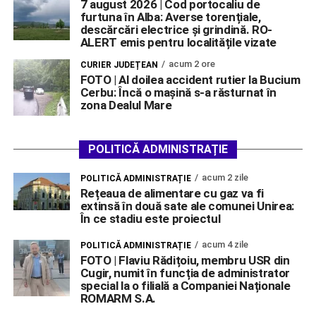
7 august 2026 | Cod portocaliu de
furtuna în Alba: Averse torențiale,
descărcări electrice și grindină. RO-
ALERT emis pentru localitățile vizate
acum 2 ore
CURIER JUDEȚEAN
FOTO | Al doilea accident rutier la Bucium
Cerbu: Încă o mașină s-a răsturnat în
zona Dealul Mare
POLITICĂ ADMINISTRAȚIE
acum 2 zile
POLITICĂ ADMINISTRAȚIE
Rețeaua de alimentare cu gaz va fi
extinsă în două sate ale comunei Unirea:
În ce stadiu este proiectul
acum 4 zile
POLITICĂ ADMINISTRAȚIE
FOTO | Flaviu Rădițoiu, membru USR din
Cugir, numit în funcția de administrator
special la o filială a Companiei Naționale
ROMARM S.A.