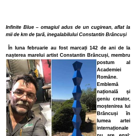
Infinite Blue – omagiul adus de un cugirean, aflat la
mii de km de țară, inegalabilului Constantin Brâncuși
În luna februarie au fost marcați 142 de ani de la
nașterea marelui artist Constantin Brâncuși, membru
postum al
Academiei
Române.
Emblemă
națională și
geniu creator,
moștenirea lui
Brâncuși în
lumea artei
internaționale
nu are egal: