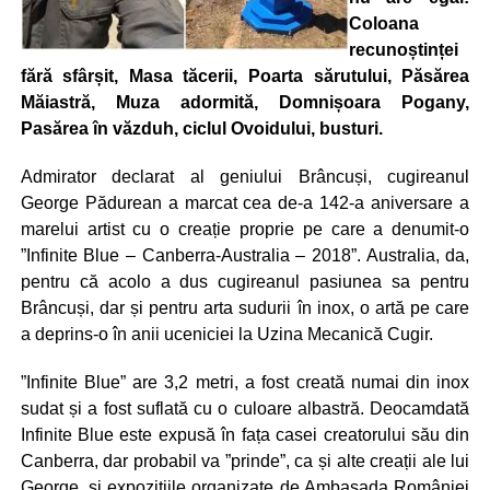
Coloana
recunoștinței
fără sfârșit, Masa tăcerii, Poarta sărutului, Păsărea
Măiastră, Muza adormită, Domnișoara Pogany,
Pasărea în văzduh, ciclul Ovoidului, busturi.
Admirator declarat al geniului Brâncuși, cugireanul
George Pădurean a marcat cea de-a 142-a aniversare a
marelui artist cu o creație proprie pe care a denumit-o
”Infinite Blue – Canberra-Australia – 2018”. Australia, da,
pentru că acolo a dus cugireanul pasiunea sa pentru
Brâncuși, dar și pentru arta sudurii în inox, o artă pe care
a deprins-o în anii uceniciei la Uzina Mecanică Cugir.
”Infinite Blue” are 3,2 metri, a fost creată numai din inox
sudat și a fost suflată cu o culoare albastră. Deocamdată
Infinite Blue este expusă în fața casei creatorului său din
Canberra, dar probabil va ”prinde”, ca și alte creații ale lui
George, și expozițiile organizate de Ambasada României