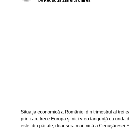
De
Redactia Ziarului Unirea
Situaţia economică a României din trimestrul al treil
prin care trece Europa şi nici vreo tangenţă cu und
este, din păcate, doar sora mai mică a Cenuşăresei Eu