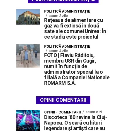
POLITICĂ ADMINISTRAȚIE
acum 2 zile
Rețeaua de alimentare cu
gaz va fi extinsă în două
sate ale comunei Unirea: În
ce stadiu este proiectul
POLITICĂ ADMINISTRAȚIE
acum 4 zile
FOTO | Flaviu Rădițoiu,
membru USR din Cugir,
numit în funcția de
administrator special la o
filială a Companiei Naționale
ROMARM S.A.
OPINII COMENTARII
acum o zi
OPINII - COMENTARII
Discoteca ’80 revine la Cluj-
Napoca. O seară cu hituri
legendare și artiști care au