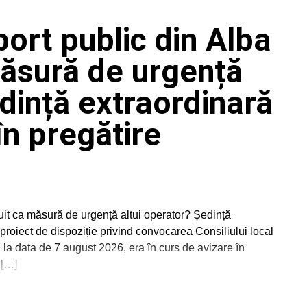
port public din Alba
 măsură de urgență
edință extraordinară
în pregătire
ibuit ca măsură de urgență altui operator? Ședință
proiect de dispoziție privind convocarea Consiliului local
 la data de 7 august 2026, era în curs de avizare în
 […]