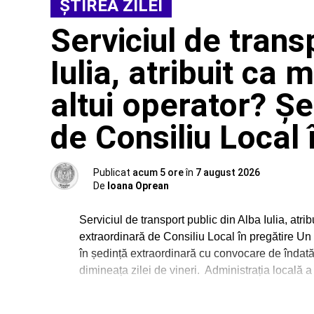
ŞTIREA ZILEI
Serviciul de trans
Iulia, atribuit ca
altui operator? Ș
de Consiliu Local 
Publicat
acum 5 ore
în
7 august 2026
De
Ioana Oprean
Serviciul de transport public din Alba Iulia, atr
extraordinară de Consiliu Local în pregătire Un 
în ședință extraordinară cu convocare de îndată
dimineața zilei de vineri. Administrația locală a