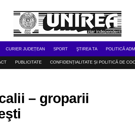
CURIER JUDEȚEAN
SPORT
ŞTIREA TA
POLITICĂ ADM
ACT
PUBLICITATE
CONFIDENȚIALITATE ȘI POLITICĂ DE CO
alii – groparii
şti