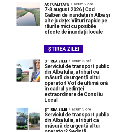
acum 2 ore
ACTUALITATE
7-8 august 2026 | Cod
Galben de inundații în Alba și
alte județe: Viituri rapide pe
râurile mici cu posibile
efecte de inundații locale
ȘTIREA ZILEI
acum o oră
ŞTIREA ZILEI
Serviciul de transport public
din Alba Iulia, atribuit ca
măsură de urgență altui
operator! Vot de ultimă oră
în cadrul ședinței
extraordinare de Consiliu
Local
acum 5 ore
ŞTIREA ZILEI
Serviciul de transport public
din Alba Iulia, atribuit ca
măsură de urgență altui
operator? Ședință