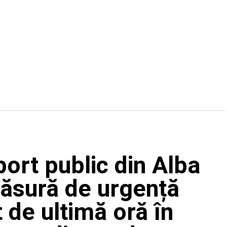
port public din Alba
 măsură de urgență
t de ultimă oră în