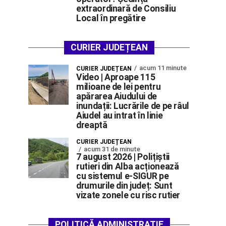
extraordinară de Consiliu
Local în pregătire
CURIER JUDEȚEAN
acum 11 minute
CURIER JUDEȚEAN
Video | Aproape 115
milioane de lei pentru
apărarea Aiudului de
inundații: Lucrările de pe râul
Aiudel au intrat în linie
dreaptă
CURIER JUDEȚEAN
acum 31 de minute
7 august 2026 | Polițiștii
rutieri din Alba acționează
cu sistemul e-SIGUR pe
drumurile din județ: Sunt
vizate zonele cu risc rutier
POLITICĂ ADMINISTRAȚIE