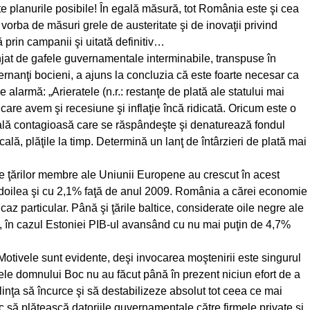
oate planurile posibile! În egală măsură, tot România este şi cea
rba de măsuri grele de austeritate şi de inovaţii privind
prin campanii şi uitată definitiv…
njat de gafele guvernamentale interminabile, transpuse în
nanţi bocieni, a ajuns la concluzia că este foarte necesar ca
 alarmă: „Arieratele (n.r.: restanţe de plată ale statului mai
 care avem şi recesiune şi inflaţie încă ridicată. Oricum este o
lă contagioasă care se răspândeşte şi denaturează fondul
ală, plăţile la timp. Determină un lanţ de întârzieri de plată mai
ţărilor membre ale Uniunii Europene au crescut în acest
l doilea şi cu 2,1% faţă de anul 2009. România a cărei economie
az particular. Până şi ţările baltice, considerate oile negre ale
ă, în cazul Estoniei PIB-ul avansând cu nu mai puţin de 4,7%
otivele sunt evidente, deşi invocarea moştenirii este singurul
rnele domnului Boc nu au făcut până în prezent niciun efort de a
linţa să încurce şi să destabilizeze absolut tot ceea ce mai
c să plătească datoriile guvernamentale către firmele private şi