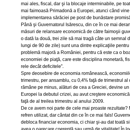
mai ales, fiscal, dar şi la blocaje interminabile, pe t
mai faimoasă Primadonă a Europei, atunci când vine vo
implementarea sărăciei pe post de bunăstare promisă 
Până şi Guvernatorul Isărescu, din ce în ce mai dera
măsuri de relansare economică de către faimoşii guver
o dată la două, trei zile să mai tragă câte un semnal de
lungi de 90 de zile) sunt una dintre explicaţiile pentru
problemă majoră a României, pentru că este ca o boa
economiei de piaţă, care este disciplina monetară, fisc
rele decât deficitele”.
Spre deosebire de economia românească, economiile 
trimestru, per ansamblu, cu 0,4% faţă de trimestrul a
rămâne pe minus, alături de cea a Greciei, devine un c
Europei la debutul crizei, au avut creştere economic
faţă de al treilea trimestru al anului 2009.
De ce avem noi parte de cele mai proaste rezultate? M
refren utilizat, dar cântat din ce în ce mai fals! Guve
debloca financiar economia, ci chiar şi-au dat toată si
avea o oarecare coerenţă sau urmă de vitalitate! În lo