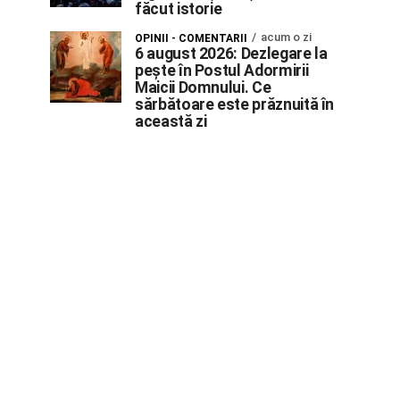
făcut istorie
acum o zi
OPINII - COMENTARII
6 august 2026: Dezlegare la
pește în Postul Adormirii
Maicii Domnului. Ce
sărbătoare este prăznuită în
această zi