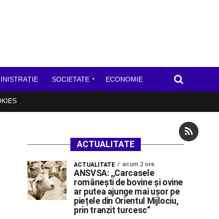
INISTRAȚIE
SOCIETATE
ECONOMIE
OKIES
ACTUALITATE
acum 2 ore
ACTUALITATE
ANSVSA: ,,Carcasele
românești de bovine și ovine
ar putea ajunge mai ușor pe
piețele din Orientul Mijlociu,
prin tranzit turcesc”