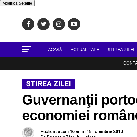
Modifică Setările
ACASĂ
ACTUALITATE
ŞTIREA ZILEI
CONT
ŞTIREA ZILEI
Guvernanţii portoc
economiei române
Publicat
acum 16 ani
în
18 noiembrie 2010