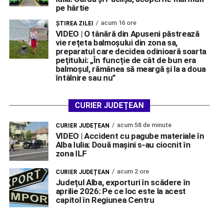
pe hârtie
acum 16 ore
ŞTIREA ZILEI
VIDEO | O tânără din Apuseni păstrează
vie rețeta balmoșului din zona sa,
preparatul care decidea odinioară soarta
pețitului: „În funcție de cât de bun era
balmoșul, rămânea să meargă și la a doua
întâlnire sau nu”
CURIER JUDEȚEAN
acum 58 de minute
CURIER JUDEȚEAN
VIDEO | Accident cu pagube materiale în
Alba Iulia: Două mașini s-au ciocnit în
zona ILF
acum 2 ore
CURIER JUDEȚEAN
Județul Alba, exporturi în scădere în
aprilie 2026: Pe ce loc este la acest
capitol în Regiunea Centru