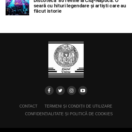
Discoteca ’80 revine la Cluj-Napoca. O
seară cu hituri legendare și artiști care au
făcut istorie
CONTACT
TERMENI ȘI CONDIȚII DE UTILIZARE
CONFIDENȚIALITATE ȘI POLITICĂ DE COOKIES