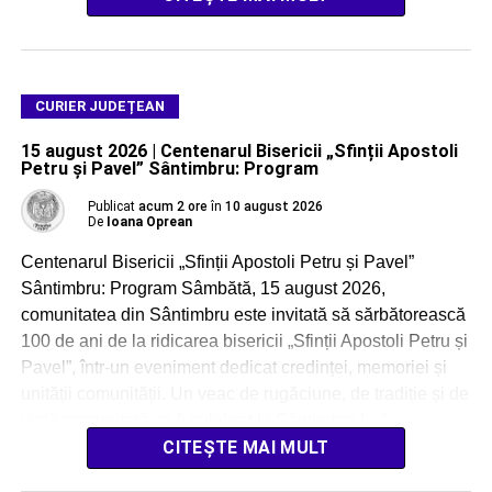
CURIER JUDEȚEAN
15 august 2026 | Centenarul Bisericii „Sfinții Apostoli
Petru și Pavel” Sântimbru: Program
Publicat
acum 2 ore
în
10 august 2026
De
Ioana Oprean
Centenarul Bisericii „Sfinții Apostoli Petru și Pavel”
Sântimbru: Program Sâmbătă, 15 august 2026,
comunitatea din Sântimbru este invitată să sărbătorească
100 de ani de la ridicarea bisericii „Sfinții Apostoli Petru și
Pavel”, într-un eveniment dedicat credinței, memoriei și
unității comunității. Un veac de rugăciune, de tradiție și de
viață comunitară va fi celebrat la Sântimbru […]
CITEȘTE MAI MULT