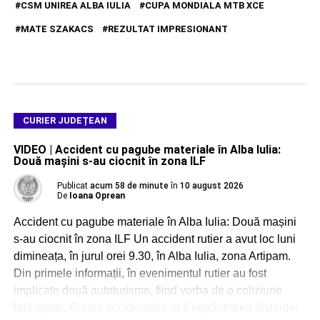
CSM UNIREA ALBA IULIA
CUPA MONDIALA MTB XCE
MATE SZAKACS
REZULTAT IMPRESIONANT
CURIER JUDEȚEAN
VIDEO | Accident cu pagube materiale în Alba Iulia:
Două mașini s-au ciocnit în zona ILF
Publicat
acum 58 de minute
în
10 august 2026
De
Ioana Oprean
Accident cu pagube materiale în Alba Iulia: Două mașini
s-au ciocnit în zona ILF Un accident rutier a avut loc luni
dimineața, în jurul orei 9.30, în Alba Iulia, zona Artipam.
Din primele informații, în evenimentul rutier au fost
implicate două autoturisme, fiind vorba de o coliziune
față-spate. Cauza accidentului ar fi nepăstrarea distanței