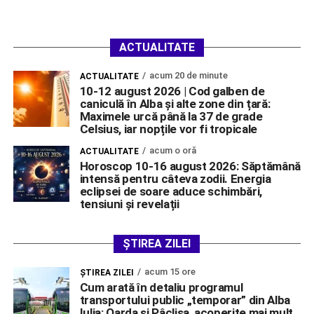
ACTUALITATE
acum 20 de minute
ACTUALITATE
10-12 august 2026 | Cod galben de
caniculă în Alba și alte zone din țară:
Maximele urcă până la 37 de grade
Celsius, iar nopțile vor fi tropicale
acum o oră
ACTUALITATE
Horoscop 10-16 august 2026: Săptămână
intensă pentru câteva zodii. Energia
eclipsei de soare aduce schimbări,
tensiuni și revelații
ȘTIREA ZILEI
acum 15 ore
ŞTIREA ZILEI
Cum arată în detaliu programul
transportului public „temporar” din Alba
Iulia: Oarda și Pâclișa, acoperite mai mult