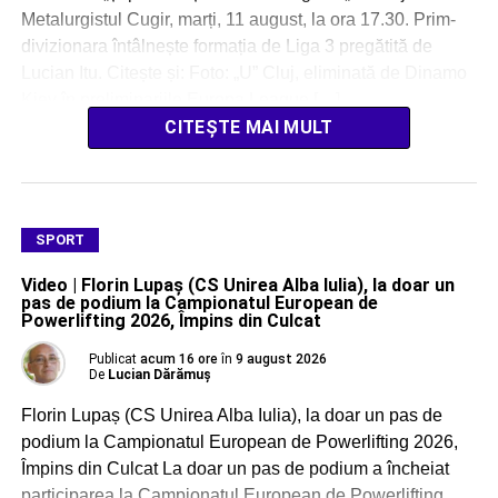
Metalurgistul Cugir, marți, 11 august, la ora 17.30. Prim-
divizionara întâlnește formația de Liga 3 pregătită de
Lucian Itu. Citește și: Foto: „U” Cluj, eliminată de Dinamo
Kiev în preliminariile Europa League […]
CITEȘTE MAI MULT
SPORT
Video | Florin Lupaș (CS Unirea Alba Iulia), la doar un
pas de podium la Campionatul European de
Powerlifting 2026, Împins din Culcat
Publicat
acum 16 ore
în
9 august 2026
De
Lucian Dărămuș
Florin Lupaș (CS Unirea Alba Iulia), la doar un pas de
podium la Campionatul European de Powerlifting 2026,
Împins din Culcat La doar un pas de podium a încheiat
participarea la Campionatul European de Powerlifting