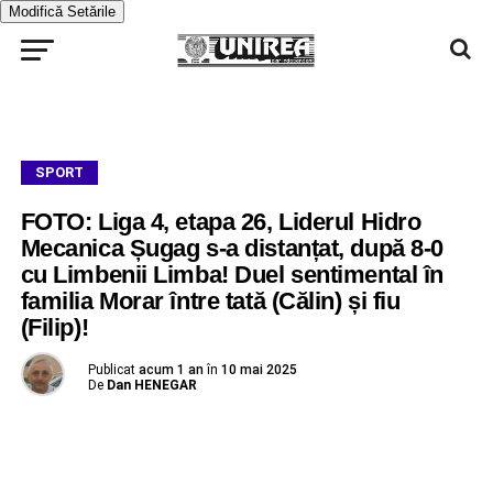
Modifică Setările
SPORT
FOTO: Liga 4, etapa 26, Liderul Hidro
Mecanica Șugag s-a distanțat, după 8-0
cu Limbenii Limba! Duel sentimental în
familia Morar între tată (Călin) și fiu
(Filip)!
Publicat
acum 1 an
în
10 mai 2025
De
Dan HENEGAR