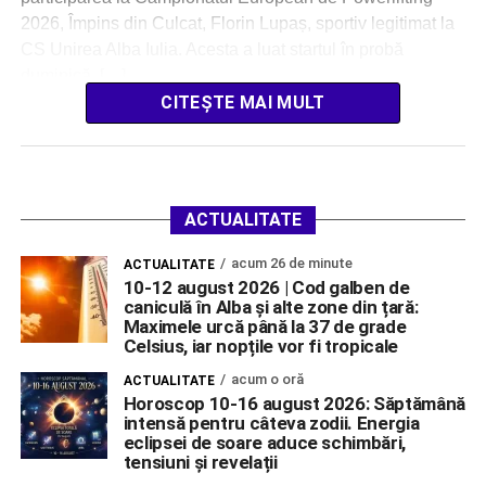
2026, Împins din Culcat, Florin Lupaș, sportiv legitimat la
CS Unirea Alba Iulia. Acesta a luat startul în probă
duminică, […]
CITEȘTE MAI MULT
ACTUALITATE
acum 26 de minute
ACTUALITATE
10-12 august 2026 | Cod galben de
caniculă în Alba și alte zone din țară:
Maximele urcă până la 37 de grade
Celsius, iar nopțile vor fi tropicale
acum o oră
ACTUALITATE
Horoscop 10-16 august 2026: Săptămână
intensă pentru câteva zodii. Energia
eclipsei de soare aduce schimbări,
tensiuni și revelații