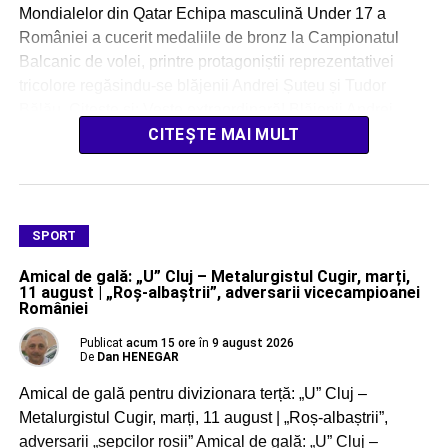
Mondialelor din Qatar Echipa masculină Under 17 a
României a cucerit medaliile de bronz la Campionatul
Balcanic de volei, printre protagoniștii reprezentativei
tricolore regăsindu-se blăjenii Andrei Șuteu și Tudor
Bălău. Citește și: Veste extraordinară! Blăjenii Andrei
Șuteu și […]
CITEȘTE MAI MULT
SPORT
Amical de gală: „U” Cluj – Metalurgistul Cugir, marți,
11 august | „Roș-albaștrii”, adversarii vicecampioanei
României
Publicat
acum 15 ore
în
9 august 2026
De
Dan HENEGAR
Amical de gală pentru divizionara terță: „U” Cluj –
Metalurgistul Cugir, marți, 11 august | „Roș-albaștrii”,
adversarii „șepcilor roșii” Amical de gală: „U” Cluj –