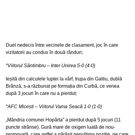
Duel nedecis între vecinele de clasament, joc în care
vizitatorii au condus în două rânduri;
*Viitorul Sântimbru – Inter Unirea 5-0 (4-0)
Ieșită din calculele luptei la vârf, trupa din Galtiu, dublă
Brânză, s-a răzbunat pe formația din Curbă, ce venea
după 3 jocuri în care nu a pierdut;
*AFC Micești – Viitorul Vama Seacă 1-0 (1-0)
„Mândria comunei Hopârta” a pierdut după 5 jocuri (11
puncte strânse). Gură mare de oxigen luată de nou-
promovată, care astfel a părăsit penultima poziție, pe care