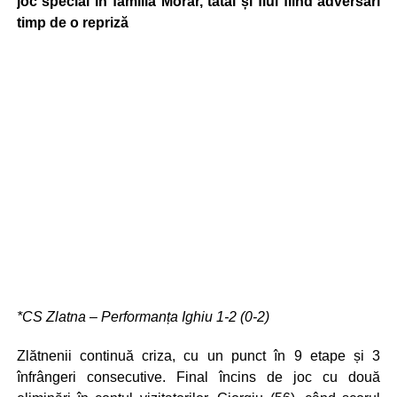
joc special în familia Morar, tatăl și fiul fiind adversari
timp de o repriză
*CS Zlatna – Performanța Ighiu 1-2 (0-2)
Zlătnenii continuă criza, cu un punct în 9 etape și 3
înfrângeri consecutive. Final încins de joc cu două