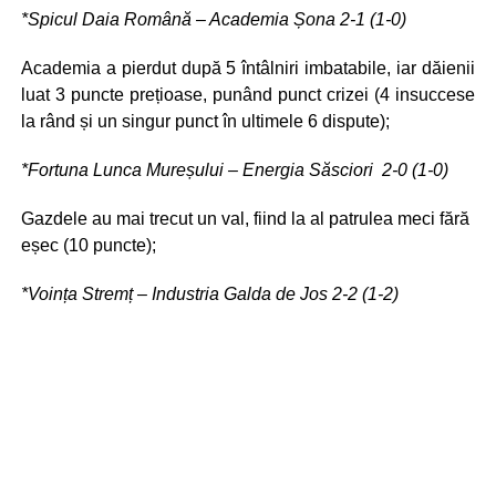
*Spicul Daia Română – Academia Șona 2-1 (1-0)
Academia a pierdut după 5 întâlniri imbatabile, iar dăienii
luat 3 puncte prețioase, punând punct crizei (4 insuccese
la rând și un singur punct în ultimele 6 dispute);
*Fortuna Lunca Mureșului – Energia Săsciori 2-0 (1-0)
Gazdele au mai trecut un val, fiind la al patrulea meci fără
eșec (10 puncte);
*Voința Stremț – Industria Galda de Jos 2-2 (1-2)