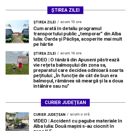
ȘTIREA ZILEI
acum 15 ore
ŞTIREA ZILEI
Cum arată în detaliu programul
transportului public „temporar” din Alba
Iulia: Oarda și Pâclișa, acoperite mai mult
pe hârtie
acum 16 ore
ŞTIREA ZILEI
VIDEO | O tânără din Apuseni păstrează
vie rețeta balmoșului din zona sa,
preparatul care decidea odinioară soarta
pețitului: „În funcție de cât de bun era
balmoșul, rămânea să meargă și la a doua
întâlnire sau nu”
CURIER JUDEȚEAN
acum o oră
CURIER JUDEȚEAN
VIDEO | Accident cu pagube materiale în
Alba Iulia: Două mașini s-au ciocnit în