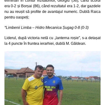
eliminări în contul vizitatorilor, Giorgiu (56), când scorul
era 0-2 și Borșai (86), când rezultatul era 1-2, dar gazdele
nu au reușit să profite de avantajul numeric. Dublă Raica
pentru oaspeți;
*Limbenii Limba – Hidro Mecanica Șugag 0-8 (0-3)
Liderul, după victoria netă cu „lanterna roșie”, s-a detașat
la 4 puncte în fruntea ierarhiei, dublă M. Găldean.