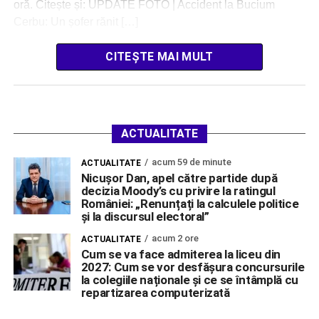
oră. Citește și: UPDATE FOTO | Accident la Bucium
Cerbu: Un șofer rănit […]
CITEȘTE MAI MULT
ACTUALITATE
acum 59 de minute
ACTUALITATE
Nicușor Dan, apel către partide după
decizia Moody’s cu privire la ratingul
României: „Renunțați la calculele politice
și la discursul electoral”
acum 2 ore
ACTUALITATE
Cum se va face admiterea la liceu din
2027: Cum se vor desfășura concursurile
la colegiile naționale și ce se întâmplă cu
repartizarea computerizată