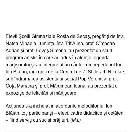
Elevii Şcolii Gimnaziale Roşia de Secaş, pregătiţi de înv.
Natea Mihaela Luminţa, înv. Trif Alina, prof. Cîmpean
Adrian şi prof. Edveş Simona, au prezentat un scurt
program artistic în care au adus în atenţie legenda
mărţişorului şi au interpretat un cântec din repertoriul lui
Ion Blăjan, iar copiii de la Centrul de Zi Sf. Ierarh Nicolae,
sub îndrumarea asistentului social Pop Veronica, prof.
Goţa Mariana şi prof. Mărginean Ioana, au prezentat o
expoziţie de felicitări și mărţişoare.
Acţiunea s-a încheiat în acordurile melodiilor lui Ion
Blăjan, toţi participanţii – elevi, cadre didactice şi cetăţeni
– fiind serviţi cu suc şi prăjituri.
(M.I.)