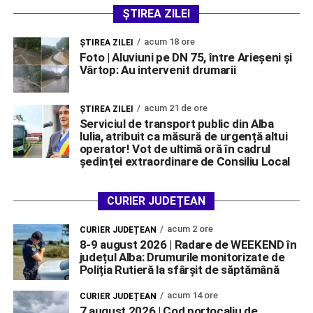
ȘTIREA ZILEI
acum 18 ore
ŞTIREA ZILEI
Foto | Aluviuni pe DN 75, între Arieșeni și
Vârtop: Au intervenit drumarii
acum 21 de ore
ŞTIREA ZILEI
Serviciul de transport public din Alba
Iulia, atribuit ca măsură de urgență altui
operator! Vot de ultimă oră în cadrul
ședinței extraordinare de Consiliu Local
CURIER JUDEȚEAN
acum 2 ore
CURIER JUDEȚEAN
8-9 august 2026 | Radare de WEEKEND în
județul Alba: Drumurile monitorizate de
Poliția Rutieră la sfârșit de săptămână
acum 14 ore
CURIER JUDEȚEAN
7 august 2026 | Cod portocaliu de