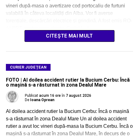
vineri după-masa o avertizare cod portocaliu de furtuni
valabilă în câteva localități din Alba. Vor fi averse
torențiale, descărcări electrice și grindină. A fost emis RO-
ALERT pentru zone vizate. Codul […]
CITEȘTE MAI MULT
CURIER JUDEȚEAN
FOTO | Al doilea accident rutier la Bucium Cerbu: Încă
o mașină s-a răsturnat în zona Dealul Mare
Publicat
acum 16 ore
în
7 august 2026
De
Ioana Oprean
Al doilea accident rutier la Bucium Cerbu: Încă o mașină
s-a răsturnat în zona Dealul Mare Un al doilea accident
rutier a avut loc vineri după-masa la Bucium Cerbu. Încă o
mașină s-a răsturnat în zona Dealul Mare, în decurs de o