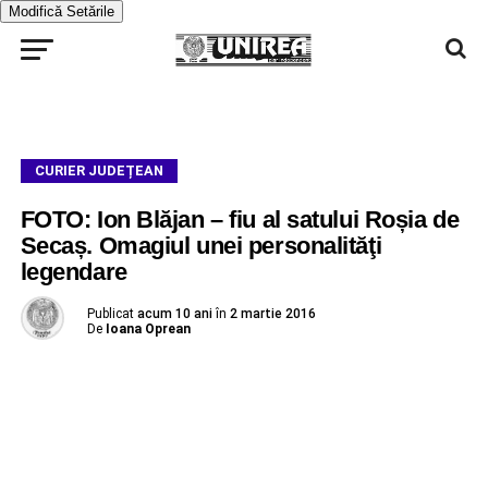
Modifică Setările
CURIER JUDEȚEAN
FOTO: Ion Blăjan – fiu al satului Roșia de
Secaș. Omagiul unei personalităţi
legendare
Publicat
acum 10 ani
în
2 martie 2016
De
Ioana Oprean