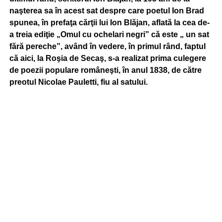
naşterea sa în acest sat despre care poetul Ion Brad
spunea, în prefaţa cărţii lui Ion Blăjan, aflată la cea de-
a treia ediţie „Omul cu ochelari negri” că este „ un sat
fără pereche”, având în vedere, în primul rând, faptul
că aici, la Roşia de Secaş, s-a realizat prima culegere
de poezii populare româneşti, în anul 1838, de către
preotul Nicolae Pauletti, fiu al satului.