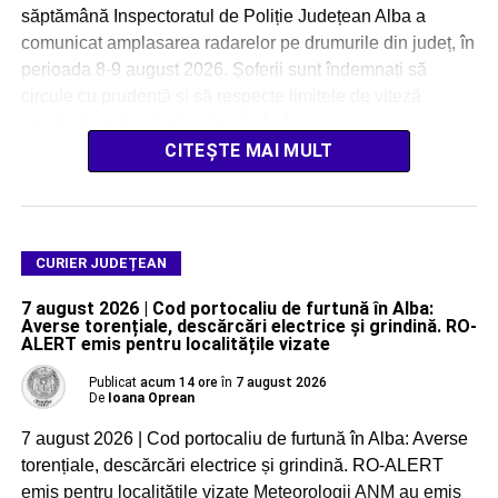
săptămână Inspectoratul de Poliție Județean Alba a
comunicat amplasarea radarelor pe drumurile din județ, în
perioada 8-9 august 2026. Șoferii sunt îndemnați să
circule cu prudență și să respecte limitele de viteză
legale, doar dacă este absolut […]
CITEȘTE MAI MULT
CURIER JUDEȚEAN
7 august 2026 | Cod portocaliu de furtună în Alba:
Averse torențiale, descărcări electrice și grindină. RO-
ALERT emis pentru localitățile vizate
Publicat
acum 14 ore
în
7 august 2026
De
Ioana Oprean
7 august 2026 | Cod portocaliu de furtună în Alba: Averse
torențiale, descărcări electrice și grindină. RO-ALERT
emis pentru localitățile vizate Meteorologii ANM au emis