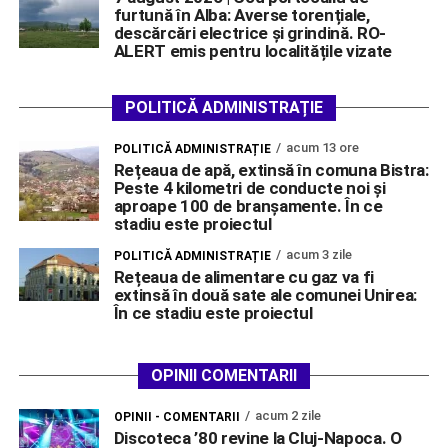
furtună în Alba: Averse torențiale,
descărcări electrice și grindină. RO-
ALERT emis pentru localitățile vizate
POLITICĂ ADMINISTRAȚIE
acum 13 ore
POLITICĂ ADMINISTRAȚIE
Rețeaua de apă, extinsă în comuna Bistra:
Peste 4 kilometri de conducte noi și
aproape 100 de branșamente. În ce
stadiu este proiectul
acum 3 zile
POLITICĂ ADMINISTRAȚIE
Rețeaua de alimentare cu gaz va fi
extinsă în două sate ale comunei Unirea:
În ce stadiu este proiectul
OPINII COMENTARII
acum 2 zile
OPINII - COMENTARII
Discoteca ’80 revine la Cluj-Napoca. O