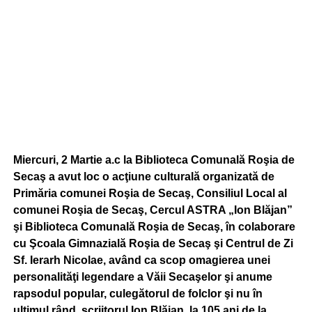
Miercuri, 2 Martie a.c la Biblioteca Comunală Roşia de
Secaş a avut loc o acţiune culturală organizată de
Primăria comunei Roşia de Secaş, Consiliul Local al
comunei Roşia de Secaş, Cercul ASTRA „Ion Blăjan”
şi Biblioteca Comunală Roşia de Secaş, în colaborare
cu Şcoala Gimnazială Roşia de Secaş şi Centrul de Zi
Sf. Ierarh Nicolae, având ca scop omagierea unei
personalităţi legendare a Văii Secaşelor şi anume
rapsodul popular, culegătorul de folclor şi nu în
ultimul rând, scriitorul Ion Blăjan, la 105 ani de la