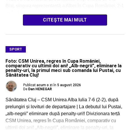
Blaj, singura reprezentantă a Albei în Cupa României, 2-1
cu […]
CITEȘTE MAI MULT
SPORT
Foto: CSM Unirea, regres în Cupa României,
comparativ cu ultimii doi ani! „Alb-negrii”, eliminare la
penalty-uri, la primul meci sub comanda lui Pustai, cu
Sănătatea Cluj!
Publicat
acum o zi
în
5 august 2026
De
Dan HENEGAR
Sănătatea Cluj – CSM Unirea Alba Iulia 7-6 (2-2), după
prelungiri și lovituri de departajare | La debutul lui Pustai,
„alb-negrii” eliminare după penalty-uri!! Divizionara terță
CSM Unirea, regres în Cupa României, comparativ cu
ultimii doi ani! „Alb-negrii”, eliminare la penalty-uri, la