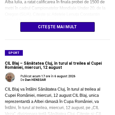
Alba Iulia, a ratat calificarea în finala probei de 1500 de
metri în cadrul Campionatelor Mondiale Under 20, de la
Oregon (SUA). Citește și: Atletele Lenuța Constantin
(CSU Alba Iulia) și Mihaela […]
CITEȘTE MAI MULT
SPORT
CIL Blaj – Sănătatea Cluj, în turul al treilea al Cupei
României, miercuri, 12 august
Publicat
acum 17 ore
în
6 august 2026
De
Dan HENEGAR
CIL Blaj va întâlni Sănătatea Cluj, în turul al treilea al
Cupei României, miercuri, 12 august CIL Blaj, unica
reprezentantă a Albei rămasă în Cupa României, va
întâlni, în turul al treilea, miercuri, 12 august, pe „CIL
Veza”, divizionara terță Sănătatea Cluj. Citește și: CIL