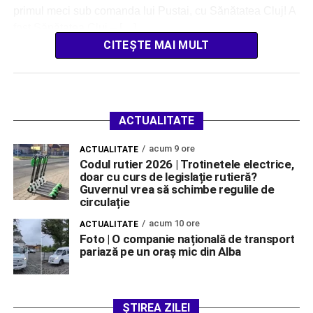
primul meci sub comanda lui Pustai, cu Sănătatea Cluj! A
fost Sănătatea Cluj – […]
CITEȘTE MAI MULT
ACTUALITATE
acum 9 ore
ACTUALITATE
Codul rutier 2026 | Trotinetele electrice,
doar cu curs de legislație rutieră?
Guvernul vrea să schimbe regulile de
circulație
acum 10 ore
ACTUALITATE
Foto | O companie națională de transport
pariază pe un oraș mic din Alba
ȘTIREA ZILEI