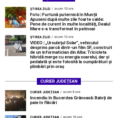
acum 10 ore
ŞTIREA ZILEI
Foto | Furtună puternică în Munții
Apuseni după multe zile foarte calde:
Pene de curent în multe localități, Dealul
Mare s-a transformat în patinoar
acum 12 ore
ŞTIREA ZILEI
VIDEO | „Ursulețul Solar”, vehiculul
desprins parcă dintr-un film SF, construit
de un informatician din Alba: Tricicleta
hibridă merge cu energia soarelui, dar și
pedalată și este folosită la cumpărături și
plimbări prin oraș
CURIER JUDEȚEAN
acum 8 ore
CURIER JUDEȚEAN
Incendiu în Bucerdea Grânoasă: Baloți de
paie în flăcări
acum 10 ore
CURIER JUDEȚEAN