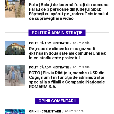
Foto | Baloți de lucernă furați din comuna
Fărău de 3 persoane din județul Sibiu:
Făptașii au apărut pe „radarul” sistemului
de supraveghere video
POLITICĂ ADMINISTRAȚIE
acum 2 zile
POLITICĂ ADMINISTRAȚIE
Rețeaua de alimentare cu gaz va fi
extinsă în două sate ale comunei Unirea:
În ce stadiu este proiectul
acum 3 zile
POLITICĂ ADMINISTRAȚIE
FOTO | Flaviu Rădițoiu, membru USR din
Cugir, numit în funcția de administrator
special la o filială a Companiei Naționale
ROMARM S.A.
OPINII COMENTARII
acum 17 ore
OPINII - COMENTARII