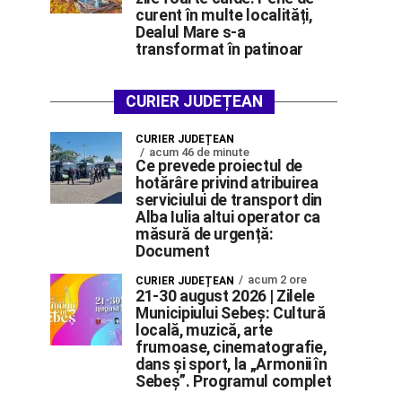
curent în multe localități,
Dealul Mare s-a
transformat în patinoar
CURIER JUDEȚEAN
CURIER JUDEȚEAN
acum 46 de minute
Ce prevede proiectul de
hotărâre privind atribuirea
serviciului de transport din
Alba Iulia altui operator ca
măsură de urgență:
Document
acum 2 ore
CURIER JUDEȚEAN
21-30 august 2026 | Zilele
Municipiului Sebeș: Cultură
locală, muzică, arte
frumoase, cinematografie,
dans și sport, la „Armonii în
Sebeș”. Programul complet