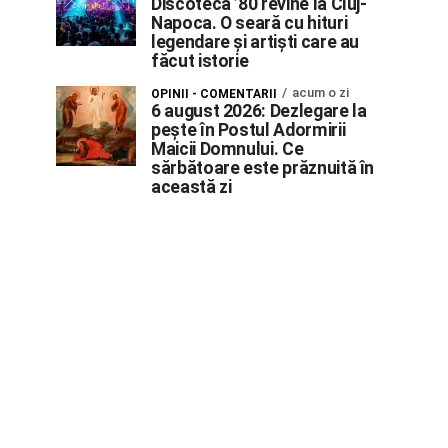
Discoteca ’80 revine la Cluj-
Napoca. O seară cu hituri
legendare și artiști care au
făcut istorie
acum o zi
OPINII - COMENTARII
6 august 2026: Dezlegare la
pește în Postul Adormirii
Maicii Domnului. Ce
sărbătoare este prăznuită în
această zi