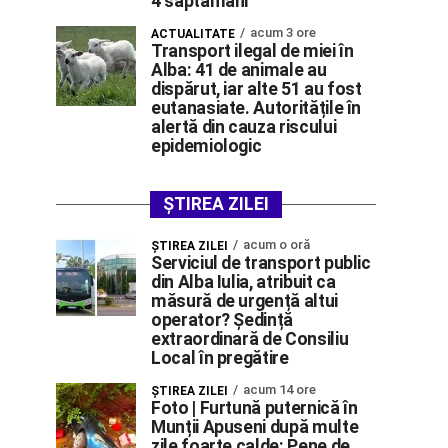
4 săptămâni
acum 3 ore
ACTUALITATE
Transport ilegal de miei în
Alba: 41 de animale au
dispărut, iar alte 51 au fost
eutanasiate. Autoritățile în
alertă din cauza riscului
epidemiologic
ȘTIREA ZILEI
acum o oră
ŞTIREA ZILEI
Serviciul de transport public
din Alba Iulia, atribuit ca
măsură de urgență altui
operator? Ședință
extraordinară de Consiliu
Local în pregătire
acum 14 ore
ŞTIREA ZILEI
Foto | Furtună puternică în
Munții Apuseni după multe
zile foarte calde: Pene de