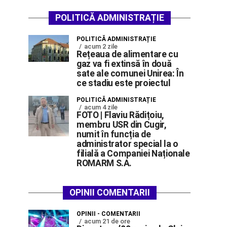
POLITICĂ ADMINISTRAȚIE
POLITICĂ ADMINISTRAȚIE
acum 2 zile
Rețeaua de alimentare cu
gaz va fi extinsă în două
sate ale comunei Unirea: În
ce stadiu este proiectul
POLITICĂ ADMINISTRAȚIE
acum 4 zile
FOTO | Flaviu Rădițoiu,
membru USR din Cugir,
numit în funcția de
administrator special la o
filială a Companiei Naționale
ROMARM S.A.
OPINII COMENTARII
OPINII - COMENTARII
acum 21 de ore