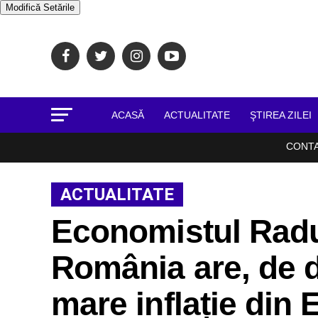
Modifică Setările
ACASĂ
ACTUALITATE
ŞTIREA ZILEI
CONT
ACTUALITATE
Economistul Rad
România are, de d
mare inflație din 