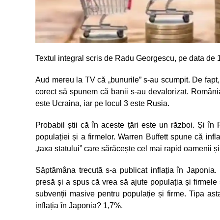
Textul integral scris de Radu Georgescu, pe data de 
Aud mereu la TV că „bunurile” s-au scumpit. De fapt
corect să spunem că banii s-au devalorizat. România
este Ucraina, iar pe locul 3 este Rusia.
Probabil știi că în aceste țări este un război. Și î
populației și a firmelor. Warren Buffett spune că in
„taxa statului” care sărăcește cel mai rapid oamenii și
Săptămâna trecută s-a publicat inflația în Japonia.
presă și a spus că vrea să ajute populația și firmele
subvenții masive pentru populație și firme. Tipa asta
inflația în Japonia? 1,7%.