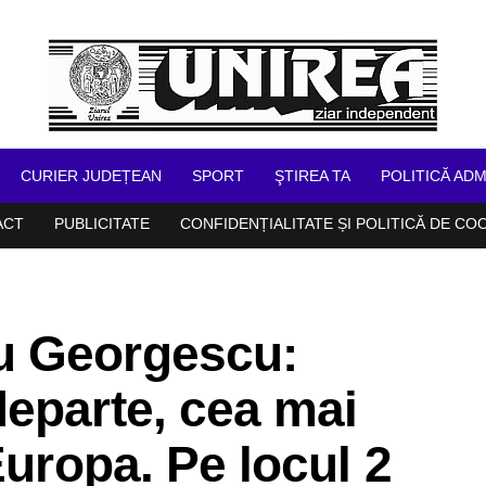
CURIER JUDEȚEAN
SPORT
ŞTIREA TA
POLITICĂ ADM
ACT
PUBLICITATE
CONFIDENȚIALITATE ȘI POLITICĂ DE CO
u Georgescu:
eparte, cea mai
Europa. Pe locul 2