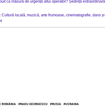
tribuit ca măsură de urgență altui operator? Ședință extraordinară
 Cultură locală, muzică, arte frumoase, cinematografie, dans și
et
E ROMÂNIA
RADU GEORGESCU
RUSIA
UCRAINA