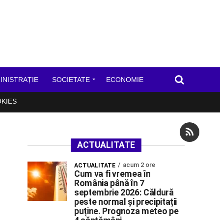
INISTRAȚIE
SOCIETATE
ECONOMIE
OKIES
ACTUALITATE
acum 2 ore
ACTUALITATE
Cum va fi vremea în
România până în 7
septembrie 2026: Căldură
peste normal și precipitații
puține. Prognoza meteo pe