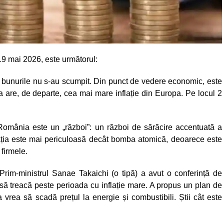
19 mai 2026, este următorul:
, bunurile nu s-au scumpit. Din punct de vedere economic, este
 are, de departe, cea mai mare inflație din Europa. Pe locul 2
n România este un „război”: un război de sărăcire accentuată a
flația este mai periculoasă decât bomba atomică, deoarece este
 firmele.
 Prim-ministrul Sanae Takaichi (o tipă) a avut o conferință de
 să treacă peste perioada cu inflație mare. A propus un plan de
 vrea să scadă prețul la energie și combustibili. Știi cât este