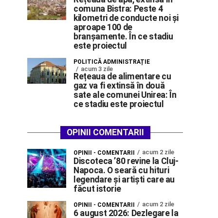
comuna Bistra: Peste 4
kilometri de conducte noi și
aproape 100 de
branșamente. În ce stadiu
este proiectul
POLITICĂ ADMINISTRAȚIE
acum 3 zile
Rețeaua de alimentare cu
gaz va fi extinsă în două
sate ale comunei Unirea: În
ce stadiu este proiectul
OPINII COMENTARII
acum 2 zile
OPINII - COMENTARII
Discoteca ’80 revine la Cluj-
Napoca. O seară cu hituri
legendare și artiști care au
făcut istorie
acum 2 zile
OPINII - COMENTARII
6 august 2026: Dezlegare la