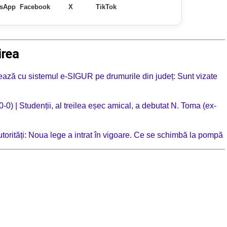
sApp
Facebook
X
TikTok
irea
ionează cu sistemul e-SIGUR pe drumurile din județ: Sunt vizate
0-0) | Studenții, al treilea eșec amical, a debutat N. Toma (ex-
autorități: Noua lege a intrat în vigoare. Ce se schimbă la pompă