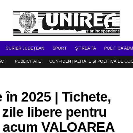
CURIER JUDEȚEAN
SPORT
ŞTIREA TA
POLITICĂ ADM
ACT
PUBLICITATE
CONFIDENȚIALITATE ȘI POLITICĂ DE CO
în 2025 | Tichete,
 zile libere pentru
te acum VALOAREA