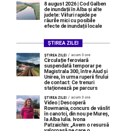
8 august 2026 | Cod Galben
de inundații în Alba și alte
județe: Viituri rapide pe
râurile mici cu posibile
efecte de inundații locale
ȘTIREA ZILEI
acum 3 ore
ŞTIREA ZILEI
Circulație feroviară
suspendată temporar pe
Magistrala 300, între Aiud și
Unirea, în urma ruperii firului
de contact: Ce trenuri
staționează pe parcurs
acum 3 ore
ŞTIREA ZILEI
Video | Descoperă
Rowmania, concurs de vâslit
în canotci, din nou pe Mureș,
la Alba Iulia. Ivona
Patzaichin: „Avem o resursă
valoroasă pe care o