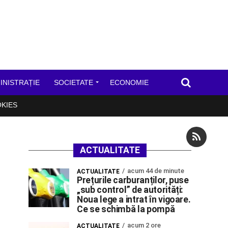
INISTRAȚIE
SOCIETATE
ECONOMIE
OKIES
ACTUALITATE
acum 44 de minute
ACTUALITATE
Prețurile carburanților, puse
„sub control” de autorități:
Noua lege a intrat în vigoare.
Ce se schimbă la pompă
acum 2 ore
ACTUALITATE