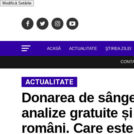
Modifică Setările
ACASĂ
ACTUALITATE
ŞTIREA ZILEI
CONT
ACTUALITATE
Donarea de sânge 
analize gratuite și
români. Care es