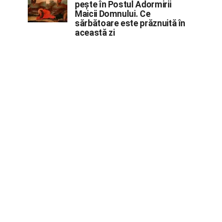
pește în Postul Adormirii
Maicii Domnului. Ce
sărbătoare este prăznuită în
această zi