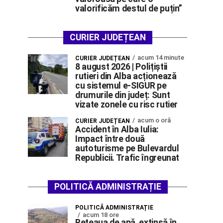
valorificăm destul de puțin”
CURIER JUDEȚEAN
acum 14 minute
CURIER JUDEȚEAN
8 august 2026 | Polițiștii
rutieri din Alba acționează
cu sistemul e-SIGUR pe
drumurile din județ: Sunt
vizate zonele cu risc rutier
acum o oră
CURIER JUDEȚEAN
Accident în Alba Iulia:
Impact între două
autoturisme pe Bulevardul
Republicii. Trafic îngreunat
POLITICĂ ADMINISTRAȚIE
POLITICĂ ADMINISTRAȚIE
acum 18 ore
Rețeaua de apă, extinsă în