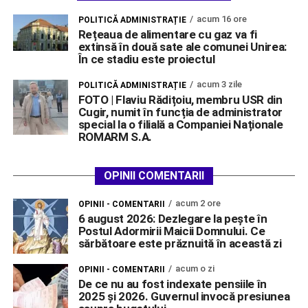
acum 16 ore
POLITICĂ ADMINISTRAȚIE
Rețeaua de alimentare cu gaz va fi
extinsă în două sate ale comunei Unirea:
În ce stadiu este proiectul
acum 3 zile
POLITICĂ ADMINISTRAȚIE
FOTO | Flaviu Rădițoiu, membru USR din
Cugir, numit în funcția de administrator
special la o filială a Companiei Naționale
ROMARM S.A.
OPINII COMENTARII
acum 2 ore
OPINII - COMENTARII
6 august 2026: Dezlegare la pește în
Postul Adormirii Maicii Domnului. Ce
sărbătoare este prăznuită în această zi
acum o zi
OPINII - COMENTARII
De ce nu au fost indexate pensiile în
2025 și 2026. Guvernul invocă presiunea