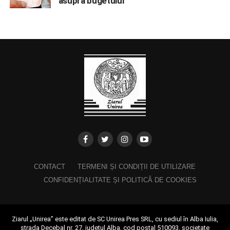
asupra bugetului
CONTACT
TERMENI ȘI CONDIȚII DE UTILIZARE
CONFIDENȚIALITATE ȘI POLITICĂ DE COOKIES
Ziarul „Unirea” este editat de SC Unirea Pres SRL, cu sediul în Alba Iulia,
strada Decebal nr. 27, județul Alba, cod poștal 510093, societate