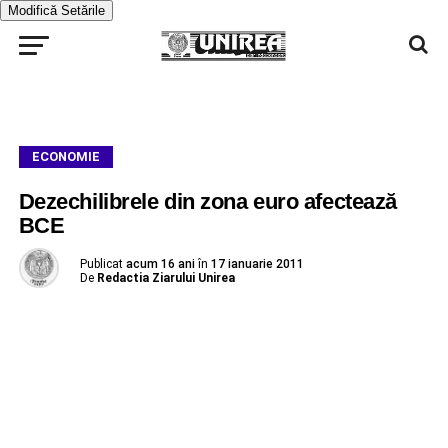
Modifică Setările
ECONOMIE
Dezechilibrele din zona euro afectează
BCE
Publicat
acum 16 ani
în
17 ianuarie 2011
De
Redactia Ziarului Unirea