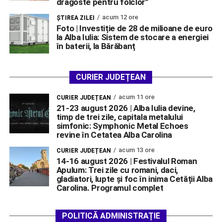
dragoste pentru folclor”
acum 12 ore
ŞTIREA ZILEI
Foto | Investiție de 28 de milioane de euro
la Alba Iulia: Sistem de stocare a energiei
în baterii, la Bărăbanț
CURIER JUDEȚEAN
acum 11 ore
CURIER JUDEȚEAN
21-23 august 2026 | Alba Iulia devine,
timp de trei zile, capitala metalului
simfonic: Symphonic Metal Echoes
revine în Cetatea Alba Carolina
acum 13 ore
CURIER JUDEȚEAN
14-16 august 2026 | Festivalul Roman
Apulum: Trei zile cu romani, daci,
gladiatori, lupte și foc în inima Cetății Alba
Carolina. Programul complet
POLITICĂ ADMINISTRAȚIE