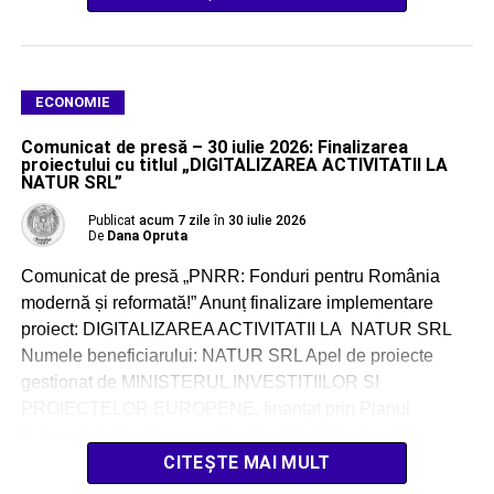
productivitate, competitivitate, cercetare, dezvoltare […]
ECONOMIE
Comunicat de presă – 30 iulie 2026: Finalizarea
proiectului cu titlul „DIGITALIZAREA ACTIVITATII LA
NATUR SRL”
Publicat
acum 7 zile
în
30 iulie 2026
De
Dana Opruta
Comunicat de presă „PNRR: Fonduri pentru România
modernă și reformată!” Anunț finalizare implementare
proiect: DIGITALIZAREA ACTIVITATII LA NATUR SRL
Numele beneficiarului: NATUR SRL Apel de proiecte
gestionat de MINISTERUL INVESTITIILOR SI
PROIECTELOR EUROPENE, finanțat prin Planul
Național de Redresare și Reziliență al României,
Componenta. C9. SUPORT PENTRU SECTORUL
CITEȘTE MAI MULT
PRIVAT, CERCETARE, DEZVOLTARE .I INOVARE, […]