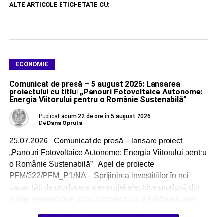
ALTE ARTICOLE ETICHETATE CU:
ECONOMIE
Comunicat de presă – 5 august 2026: Lansarea
proiectului cu titlul „Panouri Fotovoltaice Autonome:
Energia Viitorului pentru o Românie Sustenabilă”
Publicat
acum 22 de ore
în
5 august 2026
De
Dana Opruta
25.07.2026 Comunicat de presă – lansare proiect
„Panouri Fotovoltaice Autonome: Energia Viitorului pentru
o Românie Sustenabilă” Apel de proiecte:
PFM/322/PFM_P1/NA – Sprijinirea investițiilor în noi
capacități de producere a energiei electrice produsă din
surse regenerabile Scopul proiectului: Realizarea unei
capacități noi de producere a energiei electrice din surse