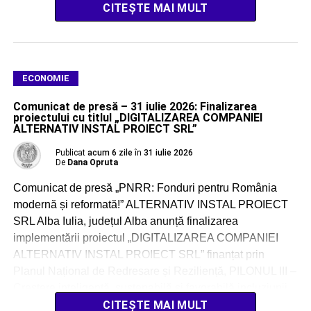
regenerabile solare, cu o […]
CITEȘTE MAI MULT
ECONOMIE
Comunicat de presă – 31 iulie 2026: Finalizarea
proiectului cu titlul „DIGITALIZAREA COMPANIEI
ALTERNATIV INSTAL PROIECT SRL”
Publicat
acum 6 zile
în
31 iulie 2026
De
Dana Opruta
Comunicat de presă „PNRR: Fonduri pentru România
modernă și reformată!” ALTERNATIV INSTAL PROIECT
SRL Alba Iulia, județul Alba anunță finalizarea
implementării proiectul „DIGITALIZAREA COMPANIEI
ALTERNATIV INSTAL PROIECT SRL” finanțat prin
Planul Național de Redresare și Reziliență, PILONUL III –
Creștere inteligentă, sustenabilă și favorabilă incluziunii,
inclusiv coeziune economică, locuri de muncă,
CITEȘTE MAI MULT