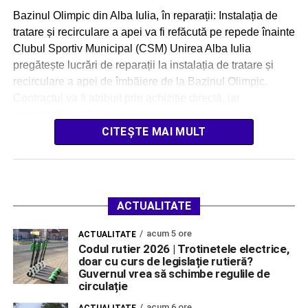
Bazinul Olimpic din Alba Iulia, în reparații: Instalația de
tratare și recirculare a apei va fi refăcută pe repede înainte
Clubul Sportiv Municipal (CSM) Unirea Alba Iulia
pregătește lucrări de reparații la instalația de tratare și
recirculare a apei de îmbăiere de la Bazinul Olimpic.
Contractul va fi atribuit prin achiziție directă, iar
executantul va […]
CITEȘTE MAI MULT
ACTUALITATE
acum 5 ore
ACTUALITATE
Codul rutier 2026 | Trotinetele electrice,
doar cu curs de legislație rutieră?
Guvernul vrea să schimbe regulile de
circulație
acum 6 ore
ACTUALITATE