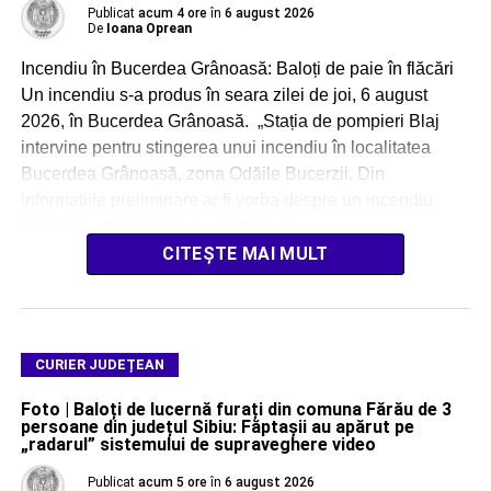
Publicat
acum 4 ore
în
6 august 2026
De
Ioana Oprean
Incendiu în Bucerdea Grânoasă: Baloți de paie în flăcări
Un incendiu s-a produs în seara zilei de joi, 6 august
2026, în Bucerdea Grânoasă. „Stația de pompieri Blaj
intervine pentru stingerea unui incendiu în localitatea
Bucerdea Grânoasă, zona Odăile Bucerzii. Din
informațiile preliminare ar fi vorba despre un incendiu
izbucnit la baloți de paie. Forțe […]
CITEȘTE MAI MULT
CURIER JUDEȚEAN
Foto | Baloți de lucernă furați din comuna Fărău de 3
persoane din județul Sibiu: Făptașii au apărut pe
„radarul” sistemului de supraveghere video
Publicat
acum 5 ore
în
6 august 2026