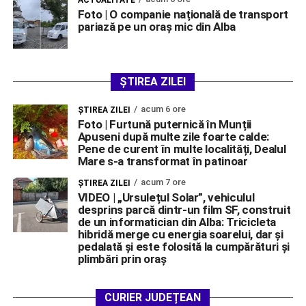
Foto | O companie națională de transport
pariază pe un oraș mic din Alba
ȘTIREA ZILEI
acum 6 ore
ŞTIREA ZILEI
Foto | Furtună puternică în Munții
Apuseni după multe zile foarte calde:
Pene de curent în multe localități, Dealul
Mare s-a transformat în patinoar
acum 7 ore
ŞTIREA ZILEI
VIDEO | „Ursulețul Solar”, vehiculul
desprins parcă dintr-un film SF, construit
de un informatician din Alba: Tricicleta
hibridă merge cu energia soarelui, dar și
pedalată și este folosită la cumpărături și
plimbări prin oraș
CURIER JUDEȚEAN