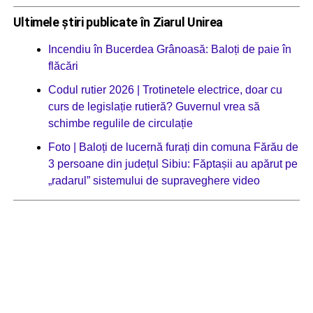
Ultimele știri publicate în Ziarul Unirea
Incendiu în Bucerdea Grânoasă: Baloți de paie în
flăcări
Codul rutier 2026 | Trotinetele electrice, doar cu
curs de legislație rutieră? Guvernul vrea să
schimbe regulile de circulație
Foto | Baloți de lucernă furați din comuna Fărău de
3 persoane din județul Sibiu: Făptașii au apărut pe
„radarul” sistemului de supraveghere video