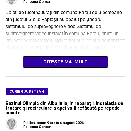
De
Ioana Oprean
Baloți de lucernă furați din comuna Fărău de 3 persoane
din județul Sibiu: Făptașii au apărut pe „radarul”
sistemului de supraveghere video Sistemul de
supraveghere video instalat în comuna Fărău, printr-un
proiect dedicat creșterii siguranței publice si-a demonstrat
utilitatea, a anunțat în seara zilei de joi, 6 august 2026
primarul Ioan Stoia. Potrivit acestuia, în […]
CITEȘTE MAI MULT
CURIER JUDEȚEAN
Bazinul Olimpic din Alba Iulia, în reparații: Instalația de
tratare și recirculare a apei va fi refăcută pe repede
înainte
Publicat
acum 9 ore
în
6 august 2026
De
Ioana Oprean