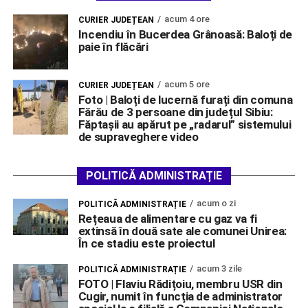
acum 4 ore
CURIER JUDEȚEAN
Incendiu în Bucerdea Grânoasă: Baloți de
paie în flăcări
acum 5 ore
CURIER JUDEȚEAN
Foto | Baloți de lucernă furați din comuna
Fărău de 3 persoane din județul Sibiu:
Făptașii au apărut pe „radarul” sistemului
de supraveghere video
POLITICĂ ADMINISTRAȚIE
acum o zi
POLITICĂ ADMINISTRAȚIE
Rețeaua de alimentare cu gaz va fi
extinsă în două sate ale comunei Unirea:
În ce stadiu este proiectul
acum 3 zile
POLITICĂ ADMINISTRAȚIE
FOTO | Flaviu Rădițoiu, membru USR din
Cugir, numit în funcția de administrator