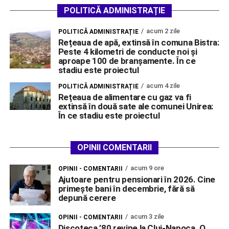
POLITICĂ ADMINISTRAȚIE
acum 2 zile
POLITICĂ ADMINISTRAȚIE
Rețeaua de apă, extinsă în comuna Bistra:
Peste 4 kilometri de conducte noi și
aproape 100 de branșamente. În ce
stadiu este proiectul
acum 4 zile
POLITICĂ ADMINISTRAȚIE
Rețeaua de alimentare cu gaz va fi
extinsă în două sate ale comunei Unirea:
În ce stadiu este proiectul
OPINII COMENTARII
acum 9 ore
OPINII - COMENTARII
Ajutoare pentru pensionari în 2026. Cine
primește bani în decembrie, fără să
depună cerere
acum 3 zile
OPINII - COMENTARII
Discoteca ’80 revine la Cluj-Napoca. O