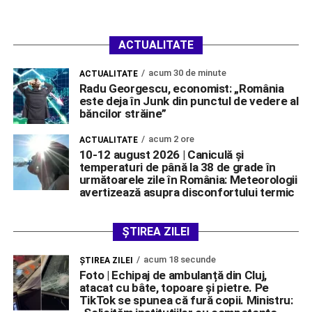
ACTUALITATE
acum 30 de minute
ACTUALITATE
Radu Georgescu, economist: „România
este deja în Junk din punctul de vedere al
băncilor străine”
acum 2 ore
ACTUALITATE
10-12 august 2026 | Caniculă și
temperaturi de până la 38 de grade în
următoarele zile în România: Meteorologii
avertizează asupra disconfortului termic
ȘTIREA ZILEI
acum 18 secunde
ŞTIREA ZILEI
Foto | Echipaj de ambulanță din Cluj,
atacat cu bâte, topoare și pietre. Pe
TikTok se spunea că fură copii. Ministru: