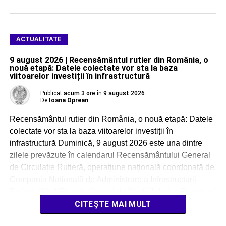
ACTUALITATE
9 august 2026 | Recensământul rutier din România, o
nouă etapă: Datele colectate vor sta la baza
viitoarelor investiții în infrastructură
Publicat
acum 3 ore
în
9 august 2026
De
Ioana Oprean
Recensământul rutier din România, o nouă etapă: Datele
colectate vor sta la baza viitoarelor investiții în
infrastructură Duminică, 9 august 2026 este una dintre
zilele prevăzute în calendarul Recensământului General
de Circulație Rutieră, operațiune națională coordonată de
Compania Națională de Administrare a Infrastructurii
Rutiere (CNAIR), prin Centrul de Studii Tehnice Rutiere și
Informatică (CESTRIN). Acțiunea […]
CITEȘTE MAI MULT