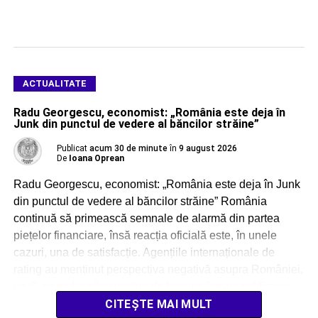
ACTUALITATE
Radu Georgescu, economist: „România este deja în
Junk din punctul de vedere al băncilor străine”
Publicat
acum 30 de minute
în
9 august 2026
De
Ioana Oprean
Radu Georgescu, economist: „România este deja în Junk
din punctul de vedere al băncilor străine” România
continuă să primească semnale de alarmă din partea
piețelor financiare, însă reacția oficială este, în unele
cazuri, una de satisfacție. Agențiile internaționale de
rating au menținut perspectiva negativă asupra României,
iar Guvernul a găsit motive de bucurie într-un calificativ
[…]
CITEȘTE MAI MULT