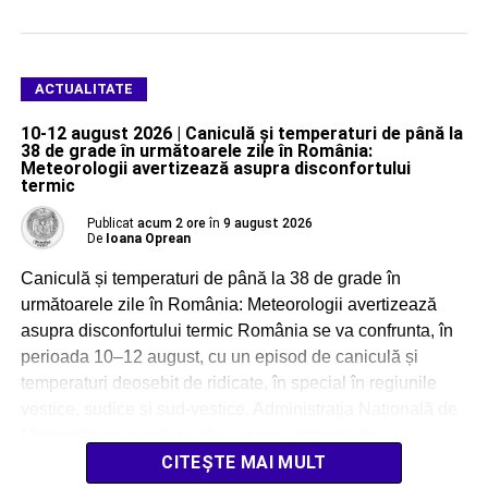
ACTUALITATE
10-12 august 2026 | Caniculă și temperaturi de până la
38 de grade în următoarele zile în România:
Meteorologii avertizează asupra disconfortului
termic
Publicat
acum 2 ore
în
9 august 2026
De
Ioana Oprean
Caniculă și temperaturi de până la 38 de grade în
următoarele zile în România: Meteorologii avertizează
asupra disconfortului termic România se va confrunta, în
perioada 10–12 august, cu un episod de caniculă și
temperaturi deosebit de ridicate, în special în regiunile
vestice, sudice și sud-vestice. Administrația Națională de
Meteorologie avertizează și asupra accentuării
disconfortului termic, […]
CITEȘTE MAI MULT