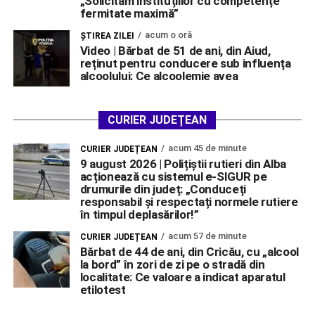
„Solicităm instituțiilor cu competențe
fermitate maximă”
acum o oră
ŞTIREA ZILEI
Video | Bărbat de 51 de ani, din Aiud,
reținut pentru conducere sub influența
alcoolului: Ce alcoolemie avea
CURIER JUDEȚEAN
acum 45 de minute
CURIER JUDEȚEAN
9 august 2026 | Polițiștii rutieri din Alba
acționează cu sistemul e-SIGUR pe
drumurile din județ: „Conduceți
responsabil și respectați normele rutiere
în timpul deplasărilor!”
acum 57 de minute
CURIER JUDEȚEAN
Bărbat de 44 de ani, din Cricău, cu „alcool
la bord” în zori de zi pe o stradă din
localitate: Ce valoare a indicat aparatul
etilotest