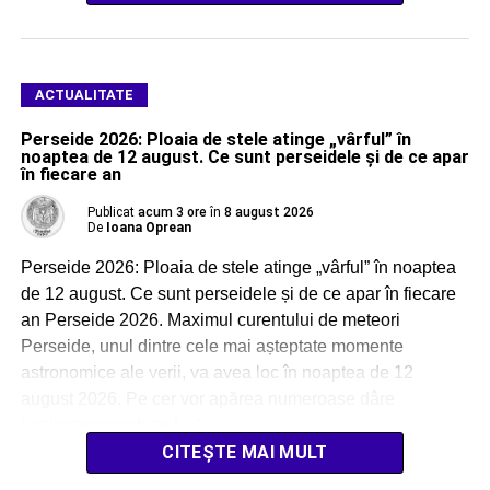
ACTUALITATE
Perseide 2026: Ploaia de stele atinge „vârful” în
noaptea de 12 august. Ce sunt perseidele și de ce apar
în fiecare an
Publicat
acum 3 ore
în
8 august 2026
De
Ioana Oprean
Perseide 2026: Ploaia de stele atinge „vârful” în noaptea
de 12 august. Ce sunt perseidele și de ce apar în fiecare
an Perseide 2026. Maximul curentului de meteori
Perseide, unul dintre cele mai așteptate momente
astronomice ale verii, va avea loc în noaptea de 12
august 2026. Pe cer vor apărea numeroase dâre
luminoase produse […]
CITEȘTE MAI MULT