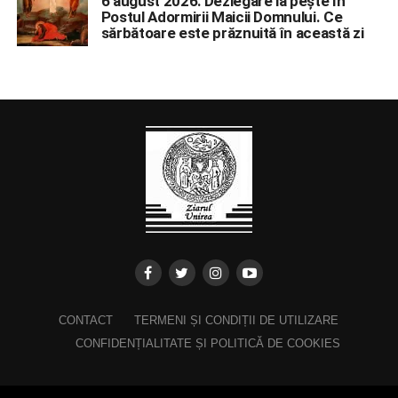
6 august 2026: Dezlegare la pește în
Postul Adormirii Maicii Domnului. Ce
sărbătoare este prăznuită în această zi
CONTACT
TERMENI ȘI CONDIȚII DE UTILIZARE
CONFIDENȚIALITATE ȘI POLITICĂ DE COOKIES