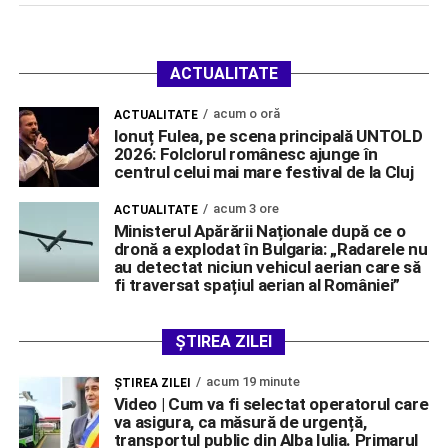
ACTUALITATE
acum o oră
ACTUALITATE
Ionuț Fulea, pe scena principală UNTOLD
2026: Folclorul românesc ajunge în
centrul celui mai mare festival de la Cluj
acum 3 ore
ACTUALITATE
Ministerul Apărării Naționale după ce o
dronă a explodat în Bulgaria: „Radarele nu
au detectat niciun vehicul aerian care să
fi traversat spațiul aerian al României”
ȘTIREA ZILEI
acum 19 minute
ŞTIREA ZILEI
Video | Cum va fi selectat operatorul care
va asigura, ca măsură de urgență,
transportul public din Alba Iulia. Primarul