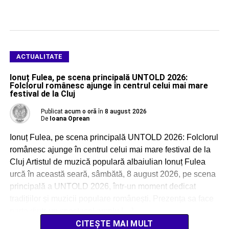
ACTUALITATE
Ionuț Fulea, pe scena principală UNTOLD 2026:
Folclorul românesc ajunge în centrul celui mai mare
festival de la Cluj
Publicat
acum o oră
în
8 august 2026
De
Ioana Oprean
Ionuț Fulea, pe scena principală UNTOLD 2026: Folclorul
românesc ajunge în centrul celui mai mare festival de la
Cluj Artistul de muzică populară albaiulian Ionuț Fulea
urcă în această seară, sâmbătă, 8 august 2026, pe scena
principală a UNTOLD 2026, într-un moment dedicat
tradițiilor și muzicii populare românești. Prezența sa face
parte dintr-un spectacol amplu […]
CITEȘTE MAI MULT