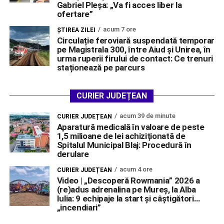
Gabriel Pleșa: „Va fi acces liber la
ofertare”
acum 7 ore
ŞTIREA ZILEI
Circulație feroviară suspendată temporar
pe Magistrala 300, între Aiud și Unirea, în
urma ruperii firului de contact: Ce trenuri
staționează pe parcurs
CURIER JUDEȚEAN
acum 39 de minute
CURIER JUDEȚEAN
Aparatură medicală în valoare de peste
1,5 milioane de lei achiziționată de
Spitalul Municipal Blaj: Procedură în
derulare
acum 4 ore
CURIER JUDEȚEAN
Video | „Descoperă Rowmania” 2026 a
(re)adus adrenalina pe Mureș, la Alba
Iulia: 9 echipaje la start și câștigători…
„incendiari”