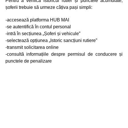
Pentru a verifica istoricul rutier și punctele acumulate,
șoferii trebuie să urmeze câțiva pași simpli:
-accesează platforma HUB MAI
-se autentifică în contul personal
-intră în secțiunea „Șoferi și vehicule”
-selectează opțiunea „Istoric sancțiuni rutiere”
-transmit solicitarea online
-consultă informațiile despre permisul de conducere și
punctele de penalizare