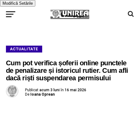
Modifică Setările
ACTUALITATE
Cum pot verifica șoferii online punctele
de penalizare și istoricul rutier. Cum afli
dacă riști suspendarea permisului
Publicat
acum 3 luni
în
16 mai 2026
De
Ioana Oprean