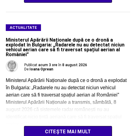
ACTUALITATE
Ministerul Apărării Naționale după ce o dronă a
explodat în Bulgaria: „Radarele nu au detectat niciun
vehicul aerian care să fi traversat spațiul aerian al
României”
Publicat
acum 3 ore
în
8 august 2026
De
Ioana Oprean
Ministerul Apărării Naționale după ce o dronă a explodat
în Bulgaria: „Radarele nu au detectat niciun vehicul
aerian care să fi traversat spațiul aerian al României”
Ministerul Apărării Naționale a transmis, sâmbătă, 8
august 2026 că sistemele radar românești nu au
identificat nicio țintă aeriană care să fi traversat spațiul
aerian al României în direcția […]
CITEȘTE MAI MULT