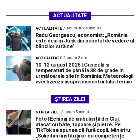
ACTUALITATE
acum 36 de minute
ACTUALITATE
Radu Georgescu, economist: „România
este deja în Junk din punctul de vedere al
băncilor străine”
acum 2 ore
ACTUALITATE
10-12 august 2026 | Caniculă și
temperaturi de până la 38 de grade în
următoarele zile în România: Meteorologii
avertizează asupra disconfortului termic
ȘTIREA ZILEI
acum 5 minute
ŞTIREA ZILEI
Foto | Echipaj de ambulanță din Cluj,
atacat cu bâte, topoare și pietre. Pe
TikTok se spunea că fură copii. Ministru:
„Solicităm instituțiilor cu competențe