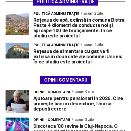
POLITICĂ ADMINISTRAȚIE
acum 2 zile
POLITICĂ ADMINISTRAȚIE
Rețeaua de apă, extinsă în comuna Bistra:
Peste 4 kilometri de conducte noi și
aproape 100 de branșamente. În ce
stadiu este proiectul
acum 4 zile
POLITICĂ ADMINISTRAȚIE
Rețeaua de alimentare cu gaz va fi
extinsă în două sate ale comunei Unirea:
În ce stadiu este proiectul
OPINII COMENTARII
acum 9 ore
OPINII - COMENTARII
Ajutoare pentru pensionari în 2026. Cine
primește bani în decembrie, fără să
depună cerere
acum 3 zile
OPINII - COMENTARII
Discoteca ’80 revine la Cluj-Napoca. O