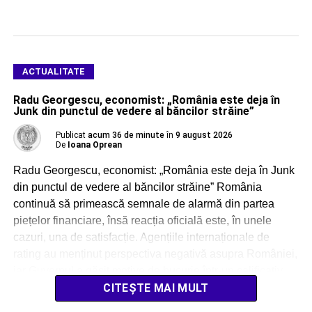
ACTUALITATE
Radu Georgescu, economist: „România este deja în
Junk din punctul de vedere al băncilor străine”
Publicat
acum 36 de minute
în
9 august 2026
De
Ioana Oprean
Radu Georgescu, economist: „România este deja în Junk
din punctul de vedere al băncilor străine” România
continuă să primească semnale de alarmă din partea
piețelor financiare, însă reacția oficială este, în unele
cazuri, una de satisfacție. Agențiile internaționale de
rating au menținut perspectiva negativă asupra României,
iar Guvernul a găsit motive de bucurie într-un calificativ
[…]
CITEȘTE MAI MULT