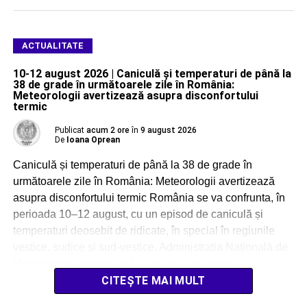
ACTUALITATE
10-12 august 2026 | Caniculă și temperaturi de până la
38 de grade în următoarele zile în România:
Meteorologii avertizează asupra disconfortului
termic
Publicat
acum 2 ore
în
9 august 2026
De
Ioana Oprean
Caniculă și temperaturi de până la 38 de grade în
următoarele zile în România: Meteorologii avertizează
asupra disconfortului termic România se va confrunta, în
perioada 10–12 august, cu un episod de caniculă și
temperaturi deosebit de ridicate, în special în regiunile
vestice, sudice și sud-vestice. Administrația Națională de
Meteorologie avertizează și asupra accentuării
disconfortului termic, […]
CITEȘTE MAI MULT