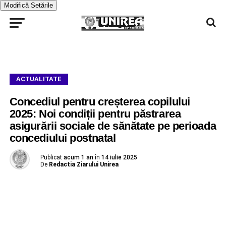
Modifică Setările
ACTUALITATE
Concediul pentru creșterea copilului
2025: Noi condiții pentru păstrarea
asigurării sociale de sănătate pe perioada
concediului postnatal
Publicat
acum 1 an
în
14 iulie 2025
De
Redactia Ziarului Unirea