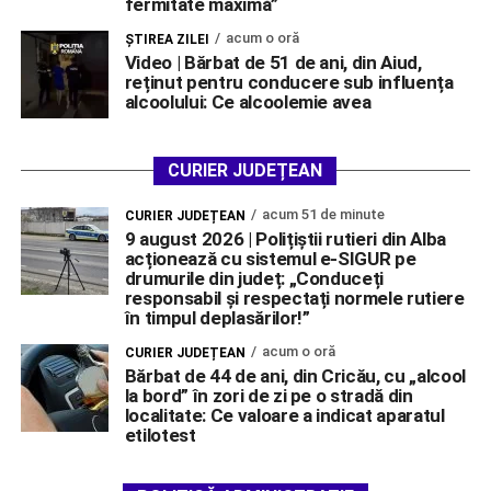
fermitate maximă”
acum o oră
ŞTIREA ZILEI
Video | Bărbat de 51 de ani, din Aiud,
reținut pentru conducere sub influența
alcoolului: Ce alcoolemie avea
CURIER JUDEȚEAN
acum 51 de minute
CURIER JUDEȚEAN
9 august 2026 | Polițiștii rutieri din Alba
acționează cu sistemul e-SIGUR pe
drumurile din județ: „Conduceți
responsabil și respectați normele rutiere
în timpul deplasărilor!”
acum o oră
CURIER JUDEȚEAN
Bărbat de 44 de ani, din Cricău, cu „alcool
la bord” în zori de zi pe o stradă din
localitate: Ce valoare a indicat aparatul
etilotest