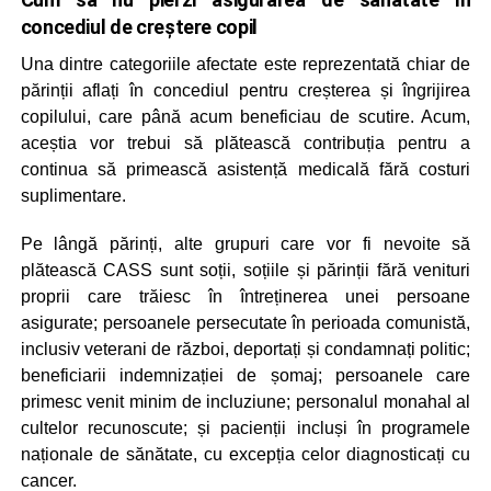
concediul de creștere copil
Una dintre categoriile afectate este reprezentată chiar de
părinții aflați în concediul pentru creșterea și îngrijirea
copilului, care până acum beneficiau de scutire. Acum,
aceștia vor trebui să plătească contribuția pentru a
continua să primească asistență medicală fără costuri
suplimentare.
Pe lângă părinți, alte grupuri care vor fi nevoite să
plătească CASS sunt soții, soțiile și părinții fără venituri
proprii care trăiesc în întreținerea unei persoane
asigurate; persoanele persecutate în perioada comunistă,
inclusiv veterani de război, deportați și condamnați politic;
beneficiarii indemnizației de șomaj; persoanele care
primesc venit minim de incluziune; personalul monahal al
cultelor recunoscute; și pacienții incluși în programele
naționale de sănătate, cu excepția celor diagnosticați cu
cancer.