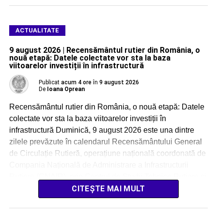
ACTUALITATE
9 august 2026 | Recensământul rutier din România, o
nouă etapă: Datele colectate vor sta la baza
viitoarelor investiții în infrastructură
Publicat
acum 4 ore
în
9 august 2026
De
Ioana Oprean
Recensământul rutier din România, o nouă etapă: Datele
colectate vor sta la baza viitoarelor investiții în
infrastructură Duminică, 9 august 2026 este una dintre
zilele prevăzute în calendarul Recensământului General
de Circulație Rutieră, operațiune națională coordonată de
Compania Națională de Administrare a Infrastructurii
Rutiere (CNAIR), prin Centrul de Studii Tehnice Rutiere și
Informatică (CESTRIN). Acțiunea […]
CITEȘTE MAI MULT