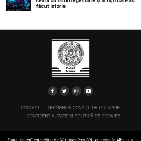
seară cu hituri legendare și artiști care au
făcut istorie
CONTACT
TERMENI ȘI CONDIȚII DE UTILIZARE
CONFIDENȚIALITATE ȘI POLITICĂ DE COOKIES
Ziarul „Unirea” este editat de SC Unirea Pres SRL, cu sediul în Alba Iulia,