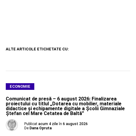
ALTE ARTICOLE ETICHETATE CU:
ECONOMIE
Comunicat de presă – 6 august 2026: Finalizarea
proiectului cu titlul „Dotarea cu mobilier, materiale
didactice şi echipamente digitale a Şcolii Gimnaziale
Ştefan cel Mare Cetatea de Baltă”
Publicat
acum 4 zile
în
6 august 2026
De
Dana Opruta