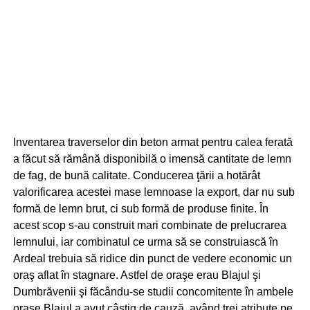
Inventarea traverselor din beton armat pentru calea ferată
a făcut să rămână disponibilă o imensă cantitate de lemn
de fag, de bună calitate. Conducerea ţării a hotărât
valorificarea acestei mase lemnoase la export, dar nu sub
formă de lemn brut, ci sub formă de produse finite. În
acest scop s-au construit mari combinate de prelucrarea
lemnului, iar combinatul ce urma să se construiască în
Ardeal trebuia să ridice din punct de vedere economic un
oraş aflat în stagnare. Astfel de oraşe erau Blajul şi
Dumbrăvenii şi făcându-se studii concomitente în ambele
oraşe Blajul a avut câştig de cauză, având trei atribute pe