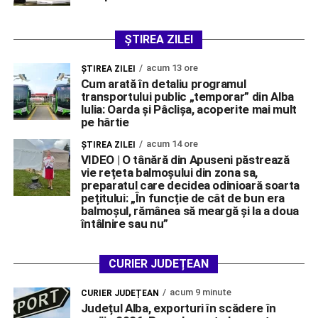
ȘTIREA ZILEI
acum 13 ore
ŞTIREA ZILEI
Cum arată în detaliu programul
transportului public „temporar” din Alba
Iulia: Oarda și Pâclișa, acoperite mai mult
pe hârtie
acum 14 ore
ŞTIREA ZILEI
VIDEO | O tânără din Apuseni păstrează
vie rețeta balmoșului din zona sa,
preparatul care decidea odinioară soarta
pețitului: „În funcție de cât de bun era
balmoșul, rămânea să meargă și la a doua
întâlnire sau nu”
CURIER JUDEȚEAN
acum 9 minute
CURIER JUDEȚEAN
Județul Alba, exporturi în scădere în