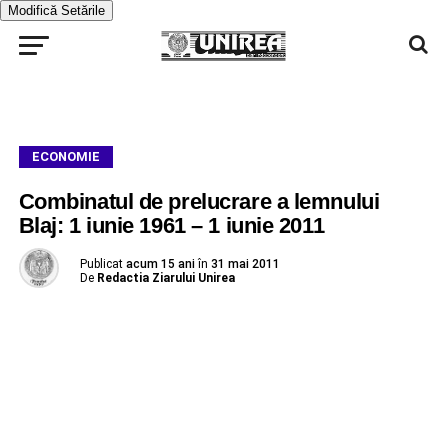
Modifică Setările
ECONOMIE
Combinatul de prelucrare a lemnului
Blaj: 1 iunie 1961 – 1 iunie 2011
Publicat
acum 15 ani
în
31 mai 2011
De
Redactia Ziarului Unirea