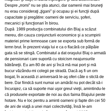
Despre „rromi” nu se ştia atunci, dar oamenii mai bruneţi
nu erau consideraţi „ţigani” şi ocupau şi ei funcţii după
capacitate şi pregătire: oameni de serviciu, şoferi,
mecanici şi funcţionari în birou.
După 1989 producţia combinatului din Blaj a scăzut
mereu, din cauza conjuncturii economice şi a scumpirii
materiei prime lemnoase care se exporta sub formă de
lemn brut. În prezent viaţa lui e ca o flacără ce pâlpâie
gata să se stingă. Combinatul a dat oraşului Blaj o armată
de pensionari care suportă cu stoicism neajunsurile
bătrâneţii. Eu am 80 de ani şi încă mă mai port şi mă
bucur văzându-mi colegii pe stradă. Dacă aş fi un om
bogat, în această zi aniversară le-aş oferi câte o sticlă de
bere. Dar fiindcă sunt numai un amărât nu pot decât să-i
încurajez, ca să suporte mai uşor greul vieţii, amintindu-le
că produsele exportate de noi au dus faima Blajului peste
hotare. Nu e loc pentru a aminti oameni şi fapte din cei 50
de ani de viaţă a unei mari colectivităţi, însă le-am