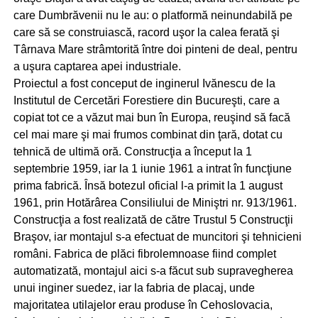
care Dumbrăvenii nu le au: o platformă neinundabilă pe
care să se construiască, racord uşor la calea ferată şi
Târnava Mare strâmtorită între doi pinteni de deal, pentru
a uşura captarea apei industriale.
Proiectul a fost conceput de inginerul Ivănescu de la
Institutul de Cercetări Forestiere din Bucureşti, care a
copiat tot ce a văzut mai bun în Europa, reuşind să facă
cel mai mare şi mai frumos combinat din ţară, dotat cu
tehnică de ultimă oră. Construcţia a început la 1
septembrie 1959, iar la 1 iunie 1961 a intrat în funcţiune
prima fabrică. Însă botezul oficial l-a primit la 1 august
1961, prin Hotărârea Consiliului de Miniştri nr. 913/1961.
Construcţia a fost realizată de către Trustul 5 Construcţii
Braşov, iar montajul s-a efectuat de muncitori şi tehnicieni
români. Fabrica de plăci fibrolemnoase fiind complet
automatizată, montajul aici s-a făcut sub supravegherea
unui inginer suedez, iar la fabria de placaj, unde
majoritatea utilajelor erau produse în Cehoslovacia,