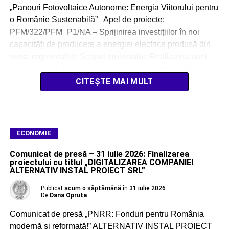
„Panouri Fotovoltaice Autonome: Energia Viitorului pentru
o Românie Sustenabilă” Apel de proiecte:
PFM/322/PFM_P1/NA – Sprijinirea investițiilor în noi
capacități de producere a energiei electrice produsă din
surse regenerabile Scopul proiectului: Realizarea unei
capacități noi de producere a energiei electrice din surse
regenerabile solare, cu o […]
CITEȘTE MAI MULT
ECONOMIE
Comunicat de presă – 31 iulie 2026: Finalizarea
proiectului cu titlul „DIGITALIZAREA COMPANIEI
ALTERNATIV INSTAL PROIECT SRL”
Publicat
acum o săptămână
în
31 iulie 2026
De
Dana Opruta
Comunicat de presă „PNRR: Fonduri pentru România
modernă și reformată!” ALTERNATIV INSTAL PROIECT