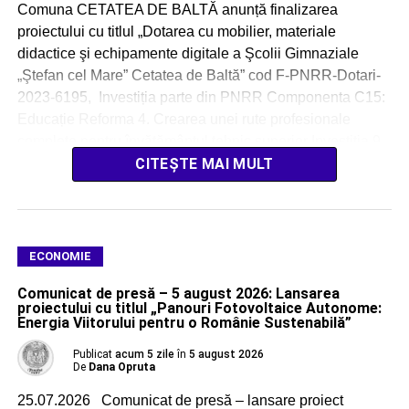
Comuna CETATEA DE BALTĂ anunță finalizarea
proiectului cu titlul „Dotarea cu mobilier, materiale
didactice şi echipamente digitale a Şcolii Gimnaziale
„Ştefan cel Mare” Cetatea de Baltă” cod F-PNRR-Dotari-
2023-6195, Investiția parte din PNRR Componenta C15:
Educație Reforma 4. Crearea unei rute profesionale
complete pentru învățământul tehnic superior Investiția 9.
Asigurarea echipamentelor și a resurselor tehnologice
CITEȘTE MAI MULT
digitale pentru unitățile de […]
ECONOMIE
Comunicat de presă – 5 august 2026: Lansarea
proiectului cu titlul „Panouri Fotovoltaice Autonome:
Energia Viitorului pentru o Românie Sustenabilă”
Publicat
acum 5 zile
în
5 august 2026
De
Dana Opruta
25.07.2026 Comunicat de presă – lansare proiect