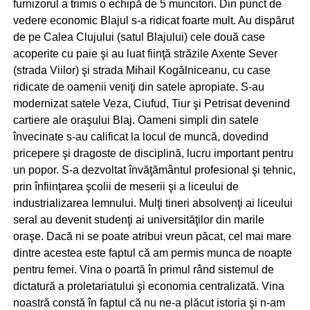
furnizorul a trimis o echipă de 5 muncitori. Din punct de
vedere economic Blajul s-a ridicat foarte mult. Au dispărut
de pe Calea Clujului (satul Blajului) cele două case
acoperite cu paie şi au luat fiinţă străzile Axente Sever
(strada Viilor) şi strada Mihail Kogălniceanu, cu case
ridicate de oamenii veniţi din satele apropiate. S-au
modernizat satele Veza, Ciufud, Tiur şi Petrisat devenind
cartiere ale oraşului Blaj. Oameni simpli din satele
învecinate s-au calificat la locul de muncă, dovedind
pricepere şi dragoste de disciplină, lucru important pentru
un popor. S-a dezvoltat învăţământul profesional şi tehnic,
prin înfiinţarea şcolii de meserii şi a liceului de
industrializarea lemnului. Mulţi tineri absolvenţi ai liceului
seral au devenit studenţi ai universităţilor din marile
oraşe. Dacă ni se poate atribui vreun păcat, cel mai mare
dintre acestea este faptul că am permis munca de noapte
pentru femei. Vina o poartă în primul rând sistemul de
dictatură a proletariatului şi economia centralizată. Vina
noastră constă în faptul că nu ne-a plăcut istoria şi n-am