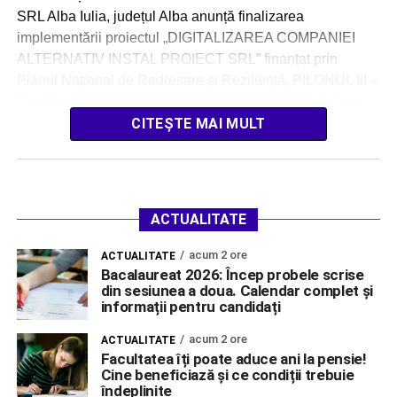
SRL Alba Iulia, județul Alba anunță finalizarea
implementării proiectul „DIGITALIZAREA COMPANIEI
ALTERNATIV INSTAL PROIECT SRL” finanțat prin
Planul Național de Redresare și Reziliență, PILONUL III –
Creștere inteligentă, sustenabilă și favorabilă incluziunii,
inclusiv coeziune economică, locuri de muncă,
CITEȘTE MAI MULT
productivitate, competitivitate, cercetare, dezvoltare […]
ACTUALITATE
acum 2 ore
ACTUALITATE
Bacalaureat 2026: Încep probele scrise
din sesiunea a doua. Calendar complet și
informații pentru candidați
acum 2 ore
ACTUALITATE
Facultatea îți poate aduce ani la pensie!
Cine beneficiază și ce condiții trebuie
îndeplinite