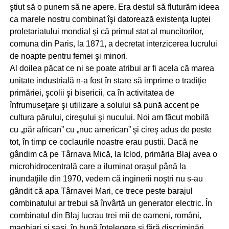
ştiut să o punem să ne apere. Era destul să fluturăm ideea
ca marele nostru combinat îşi datorează existenţa luptei
proletariatului mondial şi că primul stat al muncitorilor,
comuna din Paris, la 1871, a decretat interzicerea lucrului
de noapte pentru femei şi minori.
Al doilea păcat ce ni se poate atribui ar fi acela că marea
unitate industrială n-a fost în stare să imprime o tradiţie
primăriei, şcolii şi bisericii, ca în activitatea de
înfrumuseţare şi utilizare a solului să pună accent pe
cultura părului, cireşului şi nucului. Noi am făcut mobilă
cu „păr african” cu „nuc american” şi cireş adus de peste
tot, în timp ce coclaurile noastre erau pustii. Dacă ne
gândim că pe Târnava Mică, la Iclod, primăria Blaj avea o
microhidrocentrală care a iluminat oraşul până la
inundaţiile din 1970, vedem că inginerii noştri nu s-au
gândit că apa Târnavei Mari, ce trece peste barajul
combinatului ar trebui să învârtă un generator electric. În
combinatul din Blaj lucrau trei mii de oameni, români,
maghiari şi saşi, în bună înţelegere şi fără discriminări.