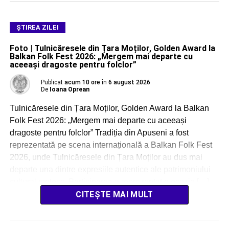
ŞTIREA ZILEI
Foto | Tulnicăresele din Țara Moților, Golden Award la
Balkan Folk Fest 2026: „Mergem mai departe cu
aceeași dragoste pentru folclor”
Publicat
acum 10 ore
în
6 august 2026
De
Ioana Oprean
Tulnicăresele din Țara Moților, Golden Award la Balkan
Folk Fest 2026: „Mergem mai departe cu aceeași
dragoste pentru folclor” Tradiția din Apuseni a fost
reprezentată pe scena internațională a Balkan Folk Fest
2026, unde Tulnicăresele din Țara Moților au dus mai
departe una dintre expresiile autentice ale patrimoniului
cultural moțesc. Participarea a reprezentat o ocazie […]
CITEȘTE MAI MULT