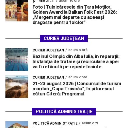
acum 10 ore
ŞTIREA ZILEI
Foto | Tulnicăresele din Țara Moților,
Golden Award la Balkan Folk Fest 2026:
„Mergem mai departe cu aceeași
dragoste pentru folclor”
CURIER JUDEȚEAN
acum o oră
CURIER JUDEȚEAN
Bazinul Olimpic din Alba Iulia, în reparații:
Instalația de tratare și recirculare a apei
va fi refăcută pe repede înainte
acum 2 ore
CURIER JUDEȚEAN
21-23 august 2026 | Concursul de turism
montan „Cupa Trascău”, în pitorescul
cătun Citeră: Programul
POLITICĂ ADMINISTRAȚIE
acum o zi
POLITICĂ ADMINISTRAȚIE