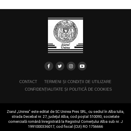
CONTACT
TERMENI ȘI CONDIȚII DE UTILIZARE
CONFIDENȚIALITATE ȘI POLITICĂ DE COOKIES
Ziarul „Unirea” este editat de SC Unirea Pres SRL, cu sediul în Alba Iulia,
strada Decebal nr. 27, județul Alba, cod poștal 510093, societate
comercială română înregistrată la Registrul Comerțului Alba sub nr. J
1991000336017, cod fiscal (CUI) RO 1756666