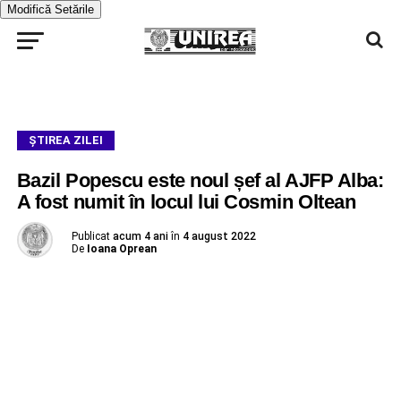
Modifică Setările
ŞTIREA ZILEI
Bazil Popescu este noul șef al AJFP Alba:
A fost numit în locul lui Cosmin Oltean
Publicat
acum 4 ani
în
4 august 2022
De
Ioana Oprean