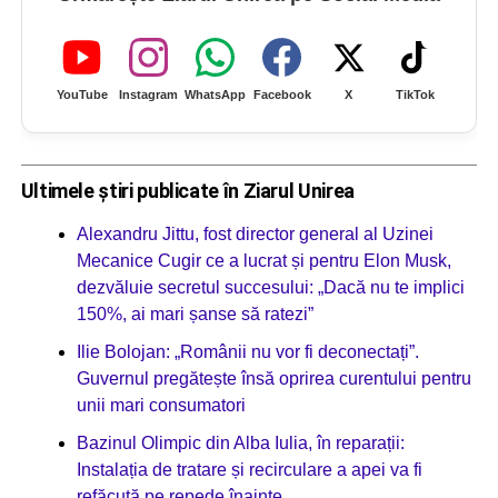
YouTube
Instagram
WhatsApp
Facebook
X
TikTok
Ultimele știri publicate în Ziarul Unirea
Alexandru Jittu, fost director general al Uzinei
Mecanice Cugir ce a lucrat și pentru Elon Musk,
dezvăluie secretul succesului: „Dacă nu te implici
150%, ai mari șanse să ratezi”
Ilie Bolojan: „Românii nu vor fi deconectați”.
Guvernul pregătește însă oprirea curentului pentru
unii mari consumatori
Bazinul Olimpic din Alba Iulia, în reparații:
Instalația de tratare și recirculare a apei va fi
refăcută pe repede înainte