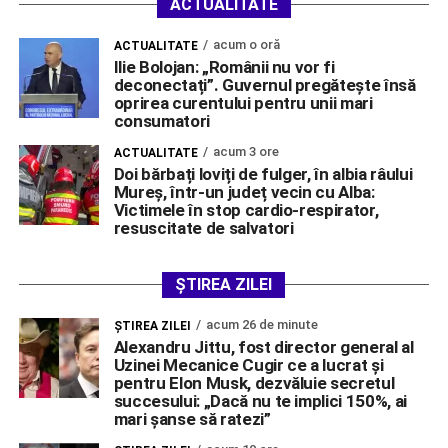
ACTUALITATE
acum o oră
ACTUALITATE
Ilie Bolojan: „Românii nu vor fi
deconectați”. Guvernul pregătește însă
oprirea curentului pentru unii mari
consumatori
acum 3 ore
ACTUALITATE
Doi bărbați loviți de fulger, în albia râului
Mureș, într-un județ vecin cu Alba:
Victimele în stop cardio-respirator,
resuscitate de salvatori
ȘTIREA ZILEI
acum 26 de minute
ŞTIREA ZILEI
Alexandru Jittu, fost director general al
Uzinei Mecanice Cugir ce a lucrat și
pentru Elon Musk, dezvăluie secretul
succesului: „Dacă nu te implici 150%, ai
mari șanse să ratezi”