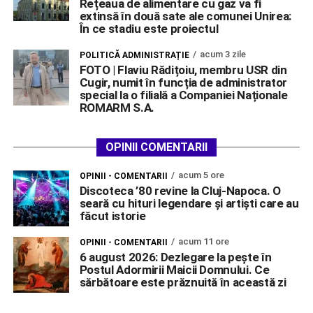
Rețeaua de alimentare cu gaz va fi
extinsă în două sate ale comunei Unirea:
În ce stadiu este proiectul
acum 3 zile
POLITICĂ ADMINISTRAȚIE
FOTO | Flaviu Rădițoiu, membru USR din
Cugir, numit în funcția de administrator
special la o filială a Companiei Naționale
ROMARM S.A.
OPINII COMENTARII
acum 5 ore
OPINII - COMENTARII
Discoteca ’80 revine la Cluj-Napoca. O
seară cu hituri legendare și artiști care au
făcut istorie
acum 11 ore
OPINII - COMENTARII
6 august 2026: Dezlegare la pește în
Postul Adormirii Maicii Domnului. Ce
sărbătoare este prăznuită în această zi