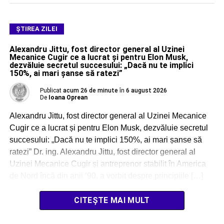
ŞTIREA ZILEI
Alexandru Jittu, fost director general al Uzinei
Mecanice Cugir ce a lucrat și pentru Elon Musk,
dezvăluie secretul succesului: „Dacă nu te implici
150%, ai mari șanse să ratezi”
Publicat
acum 26 de minute
în
6 august 2026
De
Ioana Oprean
Alexandru Jittu, fost director general al Uzinei Mecanice
Cugir ce a lucrat și pentru Elon Musk, dezvăluie secretul
succesului: „Dacă nu te implici 150%, ai mari șanse să
ratezi” Dr. ing. Alexandru Jittu, fost director general al
Uzinei Mecanice Cugir și antreprenor stabilit în America
de Nord încă din anii ’90, a vorbit despre principiile […]
CITEȘTE MAI MULT