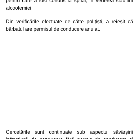
pentru care a fost condus la spital, în vederea stabilirii
alcoolemiei.
Din verificările efectuate de către polițiști, a reieșit că
bărbatul are permisul de conducere anulat.
Cercetările sunt continuate sub aspectul săvârșirii