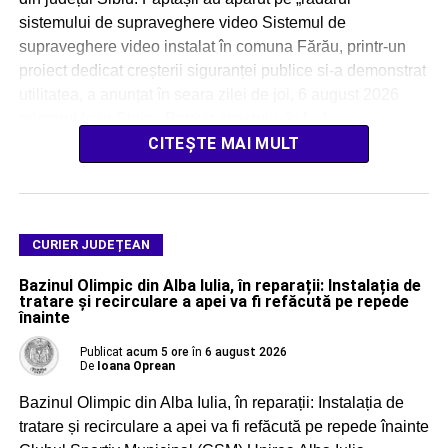
sistemului de supraveghere video Sistemul de
supraveghere video instalat în comuna Fărău, printr-un
proiect dedicat creșterii siguranței publice si-a demonstrat
utilitatea, a anunțat în seara zilei de joi, 6 august 2026
primarul Ioan Stoia. Potrivit acestuia, în […]
CITEȘTE MAI MULT
CURIER JUDEȚEAN
Bazinul Olimpic din Alba Iulia, în reparații: Instalația de
tratare și recirculare a apei va fi refăcută pe repede
înainte
Publicat
acum 5 ore
în
6 august 2026
De
Ioana Oprean
Bazinul Olimpic din Alba Iulia, în reparații: Instalația de
tratare și recirculare a apei va fi refăcută pe repede înainte