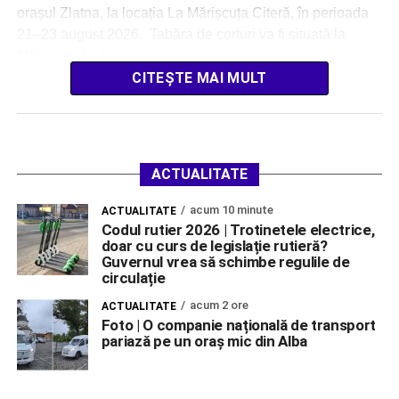
orașul Zlatna, la locația La Mărișcuța Citeră, în perioada
21–23 august 2026. Tabăra de corturi va fi situată la
Mărișcuța […]
CITEȘTE MAI MULT
ACTUALITATE
acum 10 minute
ACTUALITATE
Codul rutier 2026 | Trotinetele electrice,
doar cu curs de legislație rutieră?
Guvernul vrea să schimbe regulile de
circulație
acum 2 ore
ACTUALITATE
Foto | O companie națională de transport
pariază pe un oraș mic din Alba