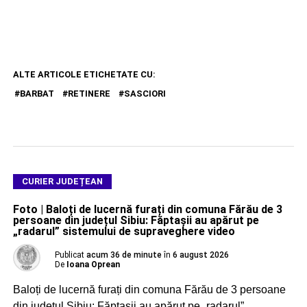
ALTE ARTICOLE ETICHETATE CU:
BARBAT
RETINERE
SASCIORI
CURIER JUDEȚEAN
Foto | Baloți de lucernă furați din comuna Fărău de 3
persoane din județul Sibiu: Făptașii au apărut pe
„radarul” sistemului de supraveghere video
Publicat
acum 36 de minute
în
6 august 2026
De
Ioana Oprean
Baloți de lucernă furați din comuna Fărău de 3 persoane
din județul Sibiu: Făptașii au apărut pe „radarul”