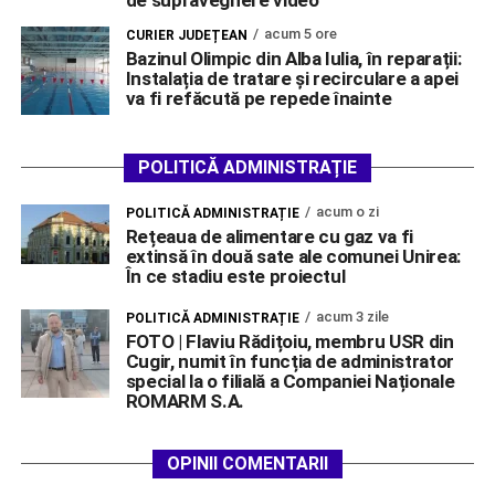
de supraveghere video
acum 5 ore
CURIER JUDEȚEAN
Bazinul Olimpic din Alba Iulia, în reparații:
Instalația de tratare și recirculare a apei
va fi refăcută pe repede înainte
POLITICĂ ADMINISTRAȚIE
acum o zi
POLITICĂ ADMINISTRAȚIE
Rețeaua de alimentare cu gaz va fi
extinsă în două sate ale comunei Unirea:
În ce stadiu este proiectul
acum 3 zile
POLITICĂ ADMINISTRAȚIE
FOTO | Flaviu Rădițoiu, membru USR din
Cugir, numit în funcția de administrator
special la o filială a Companiei Naționale
ROMARM S.A.
OPINII COMENTARII