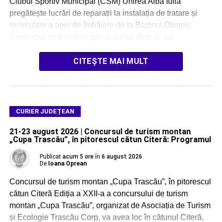
Clubul Sportiv Municipal (CSM) Unirea Alba Iulia
pregătește lucrări de reparații la instalația de tratare și
recirculare a apei de îmbăiere de la Bazinul Olimpic.
Contractul va fi atribuit prin achiziție directă, iar
executantul va […]
CITEȘTE MAI MULT
CURIER JUDEȚEAN
21-23 august 2026 | Concursul de turism montan
„Cupa Trascău”, în pitorescul cătun Citeră: Programul
Publicat
acum 5 ore
în
6 august 2026
De
Ioana Oprean
Concursul de turism montan „Cupa Trascău”, în pitorescul
cătun Citeră Ediția a XXII-a a concursului de turism
montan „Cupa Trascău”, organizat de Asociația de Turism
și Ecologie Trascău Corp, va avea loc în cătunul Citeră,