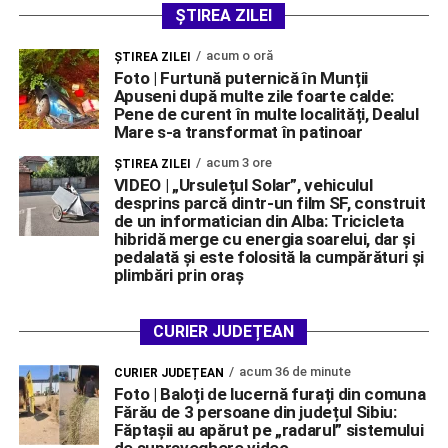
ȘTIREA ZILEI
acum o oră
ŞTIREA ZILEI
Foto | Furtună puternică în Munții
Apuseni după multe zile foarte calde:
Pene de curent în multe localități, Dealul
Mare s-a transformat în patinoar
acum 3 ore
ŞTIREA ZILEI
VIDEO | „Ursulețul Solar”, vehiculul
desprins parcă dintr-un film SF, construit
de un informatician din Alba: Tricicleta
hibridă merge cu energia soarelui, dar și
pedalată și este folosită la cumpărături și
plimbări prin oraș
CURIER JUDEȚEAN
acum 36 de minute
CURIER JUDEȚEAN
Foto | Baloți de lucernă furați din comuna
Fărău de 3 persoane din județul Sibiu:
Făptașii au apărut pe „radarul” sistemului