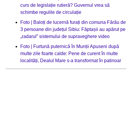
curs de legislație rutieră? Guvernul vrea să
schimbe regulile de circulație
Foto | Baloți de lucernă furați din comuna Fărău de
3 persoane din județul Sibiu: Făptașii au apărut pe
„radarul” sistemului de supraveghere video
Foto | Furtună puternică în Munții Apuseni după
multe zile foarte calde: Pene de curent în multe
localități, Dealul Mare s-a transformat în patinoar