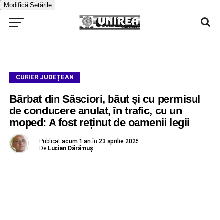
Modifică Setările
CURIER JUDEȚEAN
Bărbat din Săsciori, băut și cu permisul
de conducere anulat, în trafic, cu un
moped: A fost reținut de oamenii legii
Publicat
acum 1 an
în
23 aprilie 2025
De
Lucian Dărămuș