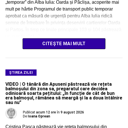
„temporar” din Alba Iulia: Oarda și Pâclișa, acoperite mai
mult pe hârtie Programul de transport public temporar
aprobat ca măsură de urgență pentru Alba Iulia ridică
semne de întrebare în privința deservirii cartierelor Oarda
și Partoș. În timp ce liniile principale 103 și 104 păstrează
un număr cât […]
CITEȘTE MAI MULT
ŞTIREA ZILEI
VIDEO | O tânără din Apuseni păstrează vie rețeta
balmoșului din zona sa, preparatul care decidea
odinioară soarta pețitului: „În funcție de cât de bun
era balmoșul, rămânea să meargă și la a doua întâlnire
sau nu”
Publicat
acum 12 ore
în
9 august 2026
De
Ioana Oprean
Cristina Pașca păstrează vie rețeta balmoșului din