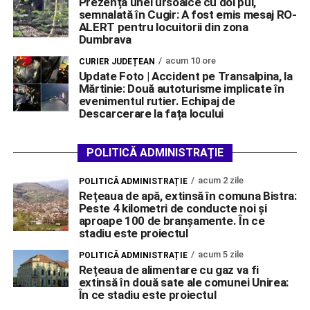
Prezența unei ursoaice cu doi pui,
semnalată în Cugir: A fost emis mesaj RO-
ALERT pentru locuitorii din zona
Dumbrava
acum 10 ore
CURIER JUDEȚEAN
Update Foto | Accident pe Transalpina, la
Mărtinie: Două autoturisme implicate în
evenimentul rutier. Echipaj de
Descarcerare la fața locului
POLITICĂ ADMINISTRAȚIE
acum 2 zile
POLITICĂ ADMINISTRAȚIE
Rețeaua de apă, extinsă în comuna Bistra:
Peste 4 kilometri de conducte noi și
aproape 100 de branșamente. În ce
stadiu este proiectul
acum 5 zile
POLITICĂ ADMINISTRAȚIE
Rețeaua de alimentare cu gaz va fi
extinsă în două sate ale comunei Unirea:
În ce stadiu este proiectul