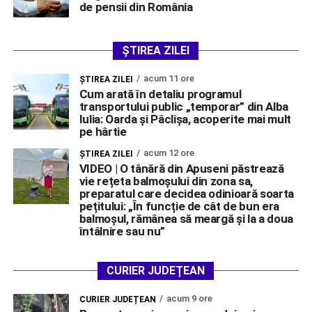
de pensii din România
ȘTIREA ZILEI
acum 11 ore
ŞTIREA ZILEI
Cum arată în detaliu programul
transportului public „temporar” din Alba
Iulia: Oarda și Pâclișa, acoperite mai mult
pe hârtie
acum 12 ore
ŞTIREA ZILEI
VIDEO | O tânără din Apuseni păstrează
vie rețeta balmoșului din zona sa,
preparatul care decidea odinioară soarta
pețitului: „În funcție de cât de bun era
balmoșul, rămânea să meargă și la a doua
întâlnire sau nu”
CURIER JUDEȚEAN
acum 9 ore
CURIER JUDEȚEAN