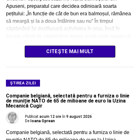
Apuseni, preparatul care decidea odinioară soarta
pețitului: „În funcție de cât de bun era balmoșul, rămânea
să meargă și la a doua întâlnire sau nu” În timpul
săptămânii își desfășoară activitatea în oraș, însă în
fiecare sfârșit de săptămână revine acolo unde spune că
se simte cu adevărat […]
CITEȘTE MAI MULT
ŞTIREA ZILEI
Companie belgiană, selectată pentru a furniza o linie
de muniție NATO de 65 de milioane de euro la Uzina
Mecanică Cugir
Publicat
acum 12 ore
în
9 august 2026
De
Ioana Oprean
Companie belgiană, selectată pentru a furniza o linie de
muniție NATO de 65 de milioane de euro la Uzina