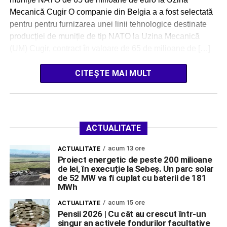
Mecanică Cugir O companie din Belgia a a fost selectată
pentru pentru furnizarea unei linii tehnologice destinate
producției de muniție de tip NATO la Uzina Mecanică
(UM) Cugir, contract în valoare de 65 de milioane de […]
CITEȘTE MAI MULT
ACTUALITATE
acum 13 ore
ACTUALITATE
Proiect energetic de peste 200 milioane
de lei, în execuție la Sebeș. Un parc solar
de 52 MW va fi cuplat cu baterii de 181
MWh
acum 15 ore
ACTUALITATE
Pensii 2026 | Cu cât au crescut într-un
singur an activele fondurilor facultative