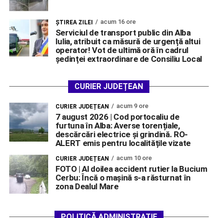
acum 16 ore
ŞTIREA ZILEI
Serviciul de transport public din Alba
Iulia, atribuit ca măsură de urgență altui
operator! Vot de ultimă oră în cadrul
ședinței extraordinare de Consiliu Local
CURIER JUDEȚEAN
acum 9 ore
CURIER JUDEȚEAN
7 august 2026 | Cod portocaliu de
furtuna în Alba: Averse torențiale,
descărcări electrice și grindină. RO-
ALERT emis pentru localitățile vizate
acum 10 ore
CURIER JUDEȚEAN
FOTO | Al doilea accident rutier la Bucium
Cerbu: Încă o mașină s-a răsturnat în
zona Dealul Mare
POLITICĂ ADMINISTRAȚIE