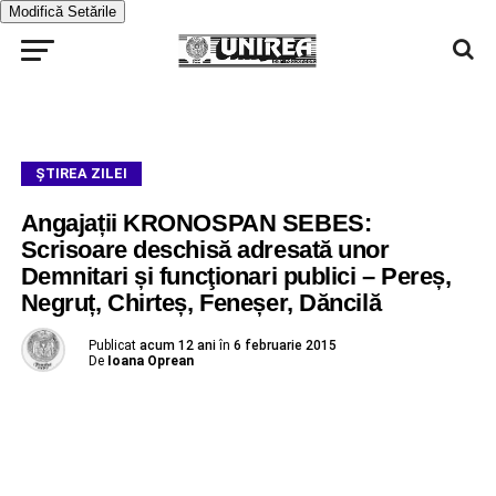
Modifică Setările
ŞTIREA ZILEI
Angajații KRONOSPAN SEBES:
Scrisoare deschisă adresată unor
Demnitari și funcţionari publici – Pereș,
Negruț, Chirteș, Feneșer, Dăncilă
Publicat
acum 12 ani
în
6 februarie 2015
De
Ioana Oprean