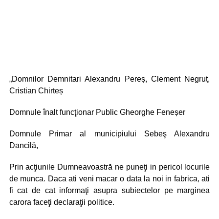
„Domnilor Demnitari Alexandru Pereș, Clement Negruț,
Cristian Chirteș
Domnule înalt funcţionar Public Gheorghe Feneșer
Domnule Primar al municipiului Sebeş Alexandru
Dancilă,
Prin acţiunile Dumneavoastră ne puneţi in pericol locurile
de munca. Daca ati veni macar o data la noi in fabrica, ati
fi cat de cat informaţi asupra subiectelor pe marginea
carora faceţi declaraţii politice.