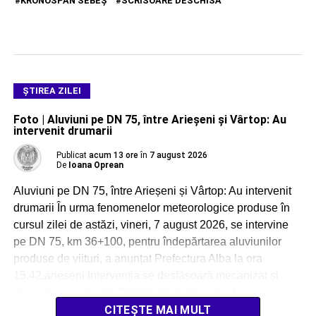
KRONOSPAN SEBEŞ
SCRISOARE DESCHISĂ
ŞTIREA ZILEI
Foto | Aluviuni pe DN 75, între Arieșeni și Vârtop: Au
intervenit drumarii
Publicat
acum 13 ore
în
7 august 2026
De
Ioana Oprean
Aluviuni pe DN 75, între Arieșeni și Vârtop: Au intervenit
drumarii În urma fenomenelor meteorologice produse în
cursul zilei de astăzi, vineri, 7 august 2026, se intervine
pe DN 75, km 36+100, pentru îndepărtarea aluviunilor
produse de viituri, a anunțat Prefectura Alba la ora
15.42.arieseni Intervenția se desfășoară mecanizat și
manual, cu angajații Districtului Scărișoara, […]
CITEȘTE MAI MULT