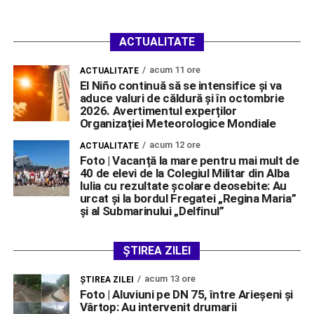
ACTUALITATE
acum 11 ore
ACTUALITATE
El Niño continuă să se intensifice și va
aduce valuri de căldură și în octombrie
2026. Avertimentul experților
Organizației Meteorologice Mondiale
acum 12 ore
ACTUALITATE
Foto | Vacanță la mare pentru mai mult de
40 de elevi de la Colegiul Militar din Alba
Iulia cu rezultate școlare deosebite: Au
urcat și la bordul Fregatei „Regina Maria”
și al Submarinului „Delfinul”
ȘTIREA ZILEI
acum 13 ore
ŞTIREA ZILEI
Foto | Aluviuni pe DN 75, între Arieșeni și
Vârtop: Au intervenit drumarii