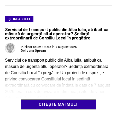
ŞTIREA ZILEI
Serviciul de transport public din Alba Iulia, atribuit ca
măsură de urgență altui operator? Ședință
extraordinară de Consiliu Local în pregătire
Publicat
acum 19 ore
în
7 august 2026
De
Ioana Oprean
Serviciul de transport public din Alba Iulia, atribuit ca
măsură de urgență altui operator? Ședință extraordinară
de Consiliu Local în pregătire Un proiect de dispoziție
privind convocarea Consiliului local în ședință
extraordinară cu convocare de îndată la data de 7 august
2026, era în curs de avizare în dimineața zilei de vineri.
Administrația locală a […]
CITEȘTE MAI MULT